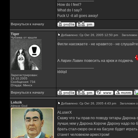
How do I feel?
What do I say?
Fuck U -it all goes away!
Вернуться к началу
Tiger
Добавлено: Ср Окт 26, 2005 12:50 pm
Заголовок 
Чубакка от кашля
Фигли наезжаете - не нравитсо - не слушайте.
А Аврин Лавин повесить на крюк и поджечь
_________________
iddqd
Зарегистрирован:
14.10.2005
Сообщения: 734
Откуда: Минск
Вернуться к началу
Lobzik
Добавлено: Ср Окт 26, 2005 4:43 pm
Заголовок с
Almost God
ALuserX
Скажу что ты прав по поводу гитары Дарона-з
лучше,чем у Дарона.Короче Дарону надо по б
брать стал-скоро он и на басухе будет играт
станет человеком-аркестром!