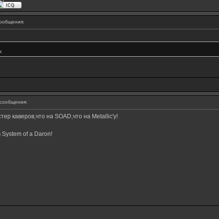
ообщения:
х
сообщения:
р каверов,что на SOAD,что на Metallic'у!
System of a Daron!