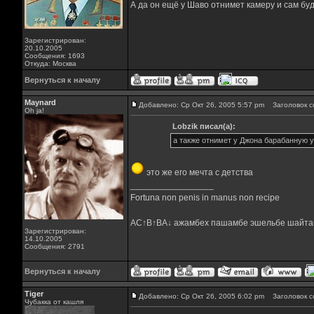
А да он ещё у Шаво отнимет камеру и сам бу
Зарегистрирован:
20.10.2005
Сообщения: 1693
Откуда: Москва
Вернуться к началу
Maynard
Добавлено: Ср Окт 26, 2005 5:57 pm
Заголовок с
Oh ja!
Lobzik писал(а):
а также отнимет у Джона барабанную у
это же его мечта с детства
_________________
Fortuna non penis in manus non recipe
AC↑B↑BA↓ ажамбех пашамбе эшельбе шайта
Зарегистрирован:
14.10.2005
Сообщения: 2791
Вернуться к началу
Tiger
Добавлено: Ср Окт 26, 2005 6:02 pm
Заголовок с
Чубакка от кашля