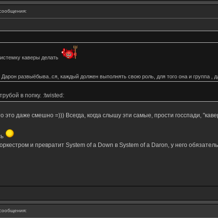
сообщения:
 Системку каверы делать
Дарон развыёбыва..ся, каждый должен выполнять свою роль, для того она и группа , д
убой в попку. :twisted:
что это даже смешно =))) Всегда, когда слышу эти самые, прости госспади, "кав
сь
-оркестром и превратит System of a Down в System of a Daron, у него обязател
сообщения: