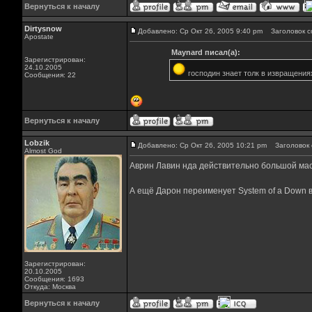
Вернуться к началу
Dirtysnow
Добавлено: Ср Окт 26, 2005 9:40 pm
Заголовок с
Apostate
Maynard писал(а):
Зарегистрирован:
24.10.2005
господин знает толк в извращения
Сообщения: 22
Вернуться к началу
Lobzik
Добавлено: Ср Окт 26, 2005 10:21 pm
Заголовок 
Almost God
Аврин Лавин нда действительно большой масте
А ещё Дарон переименует System of a Down в 
Зарегистрирован:
20.10.2005
Сообщения: 1693
Откуда: Москва
Вернуться к началу