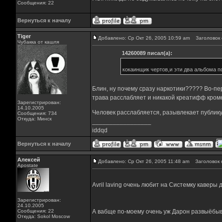
Сообщения: 22
Вернуться к началу
Tiger
Добавлено: Ср Окт 26, 2005 10:59 am
Заголовок 
Чубакка от кашля
14260089 писал(а):
кокаинщик чертов,и эти два альбома п
Блин, ну почему сразу наркотики????? Во-пер
трава расслабляет и никакой креатифф кроме 
Зарегистрирован:
14.10.2005
Человек расслабляется, разывлекает публику
Сообщения: 734
Откуда: Минск
_________________
iddqd
Вернуться к началу
Алексей
Добавлено: Ср Окт 26, 2005 11:48 am
Заголовок 
Apostate
Avril laving очень любит на Системку каверы
Зарегистрирован:
24.10.2005
Сообщения: 22
А вабще по-моему очень уж Дарон развыёбыва.
Откуда: Sokol Moscow
_________________