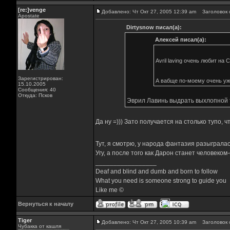
[re:]venge
Добавлено: Чт Окт 27, 2005 12:39 am
Заголовок 
Apostate
Dirtysnow писал(а):
Алексей писал(а):
Avril laving очень любит на
Зарегистрирован:
А вабще по-моему очень уж 
15.10.2005
Сообщения: 40
Откуда: Псков
Эврил Лавинь выдрать выхлопной тр
Да ну =))) Зато получается на столько тупо, 
Тут, я смотрю, у народа фантазия разыграла
Угу, а после того как Дарон станет человеком
_________________
Deaf and blind and dumb and born to follow
What you need is someone strong to guide you
Like me ©
Вернуться к началу
Tiger
Добавлено: Чт Окт 27, 2005 10:39 am
Заголовок 
Чубакка от кашля