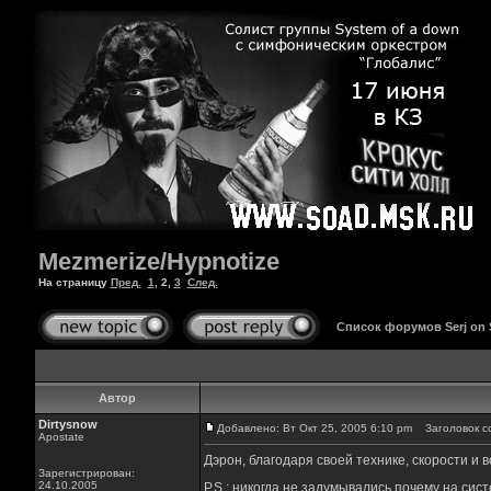
Mezmerize/Hypnotize
На страницу
Пред.
1
,
2
,
3
След.
Список форумов Serj on
Автор
Dirtysnow
Добавлено: Вт Окт 25, 2005 6:10 pm
Заголовок с
Apostate
Дэрон, благодаря своей технике, скорости и 
Зарегистрирован:
24.10.2005
P.S.: никогда не задумывались почему на сис