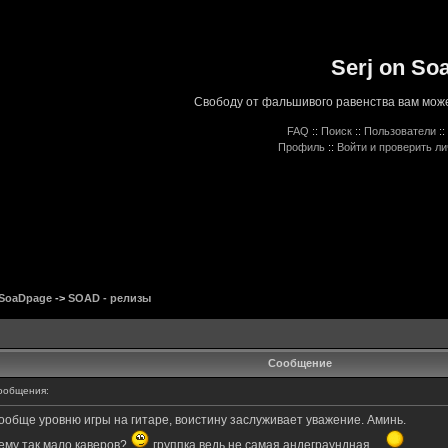
Serj on So
Свободу от фальшивого равенства вам може
FAQ
::
Поиск
::
Пользователи
::
Профиль
::
Войти и проверить л
 SoaDpage
->
SOAD - релизы
Сообщение
ообщения:
вообще уровню игры на гитаре, воистину заслуживает уважение. Аминь.
тему так мало каверов?
группка ведь не самая андеграундная....