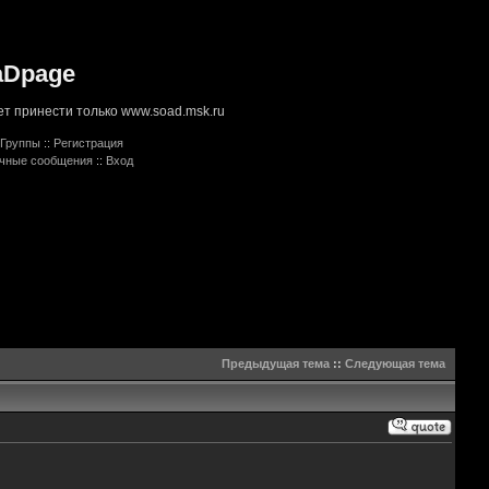
aDpage
т принести только www.soad.msk.ru
Группы
::
Регистрация
ичные сообщения
::
Вход
Предыдущая тема
::
Следующая тема