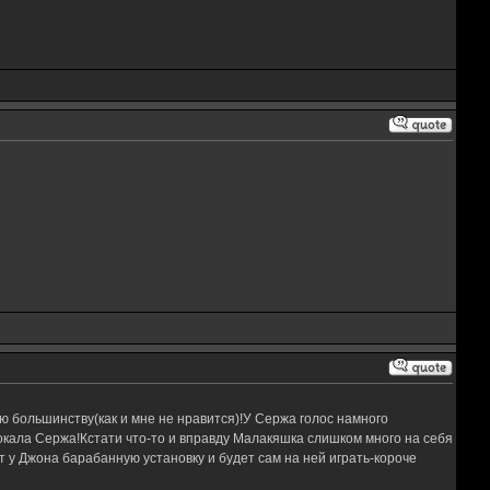
аю большинству(как и мне не нравится)!У Сержа голос намного
окала Сержа!Кстати что-то и вправду Малакяшка слишком много на себя
т у Джона барабанную установку и будет сам на ней играть-короче