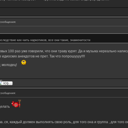
сообщения:
оследствие ких-нить наркотиков, все они такие, знаменитости
вых 100 раз уже говорили, что они траву курят. Да и музыка нереально написа
идиоских анекдотов не прет. Так что попрошуууу!!!!
, молодец!
сообщения:
 делать
.ся, каждый должен выполнять свою роль, для того она и группа , для того 