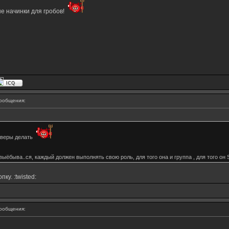
ые начинки для гробов!
ообщения:
каверы делать
ыёбыва..ся, каждый должен выполнять свою роль, для того она и группа , для того он
у. :twisted:
ообщения: