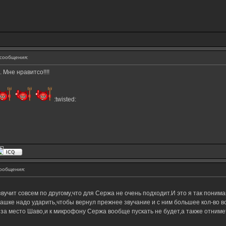
сообщения:
 Мне нравитсо!!!!
:twisted:
ообщения:
вучит совсем по другому,что для Сержа не очень подходит.И это я так поним
ашке надо ударить,чтобы вернул прежнее звучание и с ним большее кол-во в
ь за место Шаво,и к микрофону Сержа вообще пускать не будет,а также отниме