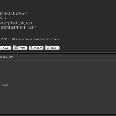
^,$#,$~,$*,$:,@% )=(
+;$.++;
$%[$?]",$"&$~,$#,);$,++
}$%[$?]$;$\$"$^$~$*.>&$=`
 2005 10:34 pm), всего редактировалось 1 раз
ообщения:
нама!