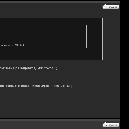
ля того он SOAD.
еры" меня разбирает дикий хохот =)
ьно появится навязчивая идея захватить мир...