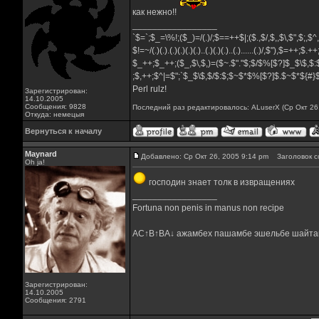
как нежно!!
_________________
`$=`;$_=\%!;($_)=/(.)/;$==++$|;($.,$/,$,,$\,$",$;,$
$!=~/(.)(.).(.)(.)(.)(.)..(.)(.)(.)..(.)......(.)/,$"),$=++;$.+
$_++;$_++;($_,$\,$,)=($~.$"."$;$/$%[$?]$_$\$,$:
;$,++;$^|=$";`$_$\$,$/$:$;$~$*$%[$?]$.$~$*${#
Perl rulz!
Зарегистрирован:
14.10.2005
Сообщения: 9828
Последний раз редактировалось: ALuserX (Ср Окт 26,
Откуда: немецыя
Вернуться к началу
Maynard
Добавлено: Ср Окт 26, 2005 9:14 pm
Заголовок с
Oh ja!
господин знает толк в извращениях
_________________
Fortuna non penis in manus non recipe
AC↑B↑BA↓ ажамбех пашамбе эшельбе шайта
Зарегистрирован:
14.10.2005
Сообщения: 2791