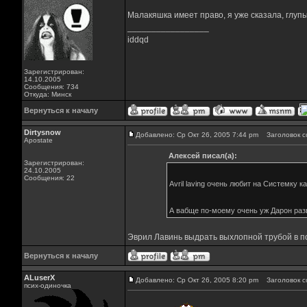
Малакяшка имеет право, я уже сказала, глуп
_________________
iddqd
Зарегистрирован:
14.10.2005
Сообщения: 734
Откуда: Минск
Вернуться к началу
Dirtysnow
Добавлено: Ср Окт 26, 2005 7:44 pm
Заголовок с
Apostate
Алексей писал(а):
Зарегистрирован:
24.10.2005
Сообщения: 22
Avril laving очень любит на Системку 
А вабще по-моему очень уж Дарон разв
Эврил Лавинь выдрать выхлопной трубой в попк
Вернуться к началу
ALuserX
Добавлено: Ср Окт 26, 2005 8:20 pm
Заголовок с
псих-одиночка