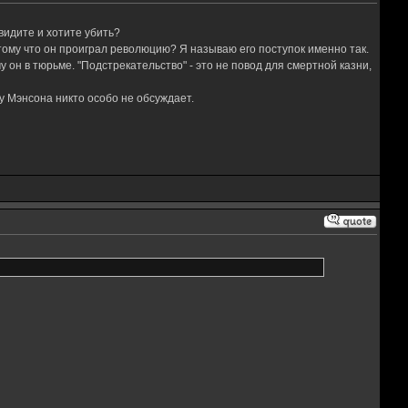
авидите и хотите убить?
отому что он проиграл революцию? Я называю его поступок именно так.
 он в тюрьме. "Подстрекательство" - это не повод для смертной казни,
ру Мэнсона никто особо не обсуждает.