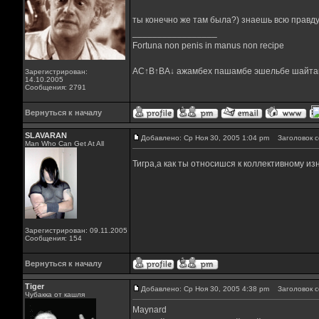
ты конечно же там была?) знаешь всю правду
_________________
Fortuna non penis in manus non recipe
AC↑B↑BA↓ ажамбех пашамбе эшельбе шайта
Зарегистрирован:
14.10.2005
Сообщения: 2791
Вернуться к началу
SLAVARAN
Добавлено: Ср Ноя 30, 2005 1:04 pm
Заголовок с
Man Who Can Get At All
Тигра,а как ты относишся к коллективному и
Зарегистрирован: 09.11.2005
Сообщения: 154
Вернуться к началу
Tiger
Добавлено: Ср Ноя 30, 2005 4:38 pm
Заголовок с
Чубакка от кашля
Maynard