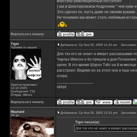
воистину революционный поступок!!!
( как в Шекспировском Андронике " чем хуже е
Это сделал он, пусть даже не своими руками..
Не понимаю как может стать любимым историч
Вернуться к началу
Tiger
Добавлено: Ср Ноя 30, 2005 11:43 am
Заголовок 
Чубакка от кашля
Для тех кто не знает и вякает рассказываю п
Чарльз Мэнсон и Ко пришли в дом Поланских п
оргия. В это время Шэрон Тэйт на 8-м месяц
расстроил. Видимо из-за этого она и еще не
ссора.
_________________
Зарегистрирован:
iddqd
14.10.2005
Сообщения: 734
Откуда: Минск
Вернуться к началу
Maynard
Добавлено: Ср Ноя 30, 2005 12:31 pm
Заголовок 
Oh ja!
Tiger писал(а):
Для тех кто не знает и вякает рассказ