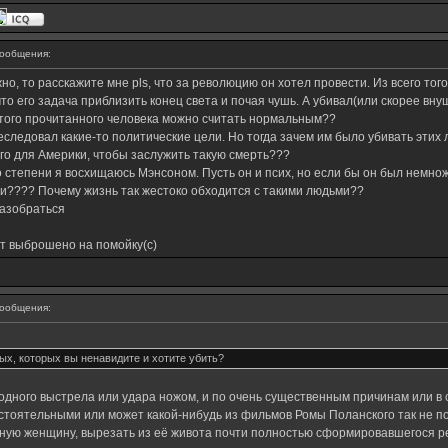
ообщения:
но, то расскажите мне pls, что за революцию он хотел провести. Из всего того
что его задача приблизить конец света и почая чушь. А убивал(или скорее внуша
 этого прочитанного человека можно считать нормальным??
реследовал какие-то политические цели. Но тогда зачем им было убивать этих
го для Америки, чтобы заслужить такую смерть???
о степени я восхищаюсь Мэнсоном. Пусть он и псих, но если бы он был немножк
и???? Почему жизнь так жестоко обходится с такими людьми??
разобраться
ет выброшено на помойку(с)
ообщения:
мых, которых вы ненавидите и хотите убить?
 одного выстрела или удара ножом, и по очень существенным причинам или в с
остоятельными или может какой-нибудь из фильмов Ромы Поланского так не 
ую женщину, вырезать из её живота почти полностью сформировавшегося реб