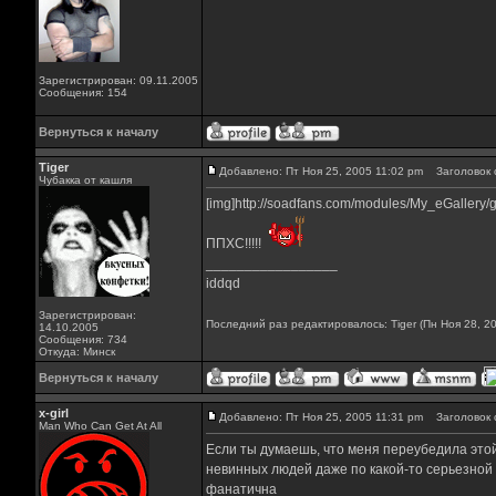
Зарегистрирован: 09.11.2005
Сообщения: 154
Вернуться к началу
Tiger
Добавлено: Пт Ноя 25, 2005 11:02 pm
Заголовок 
Чубакка от кашля
[img]http://soadfans.com/modules/My_eGallery
ППХС!!!!!
_________________
iddqd
Зарегистрирован:
Последний раз редактировалось: Tiger (Пн Ноя 28, 20
14.10.2005
Сообщения: 734
Откуда: Минск
Вернуться к началу
x-girl
Добавлено: Пт Ноя 25, 2005 11:31 pm
Заголовок 
Man Who Can Get At All
Если ты думаешь, что меня переубедила этой с
невинных людей даже по какой-то серьезной 
фанатична