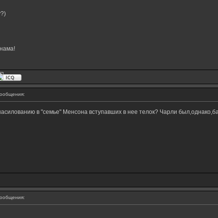
?)
нама!
ообщения:
знасилованию в "семье" Менсона вступавших в нее телок? Чарли был,однако,б
ообщения: