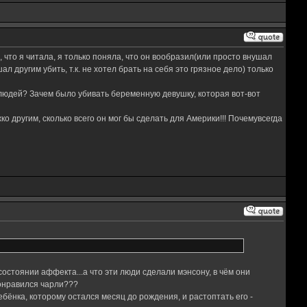
, что я читала, я только поняла, что он вообразил(или просто внушал
л другим убить, т.к. не хотел брать на себя это грязное дело) только
 людей? Зачем было убивать беременную девушку, которая вот-вот
о другим, сколько всего он мог бы сделать для Америки!!! Почемувсегда
остоянии аффекта...а что эти люди сделали мэнсону, в чём они
понравился чарли???
ёнка, которому остался месяц до рождения, и растоптать его -