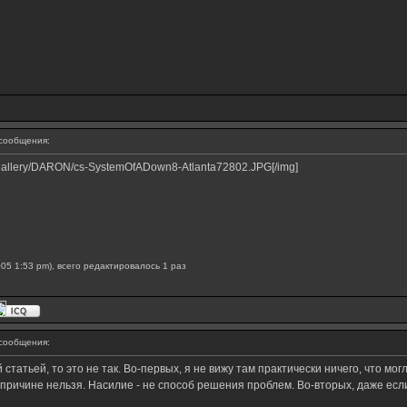
сообщения:
/gallery/DARON/cs-SystemOfADown8-Atlanta72802.JPG[/img]
05 1:53 pm), всего редактировалось 1 раз
сообщения:
татьей, то это не так. Во-первых, я не вижу там практически ничего, что могл
причине нельзя. Насилие - не способ решения проблем. Во-вторых, даже если