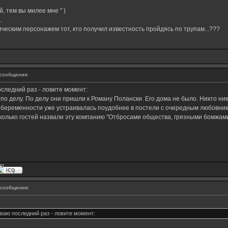
й, тем вы милее мне " )
.
еским персонажем тот, кто получил известность пройдясь по трупам...???
сообщения:
оследний раз - ловите момент:
о делу. По делу они пришли к Роману Полански. Его дома не было. Никто нико
е беременности уже устраивалась поудобнее в постели с очередным любовнико
сколько гостей назвали эту компанию "Отбросами общества, грязными бомжам
сообщения:
ываю последний раз - ловите момент: