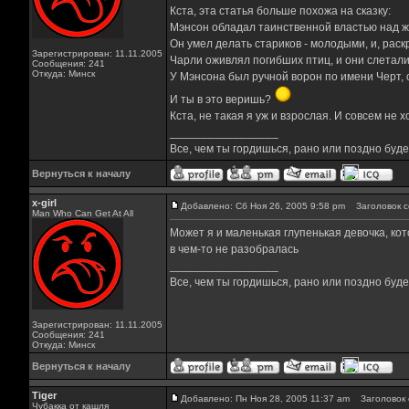
Кста, эта статья больше похожа на сказку:
Мэнсон обладал таинственной властью над ж
Он умел делать стариков - молодыми, и, рас
Зарегистрирован: 11.11.2005
Чарли оживлял погибших птиц, и они слетались
Сообщения: 241
Откуда: Минск
У Мэнсона был ручной ворон по имени Черт, о
И ты в это веришь?
Кста, не такая я уж и взрослая. И совсем не х
_________________
Все, чем ты гордишься, рано или поздно буд
Вернуться к началу
x-girl
Добавлено: Сб Ноя 26, 2005 9:58 pm
Заголовок с
Man Who Can Get At All
Может я и маленькая глупенькая девочка, кот
в чем-то не разобралась
_________________
Все, чем ты гордишься, рано или поздно буд
Зарегистрирован: 11.11.2005
Сообщения: 241
Откуда: Минск
Вернуться к началу
Tiger
Добавлено: Пн Ноя 28, 2005 11:37 am
Заголовок 
Чубакка от кашля