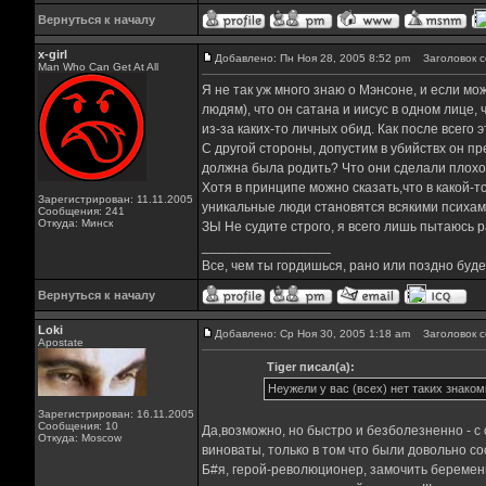
Вернуться к началу
x-girl
Добавлено: Пн Ноя 28, 2005 8:52 pm
Заголовок с
Man Who Can Get At All
Я не так уж много знаю о Мэнсоне, и если мож
людям), что он сатана и иисус в одном лице, 
из-за каких-то личных обид. Как после всего
С другой стороны, допустим в убийствх он п
должна была родить? Что они сделали плохо
Хотя в принципе можно сказать,что в какой-т
Зарегистрирован: 11.11.2005
уникальные люди становятся всякими психам
Сообщения: 241
Откуда: Минск
ЗЫ Не судите строго, я всего лишь пытаюсь 
_________________
Все, чем ты гордишься, рано или поздно буд
Вернуться к началу
Loki
Добавлено: Ср Ноя 30, 2005 1:18 am
Заголовок с
Apostate
Tiger писал(а):
Неужели у вас (всех) нет таких знако
Зарегистрирован: 16.11.2005
Сообщения: 10
Да,возможно, но быстро и безболезненно - с
Откуда: Moscow
виноваты, только в том что были довольно с
Б#я, герой-революционер, замочить беременн