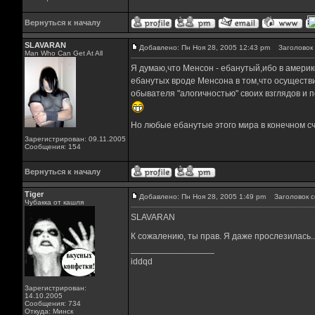
Вернуться к началу
SLAVARAN
Добавлено: Пн Ноя 28, 2005 12:43 pm
Заголовок 
Man Who Can Get At All
Я думаю,что Менсон - ебанутый,ибо в америк
ебанутых вроде Менсона в том,что осуществи
обывателя "алогичностью" своих взглядов и 
Но любые ебанутые этого мира в конечном счет
Зарегистрирован: 09.11.2005
Сообщения: 154
Вернуться к началу
Tiger
Добавлено: Пн Ноя 28, 2005 1:49 pm
Заголовок с
Чубакка от кашля
SLAVARAN
К сожалению, ты прав. Я даже прослезилась..
_________________
iddqd
Зарегистрирован:
14.10.2005
Сообщения: 734
Откуда: Минск