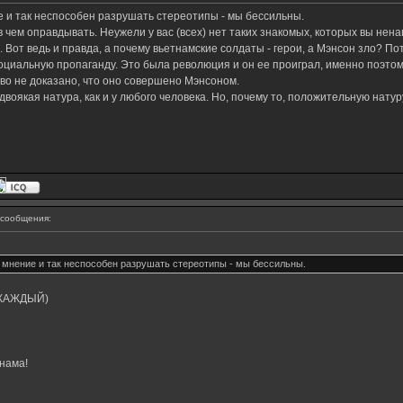
ие и так неспособен разрушать стереотипы - мы бессильны.
 в чем оправдывать. Неужели у вас (всех) нет таких знакомых, которых вы нен
 Вот ведь и правда, а почему вьетнамские солдаты - герои, а Мэнсон зло? П
социальную пропаганду. Это была революция и он ее проиграл, именно поэтому
во не доказано, что оно совершено Мэнсоном.
 двоякая натура, как и у любого человека. Но, почему то, положительную нату
сообщения:
е мнение и так неспособен разрушать стереотипы - мы бессильны.
я КАЖДЫЙ)
нама!