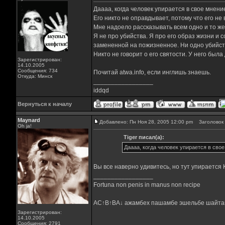
Даааа, когда человек упирается в свое мнен
Его никто не оправдывает, потому что его не
Мне надоело рассказывать всем одно и то же.
Я не про убийства. Я про его образ жизни и 
замененной на пожизненное. Ни одно убийст
Никто не говорит о его святости. У него была
Зарегистрирован:
14.10.2005
Сообщения: 734
Почитай atwa.info, если инглишь знаешь.
Откуда: Минск
_________________
iddqd
Вернуться к началу
Maynard
Добавлено: Пн Ноя 28, 2005 12:00 pm
Заголовок 
Oh ja!
Tiger писал(а):
Даааа, когда человек упирается в сво
Вы все наверно удивитесь, но тут упираетс
_________________
Fortuna non penis in manus non recipe
AC↑B↑BA↓ ажамбех пашамбе эшельбе шайта
Зарегистрирован:
14.10.2005
Сообщения: 2791