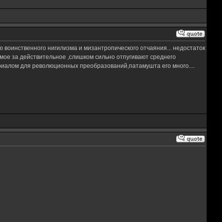
 воинственного нигилизма и мизантропического отчаяния... недостаток
мое за действительное ,слишком сильно отпугивают среднего
ериалом для революционных преобразований,патамушта его много....