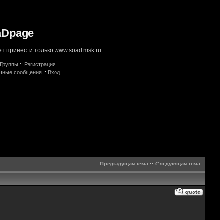
aDpage
т принести только www.soad.msk.ru
Группы
::
Регистрация
ичные сообщения
::
Вход
Предыдущая тема
::
Следующая тема