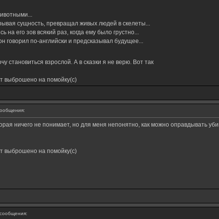
ивотными...
крывая сущность, превращал живых людей в скелеты...
 на его зов всякий раз, когда ему было грустно...
н говорил по-английски и предсказывал будущее...
очу становиться взрослой. А в сказки я не верю. Вот так
ет выброшено на помойку(с)
ообщения:
орая ничего не понимает, но для меня непонятно, как можно оправдывать уби
ет выброшено на помойку(с)
сообщения: