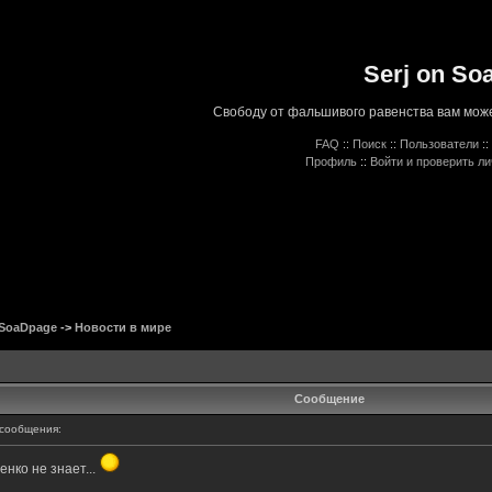
Serj on So
Свободу от фальшивого равенства вам може
FAQ
::
Поиск
::
Пользователи
::
Профиль
::
Войти и проверить л
 SoaDpage
->
Новости в мире
Сообщение
сообщения:
енко не знает...