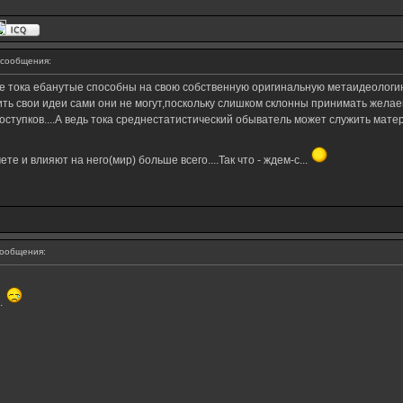
сообщения:
е тока ебанутые способны на свою собственную оригинальную метаидеологию
ть свои идеи сами они не могут,поскольку слишком склонны принимать желае
поступков....А ведь тока среднестатистический обыватель может служить мат
е и влияют на него(мир) больше всего....Так что - ждем-с...
ообщения:
.