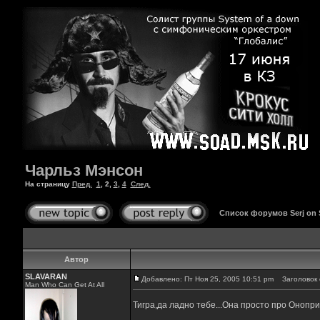
Чарльз Мэнсон
На страницу
Пред.
1
,
2
,
3
,
4
След.
Список форумов Serj on
Автор
SLAVARAN
Добавлено: Пт Ноя 25, 2005 10:51 pm
Заголовок 
Man Who Can Get At All
Тигра,да ладно тебе...Она просто про Онопри