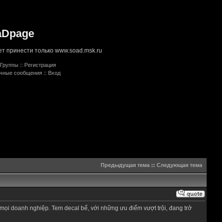
aDpage
т принести только www.soad.msk.ru
Группы
::
Регистрация
ичные сообщения
::
Вход
Предыдущая тема
::
Следующая тема
 mọi doanh nghiệp. Tem decal bể, với những ưu điểm vượt trội, đang trở