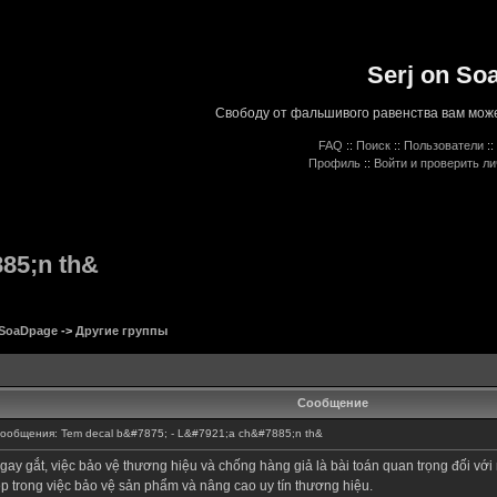
Serj on So
Свободу от фальшивого равенства вам може
FAQ
::
Поиск
::
Пользователи
::
Профиль
::
Войти и проверить л
85;n th&
 SoaDpage
->
Другие группы
Сообщение
общения: Tem decal b&#7875; - L&#7921;a ch&#7885;n th&
gay gắt, việc bảo vệ thương hiệu và chống hàng giả là bài toán quan trọng đối với
 trong việc bảo vệ sản phẩm và nâng cao uy tín thương hiệu.