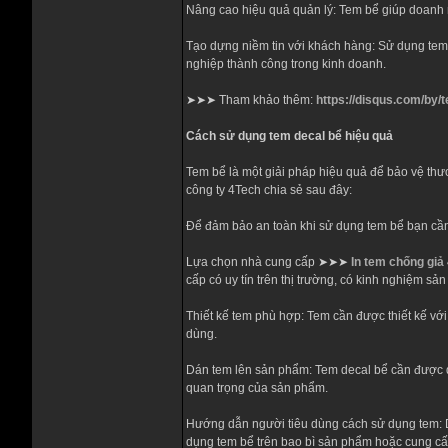
Nâng cao hiệu quả quản lý: Tem bể giúp doanh 
Tạo dựng niềm tin với khách hàng: Sử dụng tem 
nghiệp thành công trong kinh doanh.
➤➤➤ Tham khảo thêm:
https://disqus.com/by
Cách sử dụng tem decal bể hiệu quả
Tem bể là một giải pháp hiệu quả để bảo vệ thư
công ty 4Tech chia sẻ sau đây:
Để đảm bảo an toàn khi sử dụng tem bể bạn cần
Lựa chọn nhà cung cấp ➤➤➤
In tem chống giả
cấp có uy tín trên thị trường, có kinh nghiệm sả
Thiết kế tem phù hợp: Tem cần được thiết kế với
dùng.
Dán tem lên sản phẩm: Tem decal bể cần được dán
quan trọng của sản phẩm.
Hướng dẫn người tiêu dùng cách sử dụng tem: 
dụng tem bể trên bao bì sản phẩm hoặc cung cấ