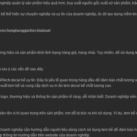
nghiệp quản lý sản phẩm hiệu quả hơn, truy xuất nguồn gốc xuất xứ sản phẩm, bả
bể thể hiện sự chuyên nghiệp và uy tín của doanh nghiệp, từ đó tạo dựng niềm tin
/temchonghanggia4tech/about/
ơng hiệu và sản phẩm khỏi tình trạng hàng giả, hàng nhái. Tuy nhiên, để sử dụng
 lưu ý các vấn đề sau đây
 4Tech
decal bể uy tín: Đây là yếu tố quan trọng hàng đầu để đảm bảo chất lượn
n xuất tem bể và cung cấp dịch vụ in ấn tem decal bể chất lượng cao.
 logo, thương hiệu và thông tin sản phẩm rõ ràng, dễ nhận biết. Doanh nghiệp nên 
 lên vị trí quan trọng trên sản phẩm, nơi dễ bị bóc ra khi sử dụng. Ví dụ, tem b
Doanh nghiệp cần hướng dẫn người tiêu dùng cách sử dụng tem bể để đảm bảo hi
p thông tin hướng dẫn trên website của doanh nghiệp.