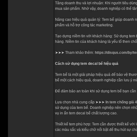
Tăng doanh thu và lợi nhuận: Khi người tiêu dùn
mua sản phẩm. Nhờ vậy, doanh nghiệp có thể tăn
Nâng cao hiệu quả quản lý: Tem bể giúp doanh n
phẩm và hỗ trợ công tác marketing.
Tạo dựng niềm tin với khách hàng: Sử dụng tem b
hàng. Niềm tin của khách hàng là yếu tố then ch
➤➤➤ Tham khảo thêm:
https://disqus.com/by/
Cách sử dụng tem decal bể hiệu quả
Tem bể là một giải pháp hiệu quả để bảo vệ thươ
bể một cách hiệu quả, doanh nghiệp cần lưu ý mộ
Để đảm bảo an toàn khi sử dụng tem bể bạn cần 
Lựa chọn nhà cung cấp ➤➤➤
In tem chống giả 
sử dụng của tem bể. Doanh nghiệp nên chọn những
vụ in ấn tem decal bể chất lượng cao.
Thiết kế tem phù hợp: Tem cần được thiết kế với
các màu sắc và kiểu chữ nổi bật để thu hút sự ch