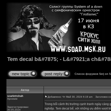
Tem decal b&#7875; - L&#7921;a ch&#78
Список форумов Serj on 
Автор
scarlettshah
Добавлено: Чт Май 30, 2024 6:19 am
Заголовок соо
Apostate
Trong bối cảnh thị trường cạnh tranh ngày càng g
Зарегистрирован:
nghiệp. Tem decal bể, với những ưu điểm vượt tr
30.05.2024