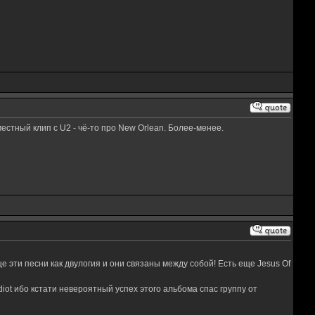
естный клип с U2 - чё-то про New Orlean. Более-менее.
е эти песни как двулогия и они связаны между собой! Есть еще Jesus Of
iot ибо кстати невероятный успех этого альбома спас группу от