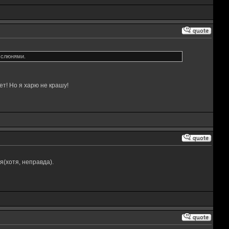
 слюнями.
т! Но я харю не крашу!
я(хотя, неправда).