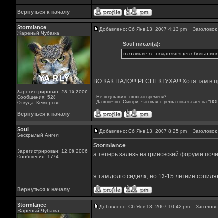
Вернуться к началу
Stormlance
Добавлено: Сб Янв 13, 2007 4:13 pm
Заголовок 
Жареный Чубакка
Soul писал(а):
в отличие от подавляющего большинс
ВО КАК НАДО!!! РЕСПЕКТУХА!!! Хотя там в пр
_________________
Зарегистрирован: 28.10.2006
Сообщения: 528
- Не подскажите сколько времени?
- Да конечно. Смотри, часовая стрелка показывает на "ПО
Откуда: Кемерово
Вернуться к началу
Soul
Добавлено: Сб Янв 13, 2007 8:25 pm
Заголовок 
Бескрылый Ангел
Stormlance
Зарегистрирован: 12.08.2006
а теперь залезь на гриновский форум и почи
Сообщения: 1774
я там долго сидела, но 13-15 летние сопиля
Вернуться к началу
Stormlance
Добавлено: Сб Янв 13, 2007 10:42 pm
Заголовок
Жареный Чубакка