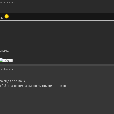
 сообщения:
ишу
анама!
сообщения:
рающая поп-панк,
я 2-3 года,потом на смени им приходят новые