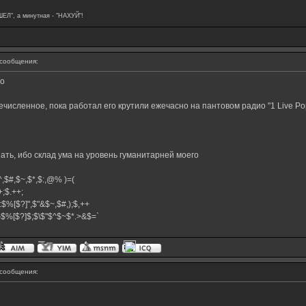
ШЕЛ", а минутная - "НАХУЙ"!
сообщения:
во
сленное, пока работал его крутили ежечасно на пантовом радио "1 Live Pop"
ть, ибо склад ума на уровень гуманитарней моего
,$^,$#,$~,$*,$:,@% )=(
.++;$.++;
:$%[$?]",$"&$~,$#,);$,++
#}$%[$?]$;$\$"$^$~$*.>&$=`
сообщения: