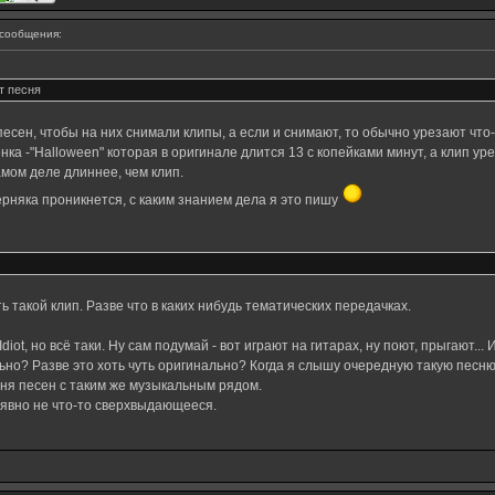
сообщения:
т песня
сен, чтобы на них снимали клипы, а если и снимают, то обычно урезают что-ниб
 -"Halloween" которая в оригинале длится 13 с копейками минут, а клип уреза
 самом деле длиннее, чем клип.
верняка проникнется, с каким знанием дела я это пишу
ь такой клип. Разве что в каких нибудь тематических передачках.
diot, но всё таки. Ну сам подумай - вот играют на гитарах, ну поют, прыгают..
ьно? Разве это хоть чуть оригинально? Когда я слышу очередную такую песню
ня песен с таким же музыкальным рядом.
о явно не что-то сверхвыдающееся.