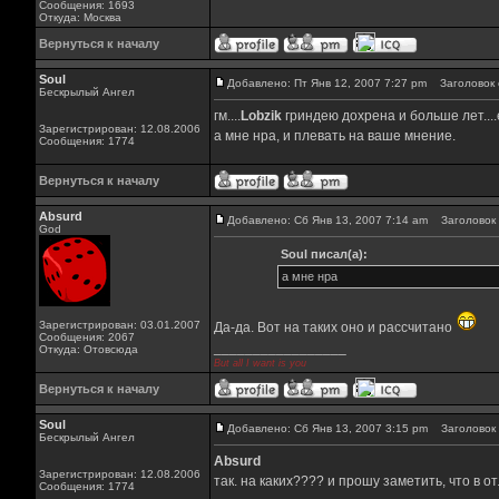
Сообщения: 1693
Откуда: Москва
Вернуться к началу
Soul
Добавлено: Пт Янв 12, 2007 7:27 pm
Заголовок 
Бескрылый Ангел
гм....
Lobzik
гриндею дохрена и больше лет....
Зарегистрирован: 12.08.2006
а мне нра, и плевать на ваше мнение.
Сообщения: 1774
Вернуться к началу
Absurd
Добавлено: Сб Янв 13, 2007 7:14 am
Заголовок 
God
Soul писал(а):
а мне нра
Зарегистрирован: 03.01.2007
Да-да. Вот на таких оно и рассчитано
Сообщения: 2067
_________________
Откуда: Отовсюда
But all I want is you
Вернуться к началу
Soul
Добавлено: Сб Янв 13, 2007 3:15 pm
Заголовок 
Бескрылый Ангел
Absurd
Зарегистрирован: 12.08.2006
так. на каких???? и прошу заметить, что в
Сообщения: 1774