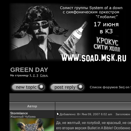
GREEN DAY
На страницу
1
,
2
,
3
След.
Список форумов Serj on
Автор
Stormlance
Добавлено: Вт Янв 09, 2007 6:02 am
Заголовок 
Жареный Чубакка
Да, не желтый, не голубой, не красный, не
его вторая версия Bullet in A Bible! Особен