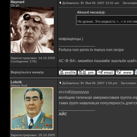
Maynard
Добавлено: Вт Янв 09, 2007 10:01 am
Заголовок
Oh ja!
Absurd писал(а):
Не думаю. Это редкость <...> я это п
извращенцы.)
_________________
Fortuna non penis in manus non recipe
Зарегистрирован: 14.10.2005
AC↑B↑BA↓ ажамбех пашамбе эшельбе шайт
Сообщения: 2791
Вернуться к началу
Lobzik
Добавлено: Вт Янв 09, 2007 1:54 pm
Заголовок 
Almost God
отстой)))уууууууу
вообщем типичная америкосовкая группа иг
таких групп навалом,их популярность длитс
_________________
АЙС
Зарегистрирован: 20.10.2005