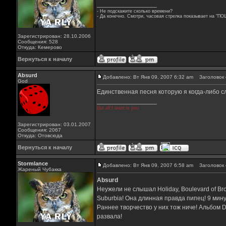
_________________
- Не подскажите сколько времени?
- Да конечно. Смотри, часовая стрелка показывает на "ПО
Зарегистрирован: 28.10.2006
Сообщения: 528
Откуда: Кемерово
Вернуться к началу
Absurd
Добавлено: Вт Янв 09, 2007 6:32 am
Заголовок 
God
Единственная песня которую я когда-либо сл
_________________
But all I want is you
Зарегистрирован: 03.01.2007
Сообщения: 2067
Откуда: Отовсюда
Вернуться к началу
Stormlance
Добавлено: Вт Янв 09, 2007 6:58 am
Заголовок 
Жареный Чубакка
Absurd
Неужели не слышал Holiday, Boulevard of Br
Suburbia! Она длинная правда пипец! 9 мину
Раннее творчество у них тож ниче! Альбом D
развала!
_________________