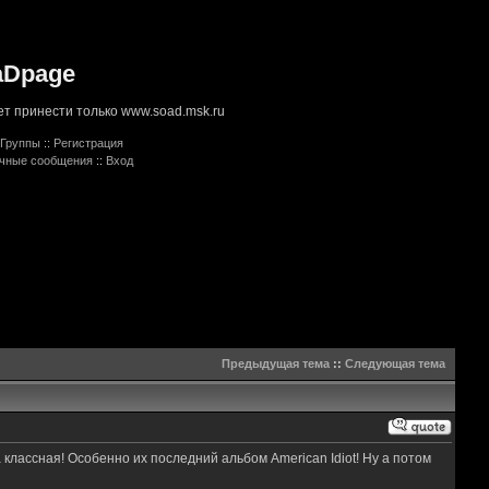
aDpage
т принести только www.soad.msk.ru
Группы
::
Регистрация
ичные сообщения
::
Вход
Предыдущая тема
::
Следующая тема
классная! Особенно их последний альбом American Idiot! Ну а потом