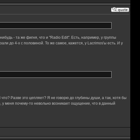
удь - та же фигня, что и "Radio Edit". Есть, например, у группы
ли до 4-х с половиной. То же самое, кажется, у Lacrimos'ы есть. И у
. И что? Разве это цепляет? Я не говорю до глубины души, а так, хотя бы
, у меня почему-то невольно возникает ощущение, что в данный