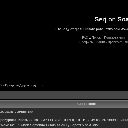
Serj on So
Свободу от фальшивого равенства вам може
FAQ
::
Поиск
::
Пользователи
::
Профиль
::
Войти и проверить л
 SoaDpage
->
Другие группы
Сообщение
сообщения: GREEN DAY
 серобуромалиновый а вот именно ЗЕЛЕНЫЙ ДЭНЬ! И Этим все сказано! Группа 
но Wake me up when September ends за душу берет! А вам как?