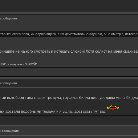
сообщения:
тва женского пола, их слушающего, я их действительно слушаю, а не смотрю, истекая
инципе не на кого смотреть и истекать слюной! Хотя солист на меня смахивае
ШЕЛ", а минутная - "НАХУЙ"!
сообщения:
тай всяк бред типа глазок тре кула, трусиков билли джо, уродины жены би джэ
вки достали подобными темами и я ушла...доставать тут вас
 сообщения: