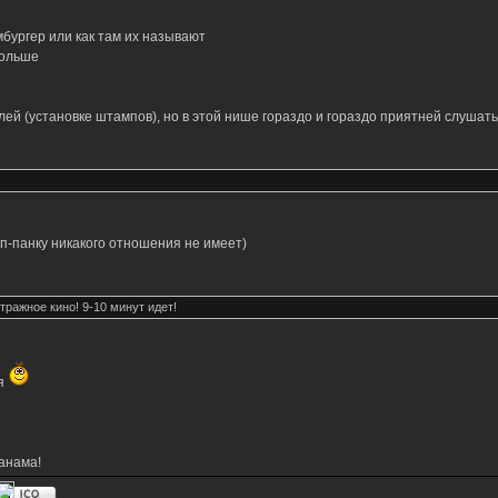
мбургер или как там их называют
больше
ей (установке штампов), но в этой нише гораздо и гораздо приятней слушать 
поп-панку никакого отношения не имеет)
тражное кино! 9-10 минут идет!
ня
анама!