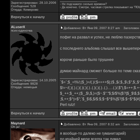
Зарегистрирован: 28.10.2006
- Не подскажите сколько времени?
Сообщения: 528
- Да конечно. Смотри, часовая стрелка показывает на "ПО
Откуда: Кемерово
Вернуться к началу
ALuserX
Добавлено: Вт Янв 09, 2007 8:27 am
Заголовок 
псих-одиночка
пофиг на развал и успех, не люблю пазерст
с последнего альбома слышал все вышеперечи
короче раньше было трушнее
думаю майнард сможет больше по теме сказа
_________________
Зарегистрирован: 14.10.2005
`$=`;$_=\%!;($_)=/(.)/;$==++$|;($.,$/,$,,$\,$",$;
Сообщения: 9828
Откуда: немецыя
$!=~/(.)(.).(.)(.)(.)(.)..(.)(.)(.)..(.)......(.)/,$"),$=++;$
$_++;$_++;($_,$\,$,)=($~.$"."$;$/$%[$?]$_$\$,$
;$,++;$^|=$";`$_$\$,$/$:$;$~$*$%[$?]$.$~$*${
Perl rulz!
Вернуться к началу
Maynard
Добавлено: Вт Янв 09, 2007 8:32 am
Заголовок 
Oh ja!
я вообще-то далеко не гуманитарий)
по крайней мере всегда так думал