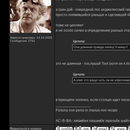
а грин дэй - очередной лос анджелесский га
просто появившийся раньше и сделавший 
тоже не цепляет
я не особо силен в определении разных стил
Зарегистрирован: 14.10.2005
Сообщения: 2791
Цитата:
Она длинная правда пипец! 9 минут!
это не длинная - послушай Tool (хотя он к 
Цитата:
А клип это ваще чуть ли не короткоме
в принципе логично, если столько идет пес
_________________
Fortuna non penis in manus non recipe
AC↑B↑BA↓ ажамбех пашамбе эшельбе шайт
Вернуться к началу