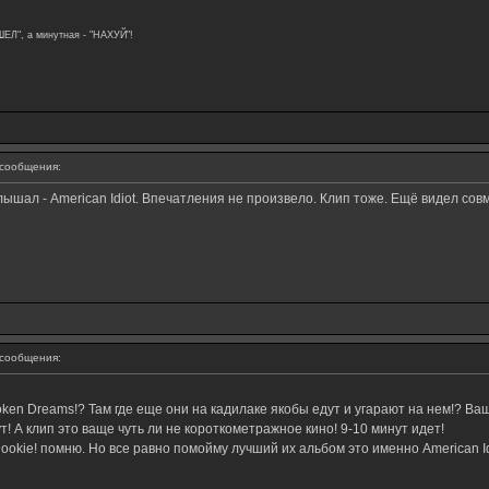
ШЕЛ", а минутная - "НАХУЙ"!
сообщения:
ышал - American Idiot. Впечатления не произвело. Клип тоже. Ещё видел совм
сообщения:
oken Dreams!? Там где еще они на кадилаке якобы едут и угарают на нем!? Ващ
т! А клип это ваще чуть ли не короткометражное кино! 9-10 минут идет!
ookie! помню. Но все равно помойму лучший их альбом это именно American Id