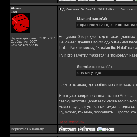
Absurd
Добавлено: Вт Янв 09, 2007 9:49 am
Заголовок 
God
Maynard писал(а):
в принципе логично, если столько иде
Не думаю. Это редкость для таких длинных пе
Зарегистрирован: 03.01.2007
Сообщения: 2067
Helloween древняя почти одноименная песенка
Откуда: Отовсюда
Linkin Park, помоему, "Breakin the Habit" на
Ну и кто заметил "кажется" и "помоему", на
Stormlance писал(а):
9-10 минут идет!
Так что не знаю, где вообще могли показыват
Я, как уже говорил, слышал только American I
сверху чётотам царапает? Разве это прикол
момент существует как минимум не одна сот
Ну, можно, конечно, послушать... Просто эт
_________________
But all I want is you
Вернуться к началу