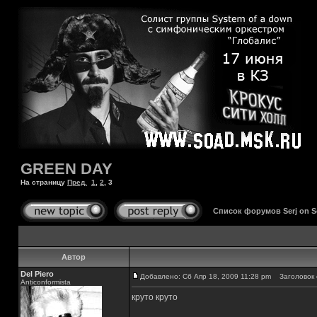
GREEN DAY
На страницу
Пред.
1
,
2
,
3
Список форумов Serj on 
Автор
Del Piero
Добавлено: Сб Апр 18, 2009 11:28 pm
Заголовок 
Аnticonformista
круто круто