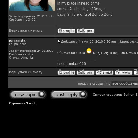
in my place instead of me
cause I?m the king of Bongo
baby I?m the king of Bongo Bong
Зарегистрирован: 24.11.2008
Сообщения: 3420
Вернуться к началу
romanista
Добавлено: Чт Авг 26, 2010 5:10 pm
Заголовок с
йа фонатко
Зарегистрирован: 24.08.2010
обожаюююююю
когда слушаю, невозможно
Сообщения: 467
Откуда: Armenia
_________________
user number 666
Вернуться к началу
Показать сообщения:
Список форумов Serj on 
Страница
3
из
3