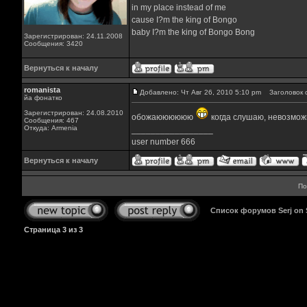
in my place instead of me
cause I?m the king of Bongo
baby I?m the king of Bongo Bong
Зарегистрирован: 24.11.2008
Сообщения: 3420
Вернуться к началу
romanista
Добавлено: Чт Авг 26, 2010 5:10 pm
Заголовок 
йа фонатко
Зарегистрирован: 24.08.2010
обожаюююююю
когда слушаю, невозможн
Сообщения: 467
Откуда: Armenia
_________________
user number 666
Вернуться к началу
По
Список форумов Serj on
Страница
3
из
3