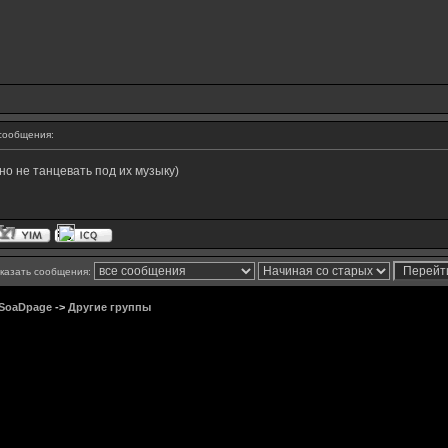
сообщения:
о не танцевать под их музыку)
казать сообщения:
 SoaDpage
->
Другие группы