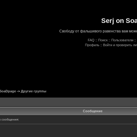
Serj on So
Свободу от фальшивого равенства вам може
FAQ
::
Поиск
::
Пользователи
::
Профиль
::
Войти и проверить л
 SoaDpage
->
Другие группы
Сообщение
 сообщения: