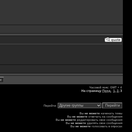
Часовой пояс: GMT + 4
На страницу
Пред.
1
,
2
,
3
Перейти:
Вы
не можете
начинать темы
Вы
не можете
отвечать на сообщения
Вы
не можете
редактировать свои сообщения
Вы
не можете
удалять свои сообщения
Вы
не можете
голосовать в опросах