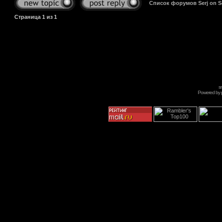
Список форумов Serj on 
Страница
1
из
1
s
Powered by