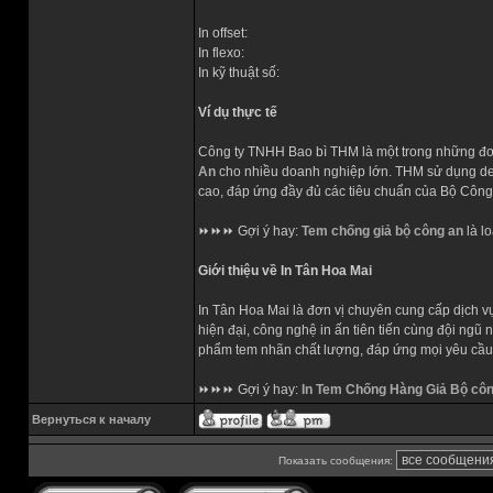
In offset:
In flexo:
In kỹ thuật số:
Ví dụ thực tế
Công ty TNHH Bao bì THM là một trong những đơn 
An
cho nhiều doanh nghiệp lớn. THM sử dụng deca
cao, đáp ứng đầy đủ các tiêu chuẩn của Bộ Công
⏩⏩⏩ Gợi ý hay:
Tem chống giả bộ công an
là lo
Giới thiệu về In Tân Hoa Mai
In Tân Hoa Mai là đơn vị chuyên cung cấp dịch vụ
hiện đại, công nghệ in ấn tiên tiến cùng đội ng
phẩm tem nhãn chất lượng, đáp ứng mọi yêu cầu 
⏩⏩⏩ Gợi ý hay:
In Tem Chống Hàng Giả Bộ côn
Вернуться к началу
Показать сообщения: