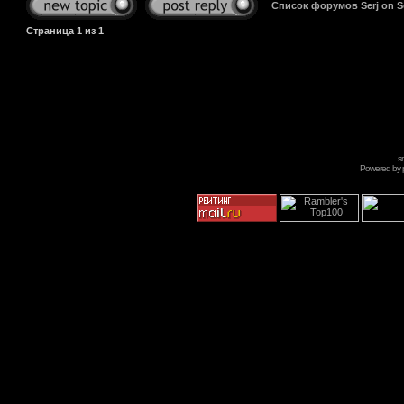
Список форумов Serj on 
Страница
1
из
1
s
Powered by