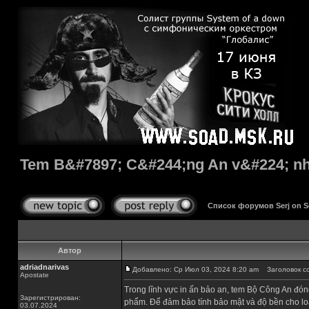
Tem B&#7897; C&#244;ng An v&#224; n
Список форумов Serj on 
Автор
adriadnarivas
Добавлено: Ср Июл 03, 2024 8:20 am
Заголовок со
Apostate
Trong lĩnh vực in ấn bảo an, tem Bộ Công An đón
Зарегистрирован:
phẩm. Để đảm bảo tính bảo mật và độ bền cho loại 
03.07.2024