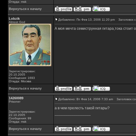
Откуда: msk
Вернуться к началу
Lobzik
Добавлено: Пн Фев 13, 2006 11:20 pm
Заголовок с
Almost God
А моя мечта семиструнная гитара,тока стоит 
Зарегистрирован:
20.10.2005
Сообщения: 1693
Откуда: Москва
Вернуться к началу
14260089
Добавлено: Вт Фев 14, 2006 7:33 am
Заголовок со
Prisoner
а в чем прелесть такой гитары?
Зарегистрирован:
_________________
22.10.2005
Сообщения: 99
Откуда: msk
Вернуться к началу