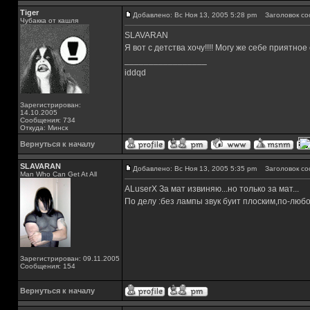
Tiger
Добавлено: Вс Ноя 13, 2005 5:28 pm
Заголовок со
Чубакка от кашля
SLAVARAN
Я вот с детства хочу!!!! Могу же себе приятное
_________________
iddqd
Зарегистрирован:
14.10.2005
Сообщения: 734
Откуда: Минск
Вернуться к началу
SLAVARAN
Добавлено: Вс Ноя 13, 2005 5:35 pm
Заголовок со
Man Who Can Get At All
ALuserX За мат извиняю...но только за мат...
По делу :без лампы звук буит плоским,по-любом
Зарегистрирован: 09.11.2005
Сообщения: 154
Вернуться к началу