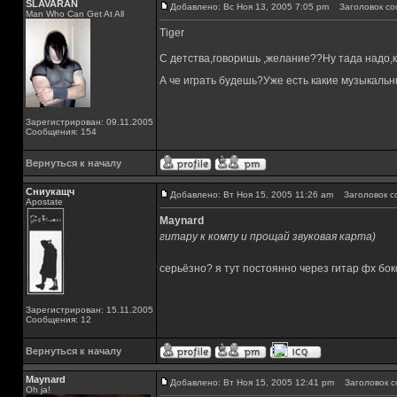
SLAVARAN
Добавлено: Вс Ноя 13, 2005 7:05 pm
Заголовок со
Man Who Can Get At All
Tiger
С детства,говоришь ,желание??Ну тада надо,к
А че играть будешь?Уже есть какие музыкаль
Зарегистрирован: 09.11.2005
Сообщения: 154
Вернуться к началу
Сниукащч
Добавлено: Вт Ноя 15, 2005 11:26 am
Заголовок с
Apostate
Maynard
гитару к компу и прощай звуковая карта)
серьёзно? я тут постоянно через гитар фх бокс и
Зарегистрирован: 15.11.2005
Сообщения: 12
Вернуться к началу
Maynard
Добавлено: Вт Ноя 15, 2005 12:41 pm
Заголовок с
Oh ja!