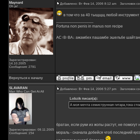
Maynard
Добавлено: Вт Фев 14, 2006 8:12 am
Заголовок со
Oh ja!
в том что за 40 тыщщщ любой инструмент
_________________
Fortuna non penis in manus non recipe
AC↑B↑BA↓ ажамбех пашамбе эшельбе шайтан
Зарегистрирован:
14.10.2005
Сообщения: 2791
Вернуться к началу
SLAVARAN
Добавлено: Вт Фев 14, 2006 5:27 pm
Заголовок со
Man Who Can Get At All
Lobzik писал(а):
А моя мечта семиструнная гитара,тока сто
братан, если руки из жопы растут, не помогу
Зарегистрирован: 09.11.2005
мораль - сначала добейся чтоб последний кусо
Сообщения: 154