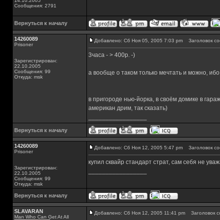
14.10.2005
Сообщения: 2791
Вернуться к началу
14260089
Добавлено: Сб Ноя 05, 2005 7:03 pm
Заголовок со
Prisoner
3часа - > 400р. -)
Зарегистрирован:
22.10.2005
Сообщения: 99
а вообще о таком только мечтать и можно, ибо
Откуда: msk
в пригороде нью-йорка, в своём домике в гараж
американ дрим, так сказать)
_________________
Вернуться к началу
14260089
Добавлено: Сб Ноя 12, 2005 5:47 pm
Заголовок со
Prisoner
купил сквайр стандарт страт, сам себя не ува
Зарегистрирован:
_________________
22.10.2005
Сообщения: 99
Откуда: msk
Вернуться к началу
SLAVARAN
Добавлено: Сб Ноя 12, 2005 11:41 pm
Заголовок с
Man Who Can Get At All