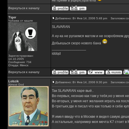
не прими в ущерб,братела
Вернуться к началу
Tiger
Добавлено: Вт Фев 14, 2006 5:48 pm
Заголовок со
Чубакка от кашля
SLAVARAN
А ну-ка не ругаемся матом и не оскробляем др
Добьешься скоро нового бана
_________________
iddqd
Зарегистрирован:
14.10.2005
Сообщения: 734
Откуда: Минск
Вернуться к началу
Lobzik
Добавлено: Вт Фев 14, 2006 9:30 pm
Заголовок со
Almost God
Так SLAVARAN харе выё..
Во-первых, незнаю как там у тебя,но у меня не 
Во-вторых, у меня нет желания играть на посл
В-третьих,где я писал что как только я себе к
Я имел ввиду что в Москве я видел самую деш
А остальные, например моя мечта K7 стоит в М