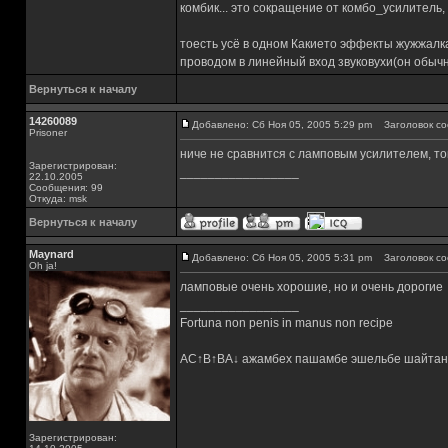
комбик... это сокращение от комбо_усилитель
тоесть усё в одном Какието эффекты жужжалка 
проводом в линейный вход звуковухи(он обычн
Вернуться к началу
14260089
Добавлено: Сб Ноя 05, 2005 5:29 pm
Заголовок со
Prisoner
ниче не сравнится с ламповым усилителем, ток
Зарегистрирован:
_________________
22.10.2005
Сообщения: 99
Откуда: msk
Вернуться к началу
Maynard
Добавлено: Сб Ноя 05, 2005 5:31 pm
Заголовок со
Oh ja!
ламповые очень хорошие, но и очень дорогие
_________________
Fortuna non penis in manus non recipe
AC↑B↑BA↓ ажамбех пашамбе эшельбе шайтан
Зарегистрирован: