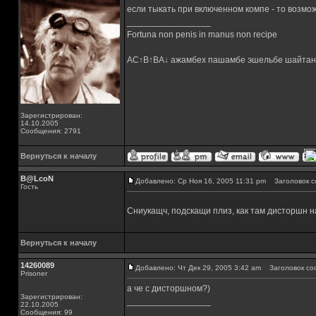
если тыкать при включенном компе - то возмо
_________________
Fortuna non penis in manus non recipe
AC↑B↑BA↓ ажамбех пашамбе эшельбе шайтан
Зарегистрирован:
14.10.2005
Сообщения: 2791
Вернуться к началу
B@LcoN
Добавлено: Ср Ноя 16, 2005 11:31 pm
Заголовок с
Гость
Сниукащч, подскащи плиз, как там дисторшн 
Вернуться к началу
14260089
Добавлено: Чт Дек 29, 2005 3:42 am
Заголовок со
Prisoner
а че с дисторшном?)
Зарегистрирован:
_________________
22.10.2005
Сообщения: 99