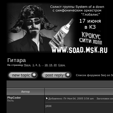
Гитара
На страницу
Пред.
1
,
2
,
3
, ...
18
,
19
,
20
След.
Список форумов Serj on 
Автор
PhpCoder
Добавлено: Пт Ноя 04, 2005 3:54 am
Заголовок со
Гость
уххх