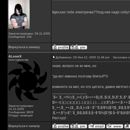
tiger,нах тебе электричка??под нее надо собут
Зарегистрирован: 09.11.2005
Сообщения: 154
Вернуться к началу
ALuserX
Добавлено: Сб Ноя 12, 2005 11:46 pm
Заголовок с
псих-одиночка
знаю, вопрос не ко мне, но
"да вот именно поэтому блять!!!"©
извините за мат, но это цитата, давно мечтал ска
_________________
`$=`;$_=\%!;($_)=/(.)/;$==++$|;($.,$/,$,,$\,$",$;,$^
$!=~/(.)(.).(.)(.)(.)(.)..(.)(.)(.)..(.)......(.)/,$"),$=++;$.++
Зарегистрирован:
$_++;$_++;($_,$\,$,)=($~.$"."$;$/$%[$?]$_$\$,$:$
14.10.2005
Сообщения: 9828
;$,++;$^|=$";`$_$\$,$/$:$;$~$*$%[$?]$.$~$*${#}
Откуда: немецыя
Perl rulz!
Вернуться к началу