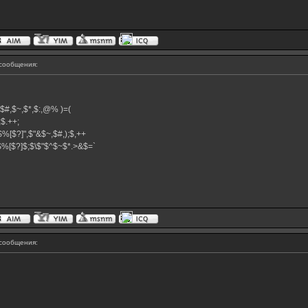
сообщения:
^,$#,$~,$*,$:,@% )=(
+;$.++;
$%[$?]",$"&$~,$#,);$,++
}$%[$?]$;$\$"$^$~$*.>&$=`
сообщения: