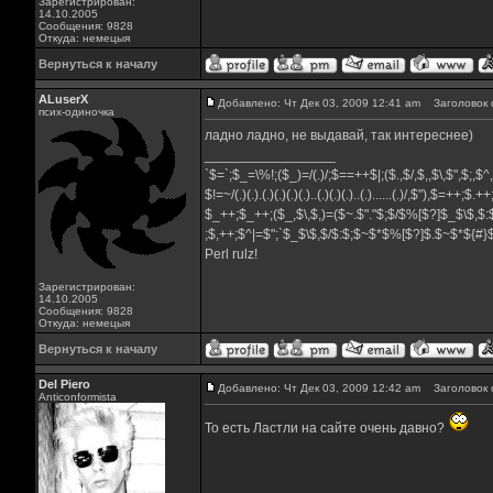
Зарегистрирован:
14.10.2005
Сообщения: 9828
Откуда: немецыя
Вернуться к началу
ALuserX
Добавлено: Чт Дек 03, 2009 12:41 am
Заголовок 
псих-одиночка
ладно ладно, не выдавай, так интереснее)
_________________
`$=`;$_=\%!;($_)=/(.)/;$==++$|;($.,$/,$,,$\,$",$;,$
$!=~/(.)(.).(.)(.)(.)(.)..(.)(.)(.)..(.)......(.)/,$"),$=++;$.+
$_++;$_++;($_,$\,$,)=($~.$"."$;$/$%[$?]$_$\$,$:
;$,++;$^|=$";`$_$\$,$/$:$;$~$*$%[$?]$.$~$*${#
Perl rulz!
Зарегистрирован:
14.10.2005
Сообщения: 9828
Откуда: немецыя
Вернуться к началу
Del Piero
Добавлено: Чт Дек 03, 2009 12:42 am
Заголовок 
Аnticonformista
То есть Ластли на сайте очень давно?