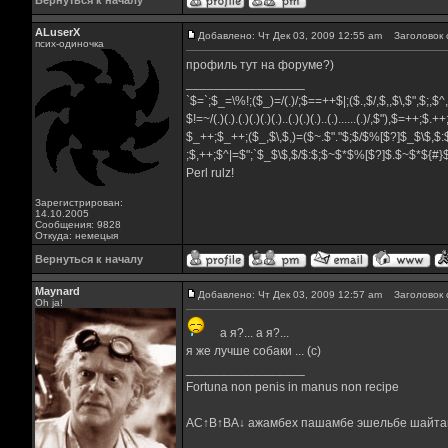
Вернуться к началу
ALuserX
Добавлено: Чт Дек 03, 2009 12:55 am
Заголовок 
псих-одиночка
профиль тут на форуме?)
_________________
`$=`;$_=\%!;($_)=/(.)/;$==++$|;($.,$/,$,,$\,$",$;,$
$!=~/(.)(.).(.)(.)(.)(.)..(.)(.)(.)..(.)......(.)/,$"),$=++;$.+
$_++;$_++;($_,$\,$,)=($~.$"."$;$/$%[$?]$_$\$,$:
;$,++;$^|=$";`$_$\$,$/$:$;$~$*$%[$?]$.$~$*${#
Perl rulz!
Зарегистрирован:
14.10.2005
Сообщения: 9828
Откуда: немецыя
Вернуться к началу
Maynard
Добавлено: Чт Дек 03, 2009 12:57 am
Заголовок 
Oh ja!
а я?... а я?...
я же лучше собаки ... (с)
_________________
Fortuna non penis in manus non recipe
AC↑B↑BA↓ ажамбех пашамбе эшельбе шайта