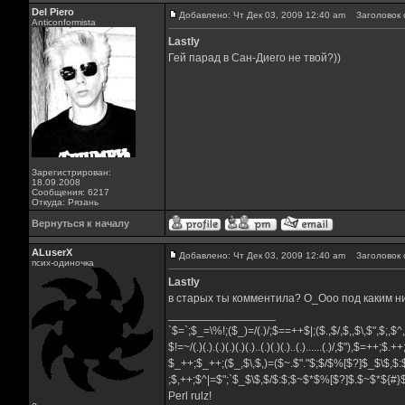
Del Piero
Добавлено: Чт Дек 03, 2009 12:40 am
Заголовок 
Аnticonformista
Lastly
Гей парад в Сан-Диего не твой?))
Зарегистрирован:
18.09.2008
Сообщения: 6217
Откуда: Рязань
Вернуться к началу
ALuserX
Добавлено: Чт Дек 03, 2009 12:40 am
Заголовок 
псих-одиночка
Lastly
в старых ты комментила? О_Ооо под каким н
_________________
`$=`;$_=\%!;($_)=/(.)/;$==++$|;($.,$/,$,,$\,$",$;,$
$!=~/(.)(.).(.)(.)(.)(.)..(.)(.)(.)..(.)......(.)/,$"),$=++;$.+
$_++;$_++;($_,$\,$,)=($~.$"."$;$/$%[$?]$_$\$,$:
;$,++;$^|=$";`$_$\$,$/$:$;$~$*$%[$?]$.$~$*${#
Perl rulz!