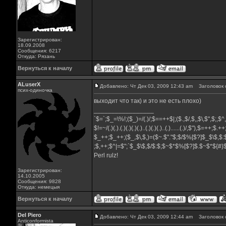
Зарегистрирован:
18.09.2008
Сообщения: 6217
Откуда: Рязань
Вернуться к началу
ALuserX
Добавлено: Чт Дек 03, 2009 12:43 am
Заголовок 
псих-одиночка
выходит что так) и это не есть плохо)
_________________
`$=`;$_=\%!;($_)=/(.)/;$==++$|;($.,$/,$,,$\,$",$;,$
$!=~/(.)(.).(.)(.)(.)(.)..(.)(.)(.)..(.)......(.)/,$"),$=++;$.+
$_++;$_++;($_,$\,$,)=($~.$"."$;$/$%[$?]$_$\$,$:
;$,++;$^|=$";`$_$\$,$/$:$;$~$*$%[$?]$.$~$*${#
Perl rulz!
Зарегистрирован:
14.10.2005
Сообщения: 9828
Откуда: немецыя
Вернуться к началу
Del Piero
Добавлено: Чт Дек 03, 2009 12:44 am
Заголовок 
Аnticonformista