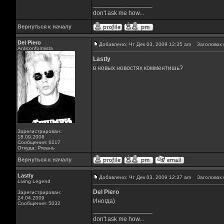
_________________
don't ask me how...
Вернуться к началу
Del Piero
Добавлено: Чт Дек 03, 2009 12:35 am
Заголовок 
Аnticonformista
Lastly
в новых новостях комментишь?
Зарегистрирован:
18.09.2008
Сообщения: 6217
Откуда: Рязань
Вернуться к началу
Lastly
Добавлено: Чт Дек 03, 2009 12:37 am
Заголовок 
Living Legend
Del Piero
Зарегистрирован:
24.04.2009
Иногда)
Сообщения: 5032
_________________
don't ask me how...