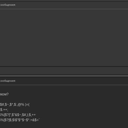
сообщения:
сообщения:
иком?
^,$#,$~,$*,$:,@% )=(
+;$.++;
$%[$?]",$"&$~,$#,);$,++
}$%[$?]$;$\$"$^$~$*.>&$=`