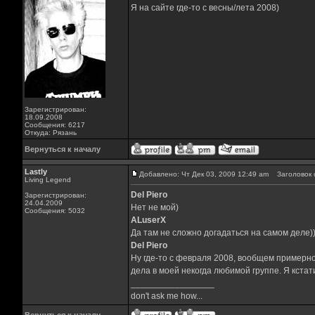
Я на сайте где-то с весны/лета 2008)
Зарегистрирован:
18.09.2008
Сообщения: 6217
Откуда: Рязань
Вернуться к началу
Lastly
Добавлено: Чт Дек 03, 2009 12:49 am
Заголовок 
Living Legend
Del Piero
Зарегистрирован:
24.04.2009
Нет не мой)
Сообщения: 5032
ALuserX
Да там не сложно догадаться на самом деле)
Del Piero
Ну где-то с февраля 2008, вообщем примерно,
дела в моей некогда любимой группе. Я кстат
_________________
don't ask me how...