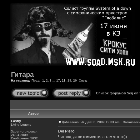
Гитара
На страницу
Пред.
1
,
2
,
3
...
17
,
18
,
19
,
20
След.
Список форумов Serj on
Автор
Lastly
Добавлено: Чт Дек 03, 2009 12:33 am
Заголовок 
Living Legend
Del Piero
Зарегистрирован:
24.04.2009
Читала, даже комментила там что-то))
Сообщения: 5032