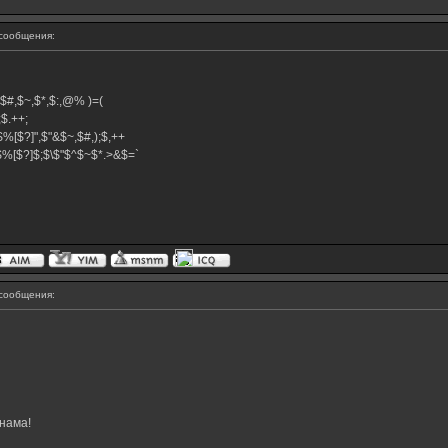
сообщения:
^,$#,$~,$*,$:,@% )=(
+;$.++;
$%[$?]",$"&$~,$#,);$,++
}$%[$?]$;$\$"$^$~$*.>&$=`
сообщения:
нама!