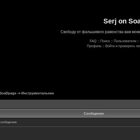
Serj on So
Свободу от фальшивого равенства вам може
FAQ
::
Поиск
::
Пользователи
::
Профиль
::
Войти и проверить л
 SoaDpage
->
Инструментальник
Сообщение
сообщения: