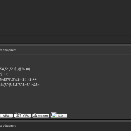
сообщения:
^,$#,$~,$*,$:,@% )=(
+;$.++;
$%[$?]",$"&$~,$#,);$,++
}$%[$?]$;$\$"$^$~$*.>&$=`
сообщения: