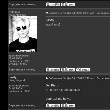
Вернуться к началу
Del Piero
Добавлено: Чт Дек 03, 2009 12:37 am
Заголовок 
Аnticonformista
Lastly
какой ник?
Зарегистрирован:
18.09.2008
Сообщения: 6217
Откуда: Рязань
Вернуться к началу
Lastly
Добавлено: Чт Дек 03, 2009 12:40 am
Заголовок 
Living Legend
Del Piero
Зарегистрирован:
24.04.2009
Да почти всегда разные)
Сообщения: 5032
_________________
don't ask me how...
Вернуться к началу