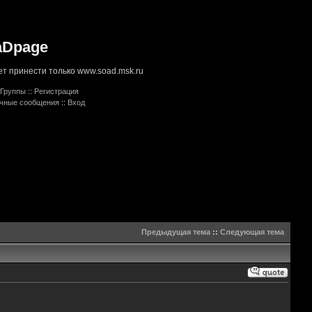
aDpage
т принести только www.soad.msk.ru
Группы
::
Регистрация
ичные сообщения
::
Вход
Предыдущая тема
::
Следующая тема