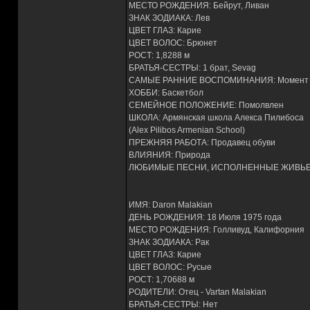
МЕСТО РОЖДЕНИЯ: Бейрут, Ливан
ЗНАК ЗОДИАКА: Лев
ЦВЕТ ГЛАЗ: Карие
ЦВЕТ ВОЛОС: Брюнет
РОСТ: 1,8288 м
БРАТЬЯ-СЕСТРЫ: 1 брат, Sevag
САМЫЕ РАННИЕ ВОСПОМИНАНИЯ: Момент 
ХОББИ: Баскетбол
СЕМЕЙНОЕ ПОЛОЖЕНИЕ: Помолвлен
ШКОЛА: Армянская школа Алекса Пилибоса
(Alex Pilibos Armenian School)
ПРЕЖНЯЯ РАБОТА: Продавец обуви
ВЛИЯНИЯ: Природа
ЛЮБИМЫЕ ПЕСНИ, ИСПОЛНЕННЫЕ ЖИВЬЕМ
ИМЯ: Daron Malakian
ДЕНЬ РОЖДЕНИЯ: 18 Июля 1975 года
МЕСТО РОЖДЕНИЯ: Голливуд, Калифорния
ЗНАК ЗОДИАКА: Рак
ЦВЕТ ГЛАЗ: Карие
ЦВЕТ ВОЛОС: Русые
РОСТ: 1,70688 м
РОДИТЕЛИ: Отец - Vartan Malakian
БРАТЬЯ-СЕСТРЫ: Нет