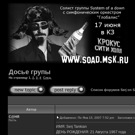
Досье групы
На страницу
1
,
2
,
3
,
4
След.
Список форумов Serj on 
Автор
С@НЯ
Добавлено: Пн Янв 15, 2007 7:52 pm
Заголовок с
Гость
ИМЯ: Serj Tankian
ДЕНЬ РОЖДЕНИЯ: 21 Августа 1967 года