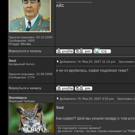
_________________
АЙС
Зарегистрирован: 20.10.2005
Сообщения: 1693
Откуда: Москва
Вернуться к началу
Soul
Добавлено: Чт Янв 25, 2007 11:13 pm
Заголовок 
Бескрылый Ангел
я не оч врубилась, нафиг подобная тема?
Зарегистрирован: 12.08.2006
Сообщения: 1774
Вернуться к началу
Stormlance
Добавлено: Пт Янв 26, 2007 4:53 pm
Заголовок с
Жареный Чубакка
Soul
Как нафиг!? Шоб мы узнали правду о том што 
_________________
- Не подскажите сколько времени?
- Да конечно. Смотри, часовая стрелка показывает на "ПОШ