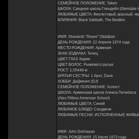
СЕМЕЙНОЕ ПОЛОЖЕНИЕ: Taken
ШКОЛА: Средняя школа Глендейл (Glendale H
ЛЮБИМЫЕ ЦВЕТА: Фиолетовый, красный, ч
ВЛИЯНИЯ: Black Sabbath, The Beatles
ИМЯ: Shavarsh "Shavo" Odadjian
ДЕНЬ РОЖДЕНИЯ: 22 Апреля 1974 года
МЕСТО РОЖДЕНИЯ: Армения
ЗНАК ЗОДИАКА: Телец
ЦВЕТ ГЛАЗ: Карие
ЦВЕТ ВОЛОС: Рыжевато русые
РОСТ: 1,55448 м
БРАТЬЯ-СЕСТРЫ: 1 брат, Dave
ХОББИ: ДиДжеинг (DJ)
СЕМЕЙНОЕ ПОЛОЖЕНИЕ: Холост
ШКОЛА: Армянская школа Алекса Пилибоса
(Alex Pilibos Armenian School)
ЛЮБИМЫЕ ЦВЕТА: Синий
ЛЮБИМОЕ БЛЮДО: Сендвичи
ЛЮБИМЫЕ ПЕСНИ, ИСПОЛНЕННЫЕ ЖИВЬЕМ
ИМЯ: John Dolmayan
ДЕНЬ РОЖДЕНИЯ: 15 Июля 1973 года