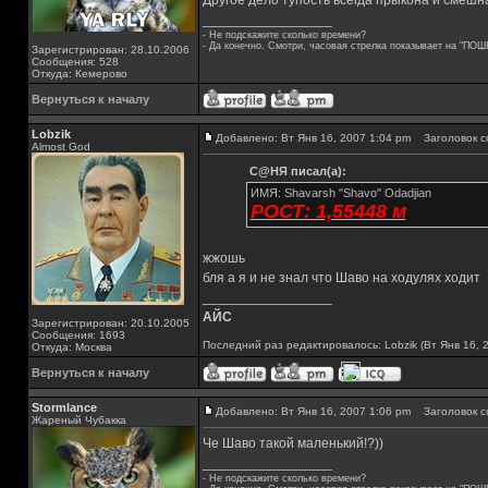
Другое дело тупость всегда прыкона и смешна!!
_________________
- Не подскажите сколько времени?
- Да конечно. Смотри, часовая стрелка показывает на "ПОШ
Зарегистрирован: 28.10.2006
Сообщения: 528
Откуда: Кемерово
Вернуться к началу
Lobzik
Добавлено: Вт Янв 16, 2007 1:04 pm
Заголовок с
Almost God
С@НЯ писал(а):
ИМЯ: Shavarsh "Shavo" Odadjian
РОСТ: 1,55448 м
жжошь
бля а я и не знал что Шаво на ходулях ходит
_________________
АЙС
Зарегистрирован: 20.10.2005
Сообщения: 1693
Последний раз редактировалось: Lobzik (Вт Янв 16, 
Откуда: Москва
Вернуться к началу
Stormlance
Добавлено: Вт Янв 16, 2007 1:06 pm
Заголовок с
Жареный Чубакка
Че Шаво такой маленький!?))
_________________
- Не подскажите сколько времени?