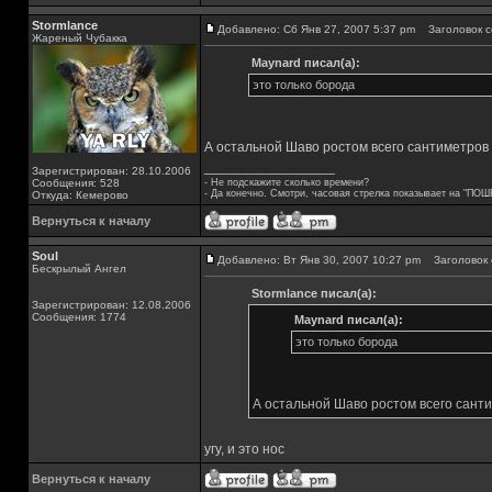
Stormlance
Добавлено: Сб Янв 27, 2007 5:37 pm
Заголовок с
Жареный Чубакка
Maynard писал(а):
это только борода
А остальной Шаво ростом всего сантиметров 
_________________
Зарегистрирован: 28.10.2006
Сообщения: 528
- Не подскажите сколько времени?
- Да конечно. Смотри, часовая стрелка показывает на "ПОШ
Откуда: Кемерово
Вернуться к началу
Soul
Добавлено: Вт Янв 30, 2007 10:27 pm
Заголовок 
Бескрылый Ангел
Stormlance писал(а):
Зарегистрирован: 12.08.2006
Сообщения: 1774
Maynard писал(а):
это только борода
А остальной Шаво ростом всего санти
угу, и это нос
Вернуться к началу