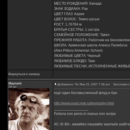
МЕСТО РОЖДЕНИЯ: Канада
ЗНАК ЗОДИАКА: Рак
ЦВЕТ ГЛАЗ: Карие
ЦВЕТ ВОЛОС: Темно русые
РОСТ: 1,76784 м
БРАТЬЯ-СЕСТРЫ: 1 сестра
СЕМЕЙНОЕ ПОЛОЖЕНИЕ: Taken
ПРЕЖНЯЯ РАБОТА: Работник на бензоколон
ШКОЛА: Армянская школа Алекса Пилибоса
(Alex Pilibos Armenian School)
ЛЮБИМЫЕ ЦВЕТА: Черный
ЛЮБИМОЕ БЛЮДО: Тако
ЛЮБИМЫЕ ПЕСНИ, ИСПОЛНЕННЫЕ ЖИВЬЕМ: 
Вернуться к началу
Maynard
Добавлено: Пн Янв 15, 2007 7:58 pm
Заголовок с
Oh ja!
еще один бессмысленный флуд и бан
http://www.soad.msk.ru/biography.html
_________________
Fortuna non penis in manus non recipe
AC↑B↑BA↓ ажамбех пашамбе эшельбе шайта