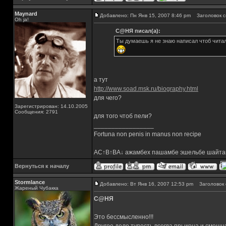
Maynard
Добавлено: Пн Янв 15, 2007 8:46 pm
Заголовок с
Oh ja!
С@НЯ писал(а):
Ты думаешь я не знаю написал чтоб читал
а тут
http://www.soad.msk.ru/biography.html
для чего?
Зарегистрирован: 14.10.2005
Сообщения: 2791
для того чтоб пели?
_________________
Fortuna non penis in manus non recipe
AC↑B↑BA↓ ажамбех пашамбе эшельбе шайта
Вернуться к началу
Stormlance
Добавлено: Вт Янв 16, 2007 12:53 pm
Заголовок 
Жареный Чубакка
С@НЯ
Это бессмысленно!!!