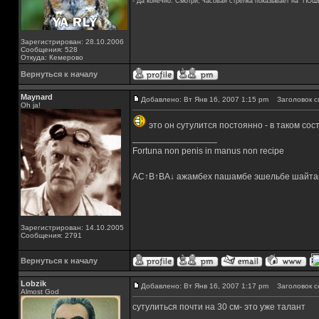
- Да конечно. Смотри, часовая стрелка показывает на "ПОШ
Зарегистрирован: 28.10.2006
Сообщения: 528
Откуда: Кемерово
Вернуться к началу
Maynard
Добавлено: Вт Янв 16, 2007 1:15 pm
Заголовок с
Oh ja!
это он сутулится постоянно - в таком со
_________________
Fortuna non penis in manus non recipe
AC↑B↑BA↓ ажамбех пашамбе эшельбе шайта
Зарегистрирован: 14.10.2005
Сообщения: 2791
Вернуться к началу
Lobzik
Добавлено: Вт Янв 16, 2007 1:17 pm
Заголовок с
Almost God
сутулиться почти на 30 см- это уже талант