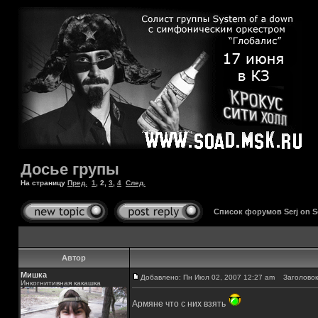
Досье групы
На страницу
Пред.
1
,
2
,
3
,
4
След.
Список форумов Serj on 
Автор
Мишка
Добавлено: Пн Июл 02, 2007 12:27 am
Заголовок
Инкогнитивная какашка
Армяне что с них взять
_________________