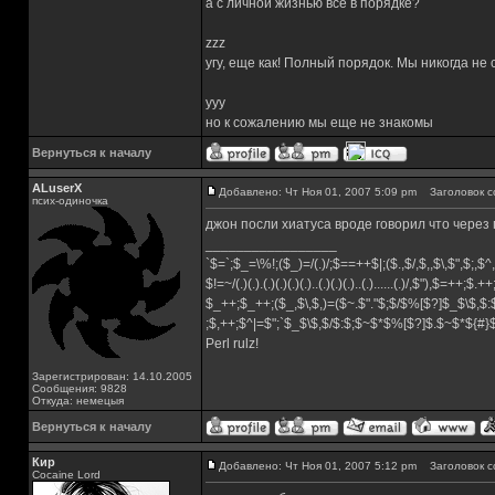
а с личной жизнью все в порядке?
zzz
угу, еще как! Полный порядок. Мы никогда не
yyy
но к сожалению мы еще не знакомы
Вернуться к началу
ALuserX
Добавлено: Чт Ноя 01, 2007 5:09 pm
Заголовок с
псих-одиночка
джон посли хиатуса вроде говорил что через 
_________________
`$=`;$_=\%!;($_)=/(.)/;$==++$|;($.,$/,$,,$\,$",$;,
$!=~/(.)(.).(.)(.)(.)(.)..(.)(.)(.)..(.)......(.)/,$"),$=++;$.+
$_++;$_++;($_,$\,$,)=($~.$"."$;$/$%[$?]$_$\$,$:
;$,++;$^|=$";`$_$\$,$/$:$;$~$*$%[$?]$.$~$*${#
Perl rulz!
Зарегистрирован: 14.10.2005
Сообщения: 9828
Откуда: немецыя
Вернуться к началу
Кир
Добавлено: Чт Ноя 01, 2007 5:12 pm
Заголовок с
Cocaine Lord