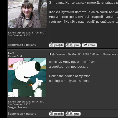
Эт правда.Не так уж их и много.До китайцев д
_________________
Жаркая пустыня Дагестана.За высоким барха
моя,моя,моя кровь течёт.И в жаркой пустыне
твой труп?Нет.Это наш труп!И из ещё дымящ
Зарегистрирован: 27.06.2007
Сообщения: 8134
Вернуться к началу
As-T
Добавлено: Вт Июл 03, 2007 1:48 am
Заголовок с
Almost God
по всему миру примерно 10млн
а вообще-то я про рост.....
_________________
Define the riddles of my mind
nothing is really as it seems
Зарегистрирован: 28.04.2007
Сообщения: 1239
Откуда: Москва
Вернуться к началу