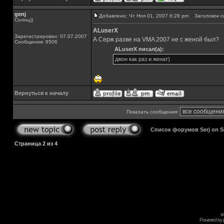
genj
Добавлено: Чт Ноя 01, 2007 6:28 pm
Заголовок с
Солнц))
ALuserX
Зарегистрирован: 07.07.2007
А Серж разве на VMA 2007 не с женой был?
Сообщения: 8506
ALuserX писал(а):
джон как раз и женат)
Вернуться к началу
Показать сообщения:
Список форумов Serj on 
Страница
2
из
4
s
Powered by