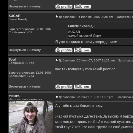
Вернуться к началу
SUGAR
Добавлено: Чт Июл 05, 2007 8:28 pm
Заголовок с
Sweet Rowdy
Lobzik писал(а):
Зарегистрирован: 03.01.2007
SUGAR
Сообщения: 482
самый высокий Серж
Я уже спорила с этим утверждением...
Вернуться к началу
Soul
Добавлено: Сб Июл 07, 2007 11:32 am
Заголовок 
Бескрылый Ангел
вас так волнует у кого какой рост??
Зарегистрирован: 12.08.2006
Сообщения: 1774
Вернуться к началу
Мишка
Добавлено: Сб Июл 07, 2007 1:07 pm
Заголовок 
Инкогнитивная какашка
А у тебя глаза близко к носу.
_________________
Жаркая пустыня Дагестана.За высоким барха
моя,моя,моя кровь течёт.И в жаркой пустыне
твой труп?Нет.Это наш труп!И из ещё дымящ