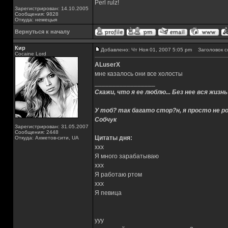
Perl rulz!
Зарегистрирован: 14.10.2005
Сообщения: 9828
Откуда: немецыя
Вернуться к началу
Кир
Добавлено: Чт Ноя 01, 2007 5:05 pm
Заголовок с
Cocaine Lord
ALuserX
мне казалось они все холосты
_________________
Скажи, что я ее люблю... Без нее вся жизнь
У тоб? так багато стор?н, я просто не ро
Собчук
Зарегистрирован: 31.05.2007
Сообщения: 2448
Цитаты дня:
Откуда: Ахметов-сити, UA
xxx
Я много зарабатываю
xxx
Я работаю ртом
xxx
Я певица
yyy