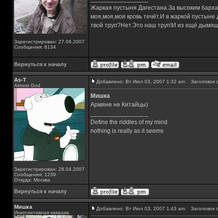
Жаркая пустыня Дагестана.За высоким барха
моя,моя,моя кровь течёт.И в жаркой пустыне
твой труп?Нет.Это наш труп!И из ещё дымящ
Зарегистрирован: 27.06.2007
Сообщения: 8134
Вернуться к началу
As-T
Добавлено: Вт Июл 03, 2007 1:32 am
Заголовок с
Almost God
Мишка
Армяне не Китайцы)
_________________
Define the riddles of my mind
nothing is really as it seems
Зарегистрирован: 28.04.2007
Сообщения: 1239
Откуда: Москва
Вернуться к началу
Мишка
Добавлено: Вт Июл 03, 2007 1:43 am
Заголовок с
Инкогнитивная какашка