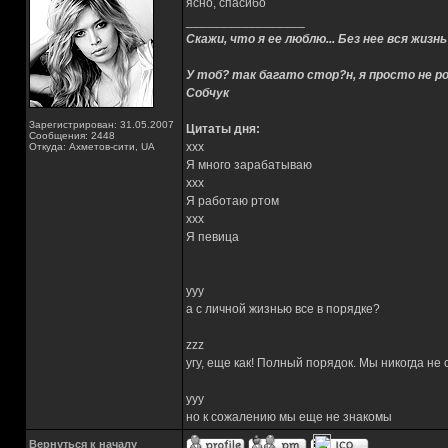
ясно, спасибо
_________________
Скажи, что я ее люблю... Без нее вся жизнь
У тоб? так багато стор?н, я просто не ро
Собчук
Зарегистрирован: 31.05.2007
Цитаты дня:
Сообщения: 2448
xxx
Откуда: Ахметов-сити, UA
Я много зарабатываю
xxx
Я работаю ртом
xxx
Я певица
yyy
а с личной жизнью все в порядке?
zzz
угу, еще как! Полный порядок. Мы никогда не
yyy
но к сожалению мы еще не знакомы
Вернуться к началу