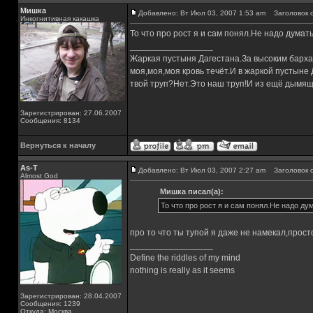
Мишка
Добавлено: Вт Июл 03, 2007 1:53 am
Заголовок с
Инкогнитивная какашка
То что про рост я и сам понял.Не надо думать
_________________
Жаркая пустыня Дагестана.За высоким барха
моя,моя,моя кровь течёт.И в жаркой пустыне
твой труп?Нет.Это наш труп!И из ещё дымящ
Зарегистрирован: 27.06.2007
Сообщения: 8134
Вернуться к началу
As-T
Добавлено: Вт Июл 03, 2007 2:27 am
Заголовок с
Almost God
Мишка писал(а):
То что про рост я и сам понял.Не надо дум
про то что ты тупой я даже не намекал,просто ю
_________________
Define the riddles of my mind
nothing is really as it seems
Зарегистрирован: 28.04.2007
Сообщения: 1239
Откуда: Москва