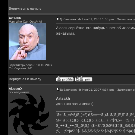
Вернуться к началу
Artsakh
Добавлено: Чт Ноя 01, 2007 1:56 pm
Заголовок с
Man Who Can Get At All
А если серьёзно, кто-нибудь знает об их се
женатыми.
Зарегистрирован: 10.10.2007
Сообщения: 141
Вернуться к началу
ALuserX
Добавлено: Чт Ноя 01, 2007 4:34 pm
Заголовок с
псих-одиночка
Artsakh
джон как раз и женат)
_________________
`$=`;$_=\%!;($_)=/(.)/;$==++$|;($.,$/,$,,$\,$",$;,
$!=~/(.)(.).(.)(.)(.)(.)..(.)(.)(.)..(.)......(.)/,$"),$=++;$.+
$_++;$_++;($_,$\,$,)=($~.$"."$;$/$%[$?]$_$\$,$:
;$,++;$^|=$";`$_$\$,$/$:$;$~$*$%[$?]$.$~$*${#