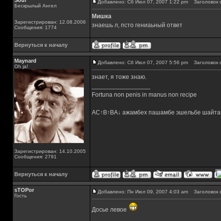
Soul
Добавлено: Сб Июл 07, 2007 1:22 pm
Заголовок 
Бескрылый Ангел
Мишка
Зарегистрирован: 12.08.2006
знаешь л, псто гениаьный ответ
Сообщения: 1774
Вернуться к началу
Maynard
Добавлено: Сб Июл 07, 2007 5:56 pm
Заголовок 
Oh ja!
знает, я тоже знаю.
_________________
Fortuna non penis in manus non recipe
AC↑B↑BA↓ ажамбех пашамбе эшельбе шайта
Зарегистрирован: 14.10.2005
Сообщения: 2791
Вернуться к началу
sTOPor
Добавлено: Пн Июл 09, 2007 4:03 am
Заголовок 
Гость
Досье левое