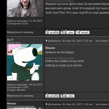
Жаркая пустыня Дагестана.За высоким барха
моя,моя,моя кровь течёт.И в жаркой пустыне
твой труп?Нет.Это наш труп!И из ещё дымящ
Зарегистрирован: 27.06.2007
Сообщения: 8134
Вернуться к началу
As-T
Добавлено: Вт Июл 03, 2007 1:32 am
Заголовок с
Almost God
Мишка
Армяне не Китайцы)
_________________
Define the riddles of my mind
nothing is really as it seems
Зарегистрирован: 28.04.2007
Сообщения: 1239
Откуда: Москва
Вернуться к началу
Мишка
Добавлено: Вт Июл 03, 2007 1:43 am
Заголовок с
Инкогнитивная какашка