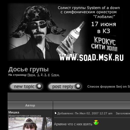
Досье групы
На страницу
Пред.
1
,
2
,
3
,
4
След.
Список форумов Serj on 
Автор
Мишка
Добавлено: Пн Июл 02, 2007 12:27 am
Заголовок
Инкогнитивная какашка
Армяне что с них взять
_________________