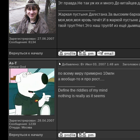
Эт правда.Не так уж их и много.До китайцев д
_________________
Жаркая пустыня Дагестана.За высоким барха
моя,моя,моя кровь течёт.И в жаркой пустыне
твой труп?Нет.Это наш труп!И из ещё дымящ
Зарегистрирован: 27.06.2007
Сообщения: 8134
Вернуться к началу
As-T
Добавлено: Вт Июл 03, 2007 1:48 am
Заголовок с
Almost God
по всему миру примерно 10млн
а вообще-то я про рост.....
_________________
Define the riddles of my mind
nothing is really as it seems
Зарегистрирован: 28.04.2007
Сообщения: 1239
Откуда: Москва
Вернуться к началу