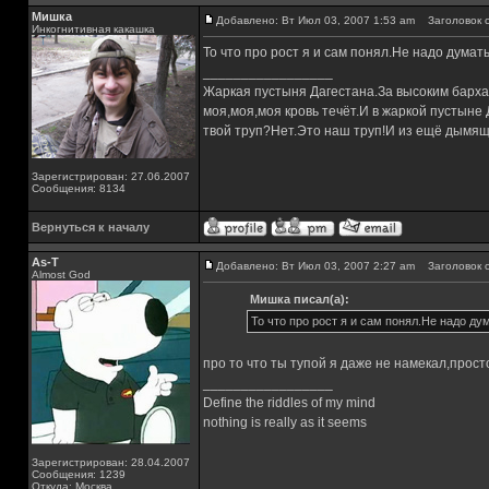
Мишка
Добавлено: Вт Июл 03, 2007 1:53 am
Заголовок с
Инкогнитивная какашка
То что про рост я и сам понял.Не надо думать
_________________
Жаркая пустыня Дагестана.За высоким барха
моя,моя,моя кровь течёт.И в жаркой пустыне
твой труп?Нет.Это наш труп!И из ещё дымящ
Зарегистрирован: 27.06.2007
Сообщения: 8134
Вернуться к началу
As-T
Добавлено: Вт Июл 03, 2007 2:27 am
Заголовок с
Almost God
Мишка писал(а):
То что про рост я и сам понял.Не надо дум
про то что ты тупой я даже не намекал,просто ю
_________________
Define the riddles of my mind
nothing is really as it seems
Зарегистрирован: 28.04.2007
Сообщения: 1239
Откуда: Москва