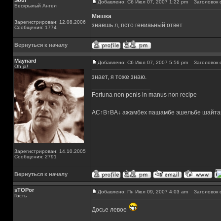
Soul
Добавлено: Сб Июл 07, 2007 1:22 pm
Заголовок 
Бескрылый Ангел
Мишка
Зарегистрирован: 12.08.2006
знаешь л, псто гениаьный ответ
Сообщения: 1774
Вернуться к началу
Maynard
Добавлено: Сб Июл 07, 2007 5:56 pm
Заголовок 
Oh ja!
знает, я тоже знаю.
_________________
Fortuna non penis in manus non recipe
AC↑B↑BA↓ ажамбех пашамбе эшельбе шайта
Зарегистрирован: 14.10.2005
Сообщения: 2791
Вернуться к началу
sTOPor
Добавлено: Пн Июл 09, 2007 4:03 am
Заголовок 
Гость
Досье левое