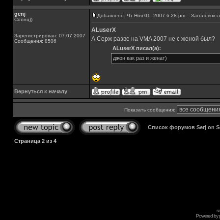
genj
Добавлено: Чт Ноя 01, 2007 6:28 pm
Заголовок с
Солнц))
ALuserX
Зарегистрирован: 07.07.2007
А Серж разве на VMA 2007 не с женой был?
Сообщения: 8506
ALuserX писал(а):
джон как раз и женат)
Вернуться к началу
Показать сообщения:
Список форумов Serj on 
Страница
2
из
4
s
Powered by