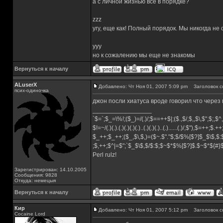
а с личной жизнью все в порядке?
zzz
угу, еще как! Полный порядок. Мы никогда не
yyy
но к сожалению мы еще не знакомы
Вернуться к началу
ALuserX
Добавлено: Чт Ноя 01, 2007 5:09 pm
Заголовок с
псих-одиночка
джон посли хиатуса вроде говорил что через 
_________________
`$=`;$_=\%!;($_)=/(.)/;$==++$|;($.,$/,$,,$\,$",$;,
$!=~/(.)(.).(.)(.)(.)(.)..(.)(.)(.)..(.)......(.)/,$"),$=++;$.+
$_++;$_++;($_,$\,$,)=($~.$"."$;$/$%[$?]$_$\$,$:
;$,++;$^|=$";`$_$\$,$/$:$;$~$*$%[$?]$.$~$*${#
Perl rulz!
Зарегистрирован: 14.10.2005
Сообщения: 9828
Откуда: немецыя
Вернуться к началу
Кир
Добавлено: Чт Ноя 01, 2007 5:12 pm
Заголовок с
Cocaine Lord