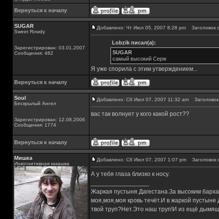
Вернуться к началу
SUGAR
Добавлено: Чт Июл 05, 2007 8:28 pm
Заголовок с
Sweet Rowdy
Lobzik писал(а):
Зарегистрирован: 03.01.2007
SUGAR
Сообщения: 482
самый высокий Серж
Я уже спорила с этим утверждением...
Вернуться к началу
Soul
Добавлено: Сб Июл 07, 2007 11:32 am
Заголовок 
Бескрылый Ангел
вас так волнует у кого какой рост??
Зарегистрирован: 12.08.2006
Сообщения: 1774
Вернуться к началу
Мишка
Добавлено: Сб Июл 07, 2007 1:07 pm
Заголовок 
Инкогнитивная какашка
А у тебя глаза близко к носу.
_________________
Жаркая пустыня Дагестана.За высоким барха
моя,моя,моя кровь течёт.И в жаркой пустыне
твой труп?Нет.Это наш труп!И из ещё дымящ