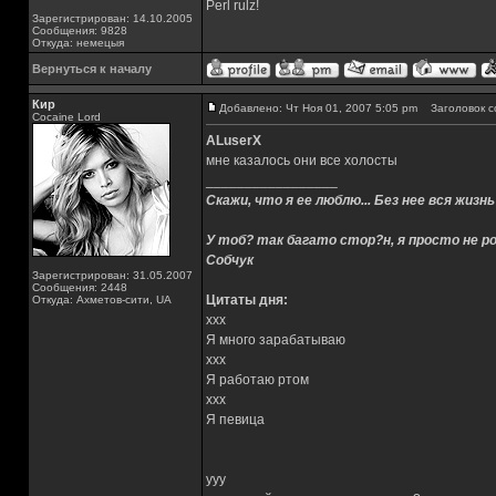
Perl rulz!
Зарегистрирован: 14.10.2005
Сообщения: 9828
Откуда: немецыя
Вернуться к началу
Кир
Добавлено: Чт Ноя 01, 2007 5:05 pm
Заголовок с
Cocaine Lord
ALuserX
мне казалось они все холосты
_________________
Скажи, что я ее люблю... Без нее вся жизнь
У тоб? так багато стор?н, я просто не ро
Собчук
Зарегистрирован: 31.05.2007
Сообщения: 2448
Цитаты дня:
Откуда: Ахметов-сити, UA
xxx
Я много зарабатываю
xxx
Я работаю ртом
xxx
Я певица
yyy