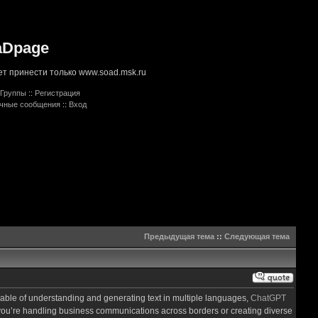
aDpage
т принести только www.soad.msk.ru
Группы
::
Регистрация
ичные сообщения
::
Вход
Предыдущая тема
::
Следующая тема
pable of understanding and generating text in multiple languages,
ChatGPT
r you’re handling business communications across borders or creating diverse