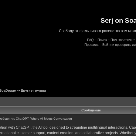
Serj on So
Свободу от фальшивого равенства вам може
FAQ
::
Поиск
::
Пользователи
::
Профиль
::
Войти и проверить л
 SoaDpage
->
Другие группы
Сообщение
общения: ChatGPT: Where AI Meets Conversation
on with ChatGPT, the AI tool designed to streamline multilingual interactions. Ca
nternational customer support, content creation, and collaborative projects. Whethe