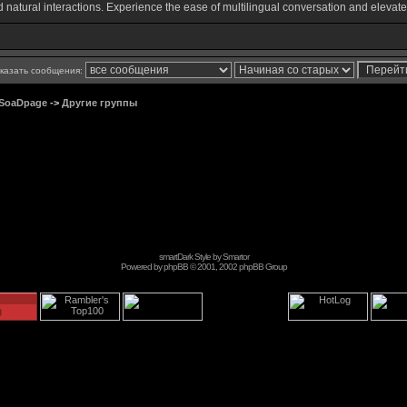
natural interactions. Experience the ease of multilingual conversation and elevat
казать сообщения:
 SoaDpage
->
Другие группы
smartDark Style by
Smartor
Powered by
phpBB
© 2001, 2002 phpBB Group