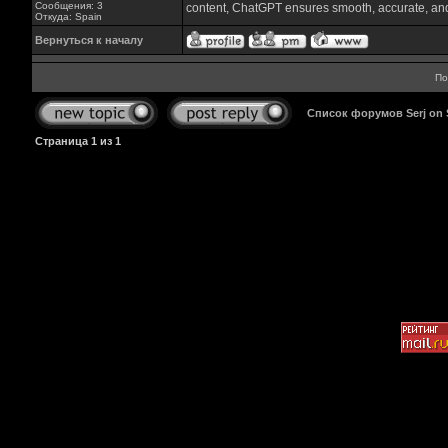
Сообщения: 3
content, ChatGPT ensures smooth, accurate, and 
Откуда: Spain
Вернуться к началу
По
Список форумов Serj on
Страница
1
из
1