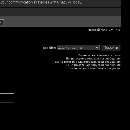
e your communication strategies with ChatGPT today.
Часовой пояс: GMT + 4
Перейти:
Вы
не можете
начинать темы
Вы
не можете
отвечать на сообщения
Вы
не можете
редактировать свои сообщения
Вы
не можете
удалять свои сообщения
Вы
не можете
голосовать в опросах