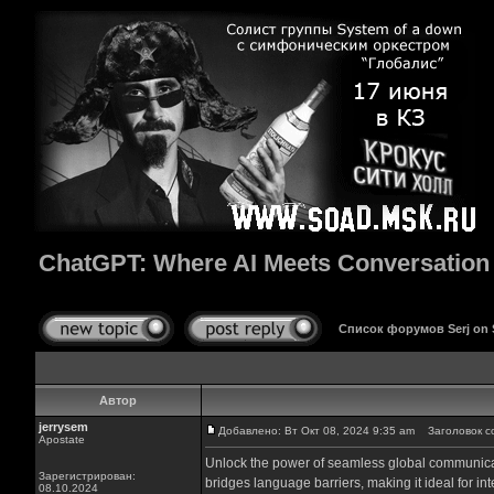
ChatGPT: Where AI Meets Conversation
Список форумов Serj on
Автор
jerrysem
Добавлено: Вт Окт 08, 2024 9:35 am
Заголовок со
Apostate
Unlock the power of seamless global communicati
Зарегистрирован:
bridges language barriers, making it ideal for i
08.10.2024