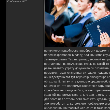
Сообщения: 847
появляется надобность приобрести документ 
перечню факторов. К слову, большинстве случ
заинтересовать. Так, например, весомой непр
поступления на обучающие курсы по какой-то
резон назвать утрату документа об окончании
практики, такая жизненная ситуация подавно н
общедоступно вот тут
https://diplomsagroups.
obrazovanii.html
купить диплом о среднем обр
Конечно же, это напрямую касается и вариаци
служебной лестнице либо для иных предназн
задачей, напрямую касательно факта отсутст
для этого нет потребности выезжать куда-ниб
это тем обстоятельством, что необходимо все
образовании
на главный web-сайт. В тоже вре