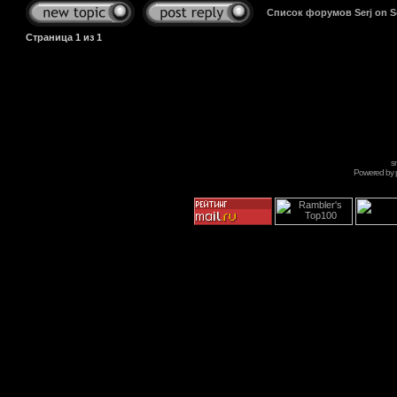
Список форумов Serj on 
Страница
1
из
1
s
Powered by