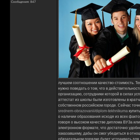
Сообщения: 847
лучшем соотношении качество-стоимость. Те
нужно поведать о том, что в действительнос
организацию, сотрудники которой в силах ус
аттестат из школы были изготовлены в кратч
собственном российском городе. Сейчас точн
srednem-obrazovanii/diplom-tekhnikuma
купить
о наличии образования исходя из всех факт
говоря о высоком качестве диплома ВУЗа или
электронном формате, что достаточно удобно
заказавшему, дабы он смог убедиться в отно
обязательном порядке будет устраивать для