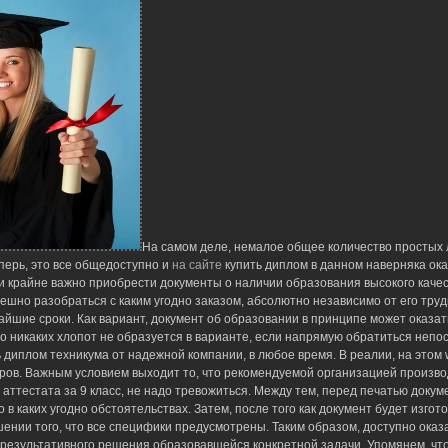
На самом деле, немалое общее количество простых л
перь, это все общедоступно и
на сайте
купить диплом в данном наверняка ок
ти крайне важно приобрести документы о наличии образования высокого кач
пешно разобраться с каким угодно заказом, абсолютно независимо от его тру
айшие сроки. Как вариант, документ об образовании в принципе может оказ
о никаких хлопот не образуется в варианте, если напрямую обратиться непо
 диплом техникума от надежной компании, в любое время. В реалии, на этом
оров. Важным условием выходит то, что рекомендуемой организацией произво
 аттестата за 9 класс, не надо тревожиться. Между тем, перед печатью доку
 в каких угодно обстоятельствах. Затем, после того как документ будет изго
шении того, что все специфики предусмотрены. Таким образом, доступно ока
 результативного решения образовавшейся конкретной задачи. Упомянем, чт