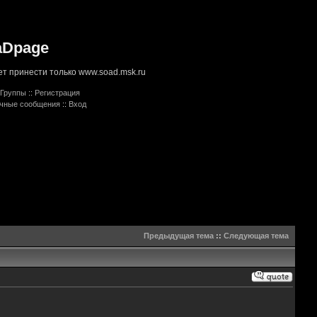
aDpage
т принести только www.soad.msk.ru
Группы
::
Регистрация
ичные сообщения
::
Вход
Предыдущая тема
::
Следующая тема