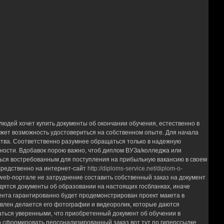
юдей хочет купить документы об окончании обучения, естественно в
ажет возможность удостовериться на собственном опыте. Для начала
ества. Соответственно разумнее обращаться только в надежную
дности. Вдобавок порою важно, чтоб диплом ВУЗа/колледжа или
аться востребованным для поступления на прибыльную вакансию в своем
средственно на интернет-сайт
http://diploms-service.net/diplom-o-
 web-портале не затруднение составить собственный заказ на документ
дятся документы об образовании на настоящих госбланках, иначе
мента гарантированно будет продемонстрирован проект макета в
товлен делается его фотографии и видеоролик, которые даются
заться уверенными, что приобретенный документ об обучении в
о сформировать персонализированный заказ вот тут по гиперссылке