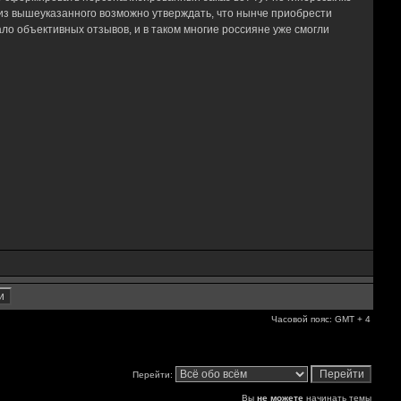
из вышеуказанного возможно утверждать, что нынче приобрести
ло объективных отзывов, и в таком многие россияне уже смогли
Часовой пояс: GMT + 4
Перейти:
Вы
не можете
начинать темы