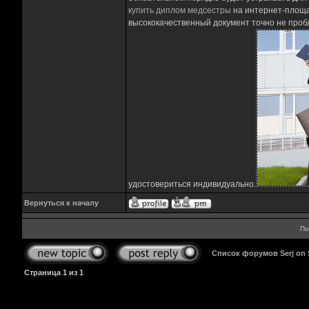
купить диплом медсестры
на интернет-площа
высококачественный документ точно не пробл
удостовериться индивидуально.
Вернуться к началу
По
Список форумов Serj on
Страница
1
из
1