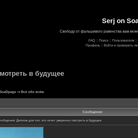
Serj on So
Свободу от фальшивого равенства вам може
FAQ
::
Поиск
::
Пользователи
::
Профиль
::
Войти и проверить л
смотреть в будущее
 SoaDpage
->
Всё обо всём
Сообщение
общения: Диплом для тех, кто хочет уверенно смотреть в будущее