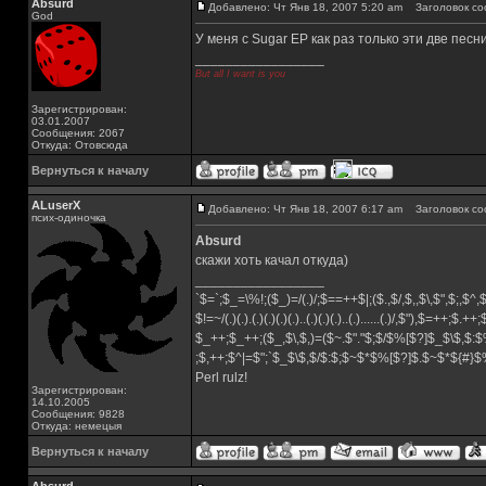
Absurd
Добавлено: Чт Янв 18, 2007 5:20 am
Заголовок со
God
У меня с Sugar EP как раз только эти две песн
_________________
But all I want is you
Зарегистрирован:
03.01.2007
Сообщения: 2067
Откуда: Отовсюда
Вернуться к началу
ALuserX
Добавлено: Чт Янв 18, 2007 6:17 am
Заголовок со
псих-одиночка
Absurd
скажи хоть качал откуда)
_________________
`$=`;$_=\%!;($_)=/(.)/;$==++$|;($.,$/,$,,$\,$",$;,$^
$!=~/(.)(.).(.)(.)(.)(.)..(.)(.)(.)..(.)......(.)/,$"),$=++;$.++
$_++;$_++;($_,$\,$,)=($~.$"."$;$/$%[$?]$_$\$,$:$
;$,++;$^|=$";`$_$\$,$/$:$;$~$*$%[$?]$.$~$*${#}
Perl rulz!
Зарегистрирован:
14.10.2005
Сообщения: 9828
Откуда: немецыя
Вернуться к началу