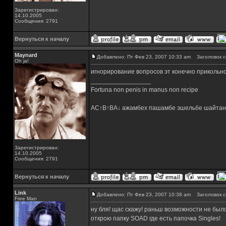
Зарегистрирован:
14.10.2005
Сообщения: 2791
Вернуться к началу
Maynard
Добавлено: Пт Фев 23, 2007 10:33 am
Заголовок с
Oh ja!
игнорирование вопросов эт конечно прикольно
_________________
Fortuna non penis in manus non recipe
AC↑B↑BA↓ ажамбех пашамбе эшельбе шайтан
Зарегистрирован:
14.10.2005
Сообщения: 2791
Вернуться к началу
Link
Добавлено: Пт Фев 23, 2007 10:38 am
Заголовок с
Free Man
ну бля! щас скажу! раньш возможности не было,
открою папку SOAD где есть папочка Singles!