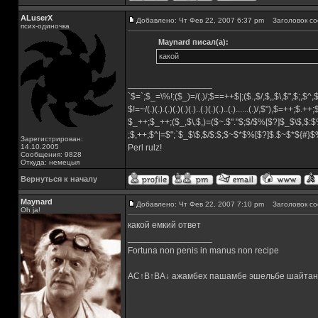
ALuserX
Добавлено: Чт Фев 22, 2007 6:37 pm
Заголовок со
псих-одиночка
Maynard писал(а):
какой
_________________
`$=`;$_=\%!;($_)=/(.)/;$==++$|;($.,$/,$,,$\,$",$;,$^
$!=~/(.)(.).(.)(.)(.)(.)..(.)(.)(.)..(.)......(.)/,$"),$=++;$.++
$_++;$_++;($_,$\,$,)=($~.$"."$;$/$%[$?]$_$\$,$:$
;$,++;$^|=$";`$_$\$,$/$:$;$~$*$%[$?]$.$~$*${#}
Зарегистрирован:
14.10.2005
Perl rulz!
Сообщения: 9828
Откуда: немецыя
Вернуться к началу
Maynard
Добавлено: Чт Фев 22, 2007 7:10 pm
Заголовок со
Oh ja!
какой емкий ответ
_________________
Fortuna non penis in manus non recipe
AC↑B↑BA↓ ажамбех пашамбе эшельбе шайтан