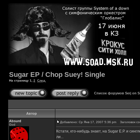
Sugar EP / Chop Suey! Single
На страницу
1
,
2
След.
Список форумов Serj on 
Автор
Absurd
Добавлено: Ср Янв 17, 2007 5:36 pm
Заголовок со
God
Кстати, кто-нибудь знает, на Sugar E.P. и син
ли...