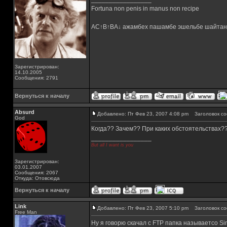
Fortuna non penis in manus non recipe
AC↑B↑BA↓ ажамбех пашамбе эшельбе шайтан
Зарегистрирован:
14.10.2005
Сообщения: 2791
Вернуться к началу
Absurd
Добавлено: Пт Фев 23, 2007 4:08 pm
Заголовок со
God
Когда?? Зачем?? При каких обстоятельствах?
_________________
But all I want is you
Зарегистрирован:
03.01.2007
Сообщения: 2067
Откуда: Отовсюда
Вернуться к началу
Link
Добавлено: Пт Фев 23, 2007 5:10 pm
Заголовок со
Free Man
Ну я говорю скачал с FTP папка называетсо Singl