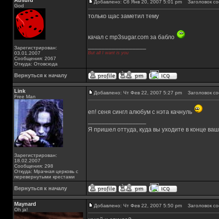
Absurd
Добавлено: Сб Янв 20, 2007 5:01 pm
Заголовок со
God
только щас заметил тему
качал с mp3sugar.com за бабло
_________________
Зарегистрирован:
03.01.2007
But all I want is you
Сообщения: 2067
Откуда: Отовсюда
Вернуться к началу
Link
Добавлено: Чт Фев 22, 2007 5:27 pm
Заголовок со
Free Man
еп! сеня сингл алюбум с нэта качнуль
_________________
Я пришел оттуда, куда вы уходите в конце ва
Зарегистрирован:
18.02.2007
Сообщения: 298
Откуда: Мрачная церковь с
перевернутыми крестами
Вернуться к началу
Maynard
Добавлено: Чт Фев 22, 2007 5:50 pm
Заголовок со
Oh ja!