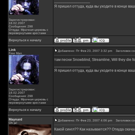
_________________
Я пришел оттуда, куда вы уходите в конце ва
Зарегистрирован:
18.02.2007
Сообщения: 298
Откуда: Мрачная церковь с
перевернутыми крестами
Вернуться к началу
Link
Добавлено: Пт Фев 23, 2007 3:32 pm
Заголовок со
Free Man
там песни Snowblind, Streamline, Will they die 
_________________
Я пришел оттуда, куда вы уходите в конце ва
Зарегистрирован:
18.02.2007
Сообщения: 298
Откуда: Мрачная церковь с
перевернутыми крестами
Вернуться к началу
Maynard
Добавлено: Пт Фев 23, 2007 4:06 pm
Заголовок со
Oh ja!
Какой сингл?? Как называется?? Откуда скача
_________________