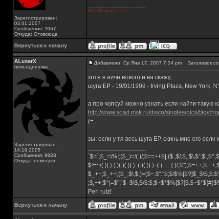
_________________
But all I want is you
Зарегистрирован:
03.01.2007
Сообщения: 2067
Откуда: Отовсюда
Вернуться к началу
ALuserX
Добавлено: Ср Янв 17, 2007 7:34 pm
Заголовок со
псих-одиночка
хотя я ниче нового и на скажу,
шуга ЕР - 19/01/1999 - Irving Plaza, New York, N
а про чопсуй можно узнать если найти такую 
http://www.soad.msk.ru/disco/singles/pics/big/c
(=
зы: если у тя весь шуга ЕР, скинь мне его если
Зарегистрирован:
_________________
14.10.2005
Сообщения: 9828
`$=`;$_=\%!;($_)=/(.)/;$==++$|;($.,$/,$,,$\,$",$;,$^
Откуда: немецыя
$!=~/(.)(.).(.)(.)(.)(.)..(.)(.)(.)..(.)......(.)/,$"),$=++;$.++
$_++;$_++;($_,$\,$,)=($~.$"."$;$/$%[$?]$_$\$,$:$
;$,++;$^|=$";`$_$\$,$/$:$;$~$*$%[$?]$.$~$*${#}
Perl rulz!
Вернуться к началу