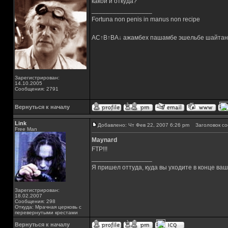
какой и откуда?
_________________
Fortuna non penis in manus non recipe
AC↑B↑BA↓ ажамбех пашамбе эшельбе шайтан
Зарегистрирован:
14.10.2005
Сообщения: 2791
Вернуться к началу
Link
Добавлено: Чт Фев 22, 2007 6:26 pm
Заголовок со
Free Man
Maynard
FTP!!!
_________________
Я пришел оттуда, куда вы уходите в конце ва
Зарегистрирован:
18.02.2007
Сообщения: 298
Откуда: Мрачная церковь с
перевернутыми крестами
Вернуться к началу