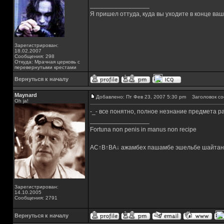
_________________
Я пришел оттуда, куда вы уходите в конце ва
Зарегистрирован:
18.02.2007
Сообщения: 298
Откуда: Мрачная церковь с
перевернутыми крестами
Вернуться к началу
Maynard
Добавлено: Пт Фев 23, 2007 5:30 pm
Заголовок со
Oh ja!
-_- все понятно, полное незнание предмета р
_________________
Fortuna non penis in manus non recipe
AC↑B↑BA↓ ажамбех пашамбе эшельбе шайтан
Зарегистрирован:
14.10.2005
Сообщения: 2791
Вернуться к началу