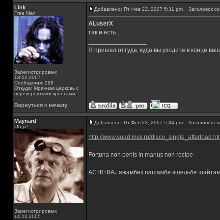
Link
Добавлено: Пт Фев 23, 2007 5:31 pm
Заголовок со
Free Man
АLuserX
так и есть....
_________________
Я пришел оттуда, куда вы уходите в конце ва
Зарегистрирован:
18.02.2007
Сообщения: 298
Откуда: Мрачная церковь с
перевернутыми крестами
Вернуться к началу
Maynard
Добавлено: Пт Фев 23, 2007 5:34 pm
Заголовок со
Oh ja!
http://www.soad.msk.ru/disco_single_afterload.ht
_________________
Fortuna non penis in manus non recipe
AC↑B↑BA↓ ажамбех пашамбе эшельбе шайтан
Зарегистрирован:
14.10.2005