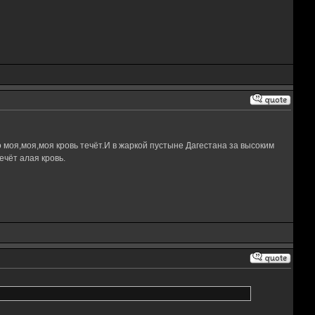
 моя,моя,моя кровь течёт.И в жаркой пустыне Дагестана за высоким
чёт алая кровь.