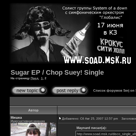
Sugar EP / Chop Suey! Single
На страницу
Пред.
1
,
2
Список форумов Serj on
Автор
Мишка
Добавлено: Сб Авг 25, 2007 12:57 pm
Заголовок
Инкогнитивная какашка
Maynard писал(а):
http://www.soad.msk.ru/disco_single_aft