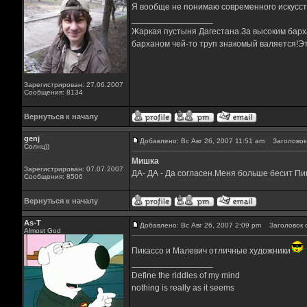
Я вообще не понимаю современного искусств
_________________
Жаркая пустыня Дагестана.За высоким барха
барханом чей-то труп знакомый валяется!Эт
Зарегистрирован: 27.06.2007
Сообщения: 8134
Вернуться к началу
genj
Добавлено: Вс Авг 26, 2007 11:51 am
Заголовок 
Солнц))
Мишка
Зарегистрирован: 07.07.2007
ДА- ДА - Да согласен.Меня больше бесит Пик
Сообщения: 8506
Вернуться к началу
As-T
Добавлено: Вс Авг 26, 2007 2:09 pm
Заголовок 
Almost God
Пикассо и Малевич отличные художники
_________________
Define the riddles of my mind
nothing is really as it seems