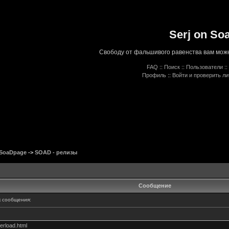
Serj on So
Свободу от фальшивого равенства вам може
FAQ
::
Поиск
::
Пользователи
::
Профиль
::
Войти и проверить л
 SoaDpage
->
SOAD - релизы
Сообщение
 сообщения:
erload.html