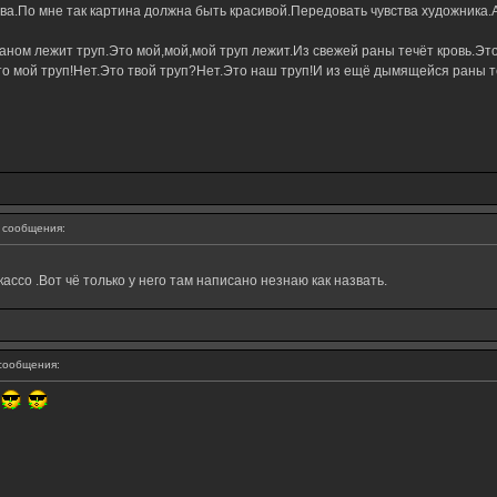
а.По мне так картина должна быть красивой.Передовать чувства художника.А 
ном лежит труп.Это мой,мой,мой труп лежит.Из свежей раны течёт кровь.Это
о мой труп!Нет.Это твой труп?Нет.Это наш труп!И из ещё дымящейся раны те
сообщения:
ассо .Вот чё только у него там написано незнаю как назвать.
сообщения: