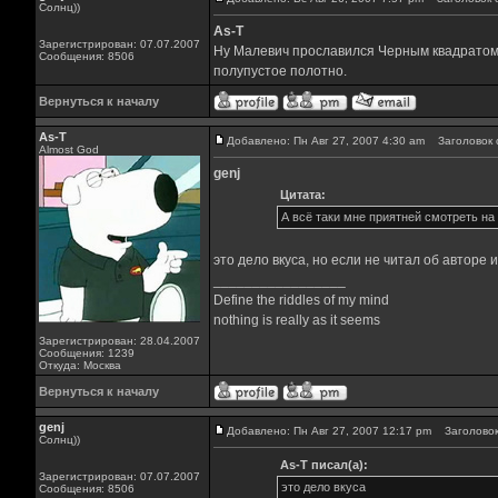
Солнц))
As-T
Зарегистрирован: 07.07.2007
Ну Малевич прославился Черным квадратом ли
Сообщения: 8506
полупустое полотно.
Вернуться к началу
As-T
Добавлено: Пн Авг 27, 2007 4:30 am
Заголовок 
Almost God
genj
Цитата:
А всё таки мне приятней смотреть на пр
это дело вкуса, но если не читал об авторе и
_________________
Define the riddles of my mind
nothing is really as it seems
Зарегистрирован: 28.04.2007
Сообщения: 1239
Откуда: Москва
Вернуться к началу
genj
Добавлено: Пн Авг 27, 2007 12:17 pm
Заголовок
Солнц))
As-T писал(а):
Зарегистрирован: 07.07.2007
это дело вкуса
Сообщения: 8506