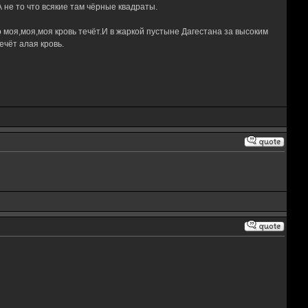
не то что всякие там чёрные квадраты.
 моя,моя,моя кровь течёт.И в жаркой пустыне Дагестана за высоким
чёт алая кровь.