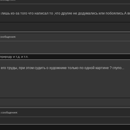
шь из-за того что написал то ,что другие не додумались или побоялись.А всё 
сообщения:
ироду и т.д. и т.п.
 его труды, при этом судить о художнике только по одной картине ? глупо...
 сообщения: