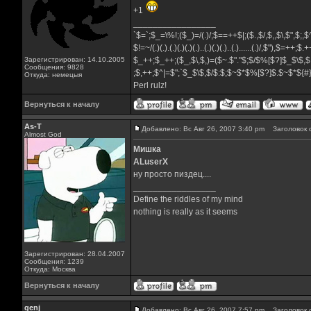
+1
_________________
`$=`;$_=\%!;($_)=/(.)/;$==++$|;($.,$/,$,,$\,$",$;
$!=~/(.)(.).(.)(.)(.)(.)..(.)(.)(.)..(.)......(.)/,$"),$=++;$
Зарегистрирован: 14.10.2005
$_++;$_++;($_,$\,$,)=($~.$"."$;$/$%[$?]$_$\$,$
Сообщения: 9828
;$,++;$^|=$";`$_$\$,$/$:$;$~$*$%[$?]$.$~$*${
Откуда: немецыя
Perl rulz!
Вернуться к началу
As-T
Добавлено: Вс Авг 26, 2007 3:40 pm
Заголовок 
Almost God
Мишка
ALuserX
ну просто пиздец....
_________________
Define the riddles of my mind
nothing is really as it seems
Зарегистрирован: 28.04.2007
Сообщения: 1239
Откуда: Москва
Вернуться к началу
genj
Добавлено: Вс Авг 26, 2007 7:57 pm
Заголовок 