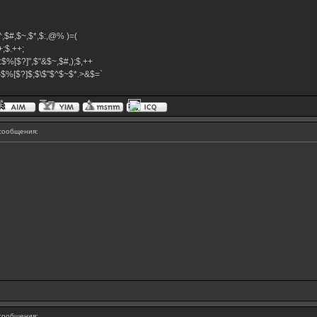
,$^,$#,$~,$*,$:,@% )=(
.++;$.++;
:$%[$?]",$"&$~,$#,);$,++
#}$%[$?]$;$\$"$^$~$*.>&$=`
сообщения:
сообщения: