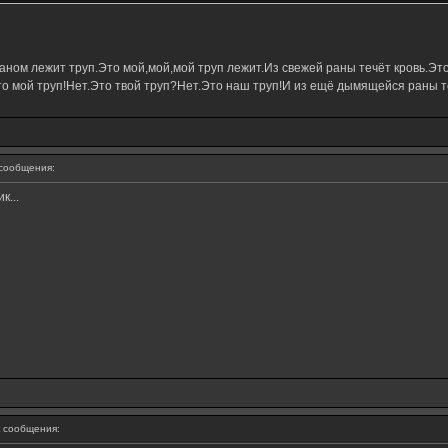
ном лежит труп.Это мой,мой,мой труп лежит.Из свежей раны течёт кровь.Это
о мой труп!Нет.Это твой труп?Нет.Это наш труп!И из ещё дымящейся раны те
сообщения:
...
 сообщения: