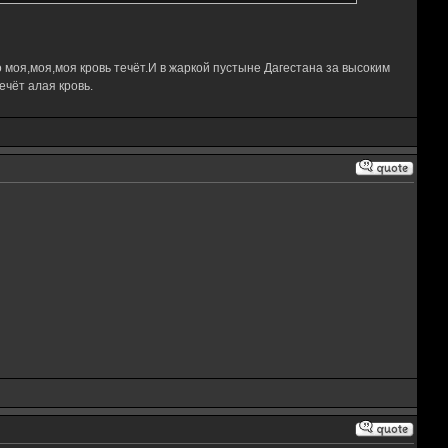
 моя,моя,моя кровь течёт.И в жаркой пустыне Дагестана за высоким
чёт алая кровь.