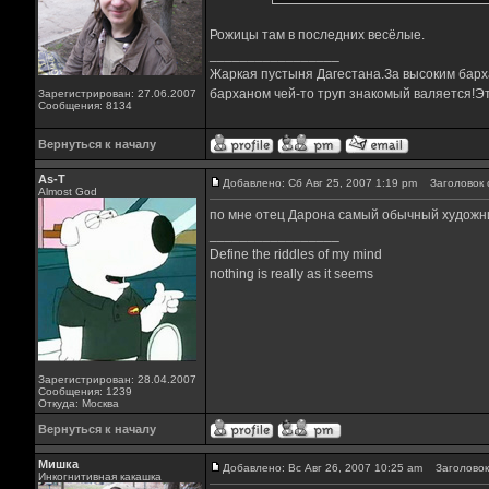
Рожицы там в последних весёлые.
_________________
Жаркая пустыня Дагестана.За высоким барха
барханом чей-то труп знакомый валяется!Эт
Зарегистрирован: 27.06.2007
Сообщения: 8134
Вернуться к началу
As-T
Добавлено: Сб Авг 25, 2007 1:19 pm
Заголовок 
Almost God
по мне отец Дарона самый обычный художник
_________________
Define the riddles of my mind
nothing is really as it seems
Зарегистрирован: 28.04.2007
Сообщения: 1239
Откуда: Москва
Вернуться к началу
Мишка
Добавлено: Вс Авг 26, 2007 10:25 am
Заголовок
Инкогнитивная какашка