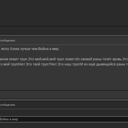
сообщения:
о жопу Хэнка лучше чем Война и мир.
ном лежит труп.Это мой,мой,мой труп лежит.Из свежей раны течёт кровь.Это
о мой труп!Нет.Это твой труп?Нет.Это наш труп!И из ещё дымящейся раны те
сообщения:
Война и мир.