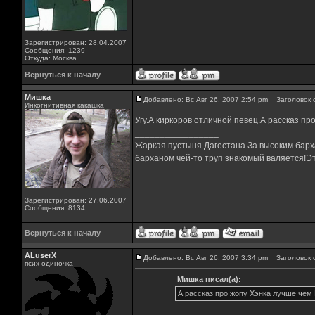
Зарегистрирован: 28.04.2007
Сообщения: 1239
Откуда: Москва
Вернуться к началу
Мишка
Добавлено: Вс Авг 26, 2007 2:54 pm
Заголовок 
Инкогнитивная какашка
Угу.А киркоров отличной певец.А рассказ пр
_________________
Жаркая пустыня Дагестана.За высоким барха
барханом чей-то труп знакомый валяется!Эт
Зарегистрирован: 27.06.2007
Сообщения: 8134
Вернуться к началу
ALuserX
Добавлено: Вс Авг 26, 2007 3:34 pm
Заголовок 
псих-одиночка
Мишка писал(а):
А рассказ про жопу Хэнка лучше чем 