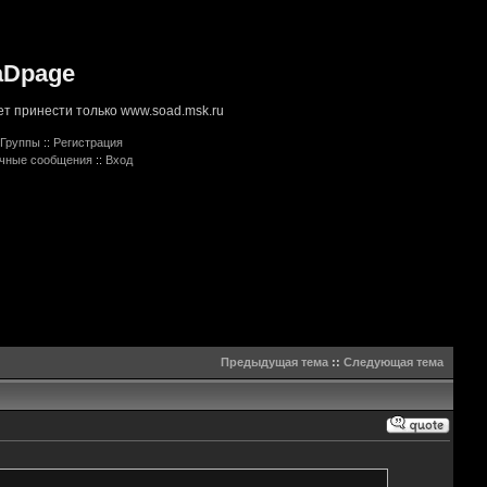
aDpage
т принести только www.soad.msk.ru
Группы
::
Регистрация
ичные сообщения
::
Вход
Предыдущая тема
::
Следующая тема