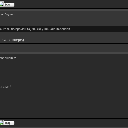
сообщения:
нголы во время ига, мы же у них сиё переняли
зночало вперёд
сообщения:
анама!