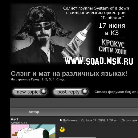
Слэнг и мат на различных языках!
На страницу
Пред.
1
,
2
,
3
,
4
След.
Список форумов Serj on
Автор
As-T
Добавлено: Ср Ноя 07, 2007 1:50 am
Заголовок 
Almost God
_________________