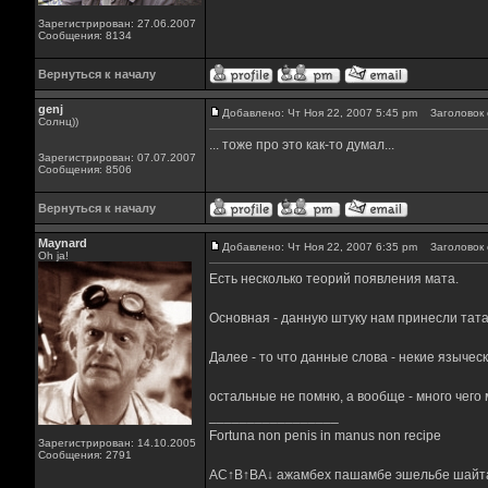
Зарегистрирован: 27.06.2007
Сообщения: 8134
Вернуться к началу
genj
Добавлено: Чт Ноя 22, 2007 5:45 pm
Заголовок 
Солнц))
... тоже про это как-то думал...
Зарегистрирован: 07.07.2007
Сообщения: 8506
Вернуться к началу
Maynard
Добавлено: Чт Ноя 22, 2007 6:35 pm
Заголовок 
Oh ja!
Есть несколько теорий появления мата.
Основная - данную штуку нам принесли тата
Далее - то что данные слова - некие языче
остальные не помню, а вообще - много чего
_________________
Fortuna non penis in manus non recipe
Зарегистрирован: 14.10.2005
Сообщения: 2791
AC↑B↑BA↓ ажамбех пашамбе эшельбе шайт