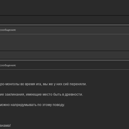
сообщения:
сообщения:
ро-монголы во время ига, мы же у них сиё переняли.
ские заклинания, имеющие место быть в древности.
 можно напридумывать по этому поводу.
анама!