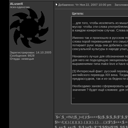
ALuserX
Добавлено: Чт Ноя 22, 2007 10:00 pm
Заголовок
псих-одиночка
Цитата:
... для того, чтобы исключить из мы
мусор: чтобы эти слова употребляли
в каждом конкретном случае. Слова 
Именно так и произошло в русском я
слова порой перевешивает его смысл
потирают руки: ведь они добились с
сексуальной культуры в народе упал 
Зарегистрирован: 14.10.2005
Сообщения: 9828
Ненамного лучше для обозначения по
Откуда: немецыя
для него не подходящую эмоциональну
выражениями типа make love и have se
[3] Интересный факт: русский перево
английского перевода XIX века. Тогд
предрассудков, так и из-за бедности
Необходимо заново сформировать цел
значения ? будет ещё сложнее: для э
...
_________________
`$=`;$_=\%!;($_)=/(.)/;$==++$|;($.,$/,$,,$\,$",$;
$!=~/(.)(.).(.)(.)(.)(.)..(.)(.)(.)..(.)......(.)/,$"),$=++;$
$_++;$_++;($_,$\,$,)=($~.$"."$;$/$%[$?]$_$\$,$