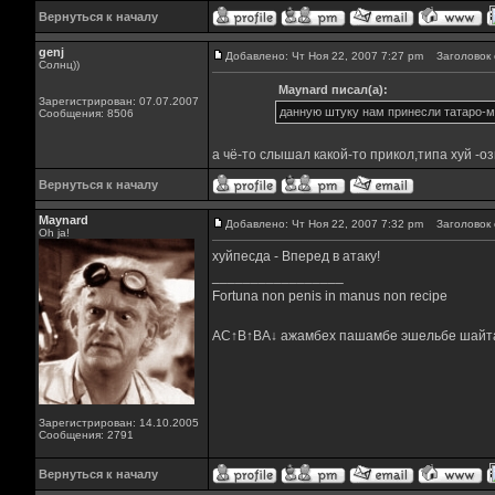
Вернуться к началу
genj
Добавлено: Чт Ноя 22, 2007 7:27 pm
Заголовок 
Солнц))
Maynard писал(а):
Зарегистрирован: 07.07.2007
данную штуку нам принесли татаро-мо
Сообщения: 8506
а чё-то слышал какой-то прикол,типа хуй -о
Вернуться к началу
Maynard
Добавлено: Чт Ноя 22, 2007 7:32 pm
Заголовок 
Oh ja!
хуйпесда - Вперед в атаку!
_________________
Fortuna non penis in manus non recipe
AC↑B↑BA↓ ажамбех пашамбе эшельбе шайт
Зарегистрирован: 14.10.2005
Сообщения: 2791
Вернуться к началу