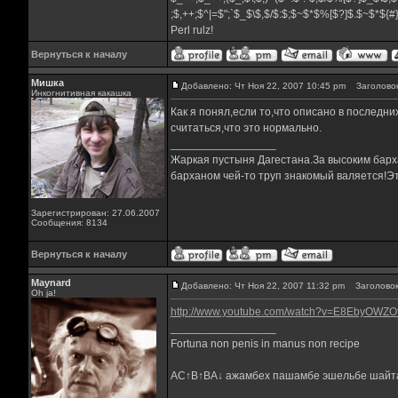
;$,++;$^|=$";`$_$\$,$/$:$;$~$*$%[$?]$.$~$*${
Perl rulz!
Вернуться к началу
Мишка
Добавлено: Чт Ноя 22, 2007 10:45 pm
Заголовок
Инкогнитивная какашка
Как я понял,если то,что описано в последни
считаться,что это нормально.
_________________
Жаркая пустыня Дагестана.За высоким барха
барханом чей-то труп знакомый валяется!Эт
Зарегистрирован: 27.06.2007
Сообщения: 8134
Вернуться к началу
Maynard
Добавлено: Чт Ноя 22, 2007 11:32 pm
Заголовок
Oh ja!
http://www.youtube.com/watch?v=E8EbyOWZOf
_________________
Fortuna non penis in manus non recipe
AC↑B↑BA↓ ажамбех пашамбе эшельбе шайт