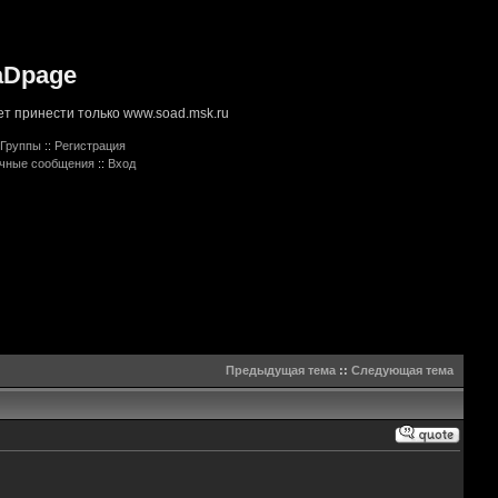
aDpage
т принести только www.soad.msk.ru
Группы
::
Регистрация
ичные сообщения
::
Вход
Предыдущая тема
::
Следующая тема