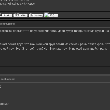
#}$%[$?]$;$\$"$^$~$*.>&$=`
 сообщения:
х строках прокатит,то на уроках биологии дети будут говорить"когда мужчинн
ном лежит труп.Это мой,мой,мой труп лежит.Из свежей раны течёт кровь.Это
о мой труп!Нет.Это твой труп?Нет.Это наш труп!И из ещё дымящейся раны те
 сообщения:
I
анама!