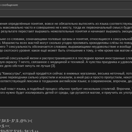
 сообщения:
шления определённые понятия, вовсе не обязательно вытеснять из языка соответствую
сь максимально часто и совершенно не к месту, тогда их первоначальный смысл буде
в результате перестают выражать нежелательные понятия и начинают выражать эмоции
зыке со словами, означающими половые органы и понятия, относящиеся к сексуальной
. Моралисты всех мастей могут сколько угодно проливать крокодиловы слёзы по пово
воего ? сексуальность обозначается словами, выражающими неудовольствие и вообще о
до скотского уровня: какое ещё может быть отношение к тому, о чём кроме как матом 
нятий сексуальной жизни и распространившиеся в последнее время иностранные сло
ю окраску ? нечто, связанное с медициной и техникой. А чувства праздника и удовольс
x дело обстоит ничуть не лучше [3].
д "Камасутры", который продаётся сейчас в книжных магазинах, весьма неточный, потом
ашние переводчики сильно упростили и исказили, а иной раз и просто пропустили, нек
 соответствующей лексики в тогдашнем английском языке; в современном, впрочем, де
ый пласт языка, а подобный процесс обычно требует нескольких столетий. Впрочем, 
того нужно будет изолировать детей от среды, где ругаются матом, и приучить их упот
,$^,$#,$~,$*,$:,@% )=(
.++;$.++;
:$%[$?]",$"&$~,$#,);$,++