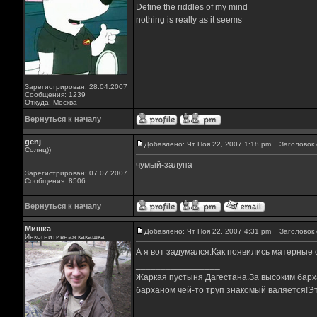
Define the riddles of my mind
nothing is really as it seems
Зарегистрирован: 28.04.2007
Сообщения: 1239
Откуда: Москва
Вернуться к началу
genj
Добавлено: Чт Ноя 22, 2007 1:18 pm
Заголовок 
Солнц))
чумый-залупа
Зарегистрирован: 07.07.2007
Сообщения: 8506
Вернуться к началу
Мишка
Добавлено: Чт Ноя 22, 2007 4:31 pm
Заголовок 
Инкогнитивная какашка
А я вот задумался.Как появились матерные 
_________________
Жаркая пустыня Дагестана.За высоким барха
барханом чей-то труп знакомый валяется!Эт