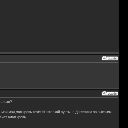
нельзя?
 моя,моя,моя кровь течёт.И в жаркой пустыне Дагестана за высоким
чёт алая кровь.