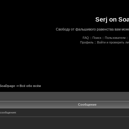
Serj on So
Свободу от фальшивого равенства вам може
FAQ
::
Поиск
::
Пользователи
::
Профиль
::
Войти и проверить л
 SoaDpage
->
Всё обо всём
Сообщение
сообщения: