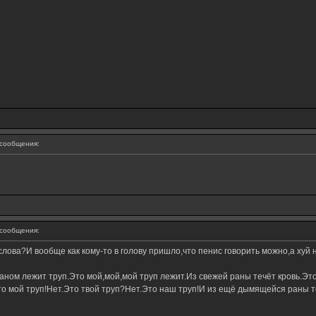
сообщения:
сообщения:
слова?И вообще как кому-то в голову пришло,что пенис говорить можно,а хуй 
ном лежит труп.Это мой,мой,мой труп лежит.Из свежей раны течёт кровь.Это
о мой труп!Нет.Это твой труп?Нет.Это наш труп!И из ещё дымящейся раны те