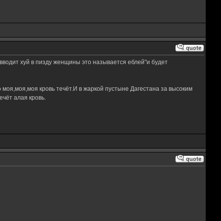
а вводит хуй в пизду женщины это называется еблей"и будет
 моя,моя,моя кровь течёт.И в жаркой пустыне Дагестана за высоким
чёт алая кровь.