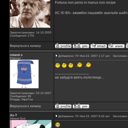
Fortuna non penis in manus non recipe
AC↑B↑BA↓ ажамбех пашамбе эшельбе шайт
Зарегистрирован: 14.10.2005
Сообщения: 2791
Вернуться к началу
roland-s
Добавлено: Пт Ноя 23, 2007 1:17 am
Заголовок 
Prisoner
_________________
не забудте взять полотенце...
Зарегистрирован: 03.10.2007
Сообщения: 99
Откуда: Укра?на
Вернуться к началу
As-T
Добавлено: Пт Ноя 23, 2007 6:42 am
Заголовок 
Almost God