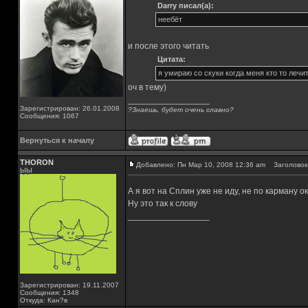
Darry писал(а):
неебёт
и после этого читать
Цитата:
я умираю со скуки когда меня кто то лечи
оч в тему)
_________________
Зарегистрирован: 26.01.2008
?Знаешь, будет очень славно?
Сообщения: 1067
Вернуться к началу
THORON
Добавлено: Пн Мар 10, 2008 12:36 am
Заголовок 
ЫЫ
А я вот на Сплин уже не иду, не по карману ок
Ну это так к слову
_________________
Зарегистрирован: 19.11.2007
Сообщения: 1348
Откуда: Кан?в