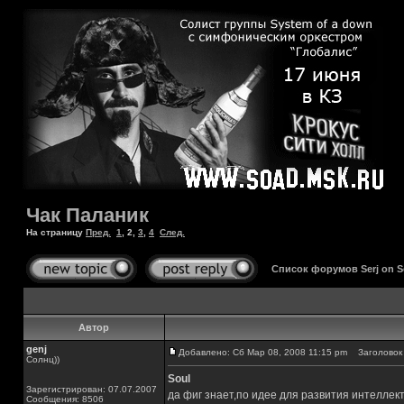
Чак Паланик
На страницу
Пред.
1
,
2
,
3
,
4
След.
Список форумов Serj on 
Автор
genj
Добавлено: Сб Мар 08, 2008 11:15 pm
Заголовок 
Солнц))
Soul
Зарегистрирован: 07.07.2007
да фиг знает,по идее для развития интеллек
Сообщения: 8506