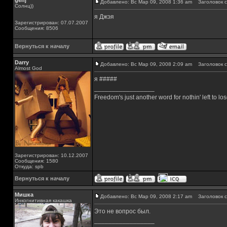
genj
Добавлено: Вс Мар 09, 2008 1:36 am
Заголовок с
Солнц))
я Джэя
Зарегистрирован: 07.07.2007
Сообщения: 8506
Вернуться к началу
Darry
Добавлено: Вс Мар 09, 2008 2:09 am
Заголовок с
Almost God
я #####
_________________
Freedom's just another word for nothin' left to los
Зарегистрирован: 10.12.2007
Сообщения: 1580
Откуда: spb
Вернуться к началу
Мишка
Добавлено: Вс Мар 09, 2008 2:17 am
Заголовок с
Инкогнитивная какашка
Это не вопрос был.
_________________