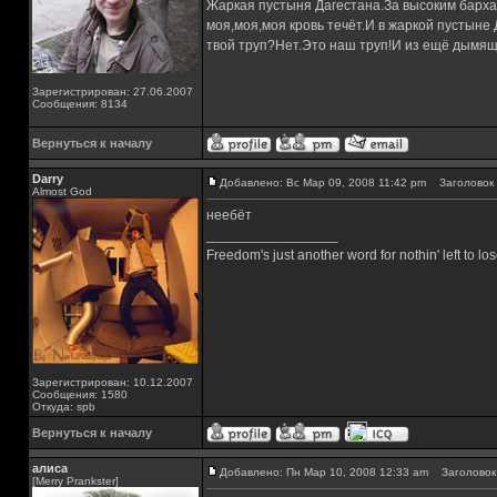
Жаркая пустыня Дагестана.За высоким барха
моя,моя,моя кровь течёт.И в жаркой пустыне
твой труп?Нет.Это наш труп!И из ещё дымящ
Зарегистрирован: 27.06.2007
Сообщения: 8134
Вернуться к началу
Darry
Добавлено: Вс Мар 09, 2008 11:42 pm
Заголовок 
Almost God
неебёт
_________________
Freedom's just another word for nothin' left to los
Зарегистрирован: 10.12.2007
Сообщения: 1580
Откуда: spb
Вернуться к началу
алиса
Добавлено: Пн Мар 10, 2008 12:33 am
Заголовок 
[Merry Prankster]