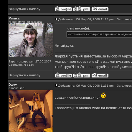
Вернуться к началу
Мишка
Добавлено: Сб Мар 08, 2008 11:28 pm
Заголовок 
Инкогнитивная какашка
genj писал(а):
и становится стыдно и стрёмено мне,ничё
Читай,сука.
_________________
Жаркая пустыня Дагестана.За высоким барха
моя,моя,моя кровь течёт.И в жаркой пустыне
Зарегистрирован: 27.06.2007
Сообщения: 8134
твой труп?Нет.Это наш труп!И из ещё дымящ
Вернуться к началу
Darry
Добавлено: Сб Мар 08, 2008 11:31 pm
Заголовок 
Almost God
сука,вникай!сука,вникай!(с)
_________________
Freedom's just another word for nothin' left to los