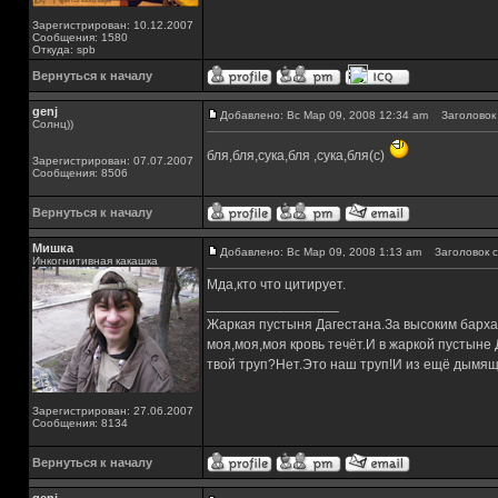
Зарегистрирован: 10.12.2007
Сообщения: 1580
Откуда: spb
Вернуться к началу
genj
Добавлено: Вс Мар 09, 2008 12:34 am
Заголовок 
Солнц))
бля,бля,сука,бля ,сука,бля(с)
Зарегистрирован: 07.07.2007
Сообщения: 8506
Вернуться к началу
Мишка
Добавлено: Вс Мар 09, 2008 1:13 am
Заголовок с
Инкогнитивная какашка
Мда,кто что цитирует.
_________________
Жаркая пустыня Дагестана.За высоким барха
моя,моя,моя кровь течёт.И в жаркой пустыне
твой труп?Нет.Это наш труп!И из ещё дымящ
Зарегистрирован: 27.06.2007
Сообщения: 8134
Вернуться к началу