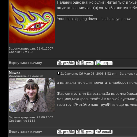
Паланик однозначно рулит! Читал "БК" и "Уце
он детали описывает))) хоть в блокнотик себе
_________________
Your halo slipping down.... to choke you now.
Зарегистрирован: 21.01.2007
Сообщения: 103
Вернуться к началу
Мишка
Добавлено: Сб Мар 08, 2008 3:52 pm
Заголовок с
Инкогнитивная какашка
а вы знали что если прочитать наоборот пол
_________________
Жаркая пустыня Дагестана.За высоким барха
моя,моя,моя кровь течёт.И в жаркой пустыне
твой труп?Нет.Это наш труп!И из ещё дымящ
Зарегистрирован: 27.06.2007
Сообщения: 8134
Вернуться к началу