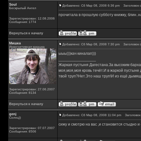
Soul
Добавлено: Сб Мар 08, 2008 6:36 pm
Заголовок с
Бескрылый Ангел
прочитала в прошлую субботу книжку, блин..н
Зарегистрирован: 12.08.2006
Сообщения: 1774
Вернуться к началу
Мишка
Добавлено: Сб Мар 08, 2008 7:30 pm
Заголовок с
Инкогнитивная какашка
ыыы)))кач киналап)))
_________________
Жаркая пустыня Дагестана.За высоким барха
моя,моя,моя кровь течёт.И в жаркой пустыне
твой труп?Нет.Это наш труп!И из ещё дымящ
Зарегистрирован: 27.06.2007
Сообщения: 8134
Вернуться к началу
genj
Добавлено: Сб Мар 08, 2008 11:04 pm
Заголовок 
Солнц))
сижу и смотрю на вас ,и становится стыдно и
Зарегистрирован: 07.07.2007
Сообщения: 8506