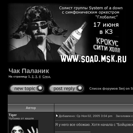
Чак Паланик
На страницу
1
,
2
,
3
,
4
След.
Список форумов Serj on 
Автор
Tiger
Добавлено: Ср Ноя 02, 2005 3:04 pm
Заголовок с
Чубакка от кашля
Я у него все обожаю. Хотя начала с "Бойцовск
_________________