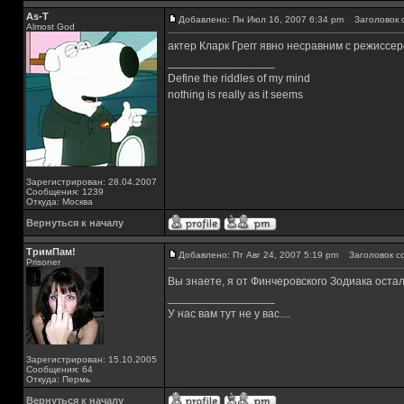
As-T
Добавлено: Пн Июл 16, 2007 6:34 pm
Заголовок 
Almost God
актер Кларк Грегг явно несравним с режиссер
_________________
Define the riddles of my mind
nothing is really as it seems
Зарегистрирован: 28.04.2007
Сообщения: 1239
Откуда: Москва
Вернуться к началу
ТримПам!
Добавлено: Пт Авг 24, 2007 5:19 pm
Заголовок с
Prisoner
Вы знаете, я от Финчеровского Зодиака остала
_________________
У нас вам тут не у вас....
Зарегистрирован: 15.10.2005
Сообщения: 64
Откуда: Пермь
Вернуться к началу