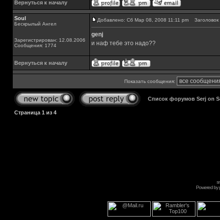
Вернуться к началу
Soul
Добавлено: Сб Мар 08, 2008 11:11 pm
Заголовок 
Бескрылый Ангел
genj
Зарегистрирован: 12.08.2006
и наф тебе это надо??
Сообщения: 1774
Вернуться к началу
Показать сообщения:
Список форумов Serj on 
Страница
1
из
4
s
Powered by