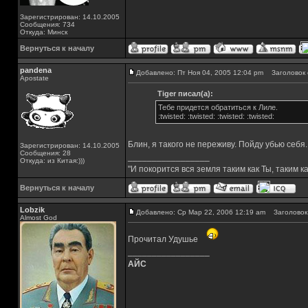
Зарегистрирован: 14.10.2005
Сообщения: 734
Откуда: Минск
Вернуться к началу
pandena
Добавлено: Пт Ноя 04, 2005 12:04 pm
Заголовок 
Apostate
Tiger писал(а):
Тебе придется обратиться к Лиле.
:twisted: :twisted: :twisted: :twisted:
Блин, я такого не переживу. Пойду убью себя.
Зарегистрирован: 14.10.2005
Сообщения: 28
_________________
Откуда: из Китая:)))
"И покорится вся земля таким как Ты, таким ка
Вернуться к началу
Lobzik
Добавлено: Ср Мар 22, 2006 12:19 am
Заголовок 
Almost God
Прочитал Удушье
_________________
АЙС