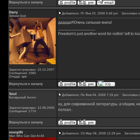
Вернуться к началу
Darry
Добавлено: Пт Янв 25, 2008 5:49 pm
Заголовок с
Almost God
дадада!!!Очень сильная книга!
_________________
Freedom's just another word for nothin' left to los
Зарегистрирован: 10.12.2007
Сообщения: 1580
Откуда: spb
Вернуться к началу
Soul
Добавлено: Пн Фев 04, 2008 7:19 pm
Заголовок с
Бескрылый Ангел
ну, для современной литературы..в общем, не 
Зарегистрирован: 12.08.2006
ползал..
Сообщения: 1774
Вернуться к началу
energ0N
Добавлено: Сб Мар 08, 2008 12:29 pm
Заголовок 
Man Who Can Get At All