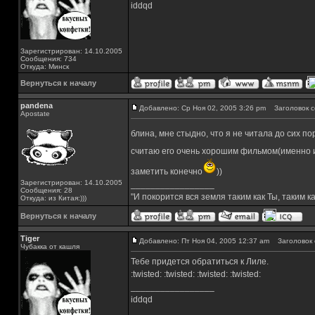
iddqd
Зарегистрирован: 14.10.2005
Сообщения: 734
Откуда: Минск
Вернуться к началу
pandena
Добавлено: Ср Ноя 02, 2005 3:26 pm
Заголовок с
Apostate
блина, мне стыдно, что я не читала до сих по
считаю его очень хорошим фильмом(именно и
заметить конечно
))
Зарегистрирован: 14.10.2005
_________________
Сообщения: 28
"И покорится вся земля таким как Ты, таким ка
Откуда: из Китая:)))
Вернуться к началу
Tiger
Добавлено: Пт Ноя 04, 2005 12:37 am
Заголовок 
Чубакка от кашля
Тебе придется обратиться к Лиле.
:twisted: :twisted: :twisted: :twisted:
_________________
iddqd