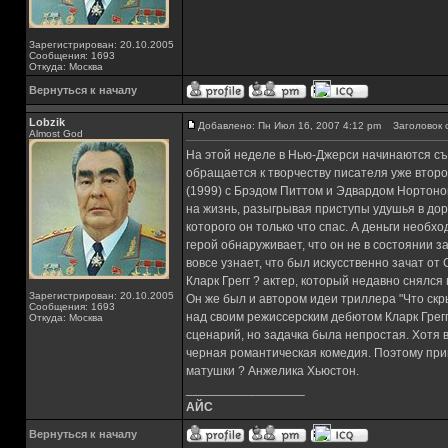
Зарегистрирован: 20.10.2005
Сообщения: 1693
Откуда: Москва
Вернуться к началу
Lobzik
Добавлено: Пн Июл 16, 2007 4:12 pm
Заголовок 
Almost God
На этой неделе в Нью-Джерси начинаются съ
обращается к творчеству писателя уже второй
(1999) с Брэдом Питтом и Эдвардом Нортоно
на жизнь, разыгрывая приступы удушья в дор
которого он только что спас. А деньги необ
герой обнаруживает, что он не в состоянии з
вовсе узнает, что был искусственно зачат от
Кларк Грегг ? актер, который недавно снялся 
Зарегистрирован: 20.10.2005
Он же был и автором идеи триллера "Что скр
Сообщения: 1693
над своим режиссерским дебютом Кларк Грегг
Откуда: Москва
сценарий, но задачка была непростая. Хотя 
черная романтическая комедия. Поэтому при
матушки ? Анжелика Хьюстон.
_________________
АЙС
Вернуться к началу