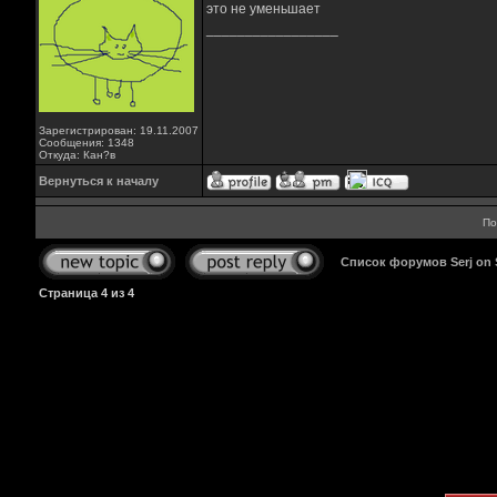
это не уменьшает
_________________
Зарегистрирован: 19.11.2007
Сообщения: 1348
Откуда: Кан?в
Вернуться к началу
По
Список форумов Serj on
Страница
4
из
4