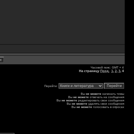
Часовой пояс: GMT + 4
На страницу
Пред.
1
,
2
,
3
,
4
Перейти:
Вы
не можете
начинать темы
Вы
не можете
отвечать на сообщения
Вы
не можете
редактировать свои сообщения
Вы
не можете
удалять свои сообщения
Вы
не можете
голосовать в опросах