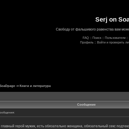
Serj on So
Свободу от фальшивого равенства вам може
FAQ
::
Поиск
::
Пользователи
::
Профиль
::
Войти и проверить л
 SoaDpage
->
Книги и литература
Сообщение
ообщения:
па главный герой мужик, есть обязательно женщина, обязательный секс подтекс