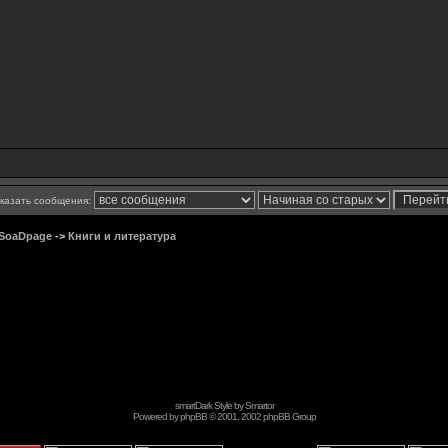
казать сообщения:
 SoaDpage
->
Книги и литература
smartDark Style by
Smartor
Powered by
phpBB
© 2001, 2002 phpBB Group