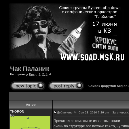
Чак Паланик
На страницу
Пред.
1
,
2
,
3
,
4
Список форумов Serj on
Автор
THORON
Добавлено: Чт Сен 23, 2010 7:26 pm
Заголовок с
ЫЫ
Прочитал летом самые известные книги
очень по структуре все похоже как-то, ну ти