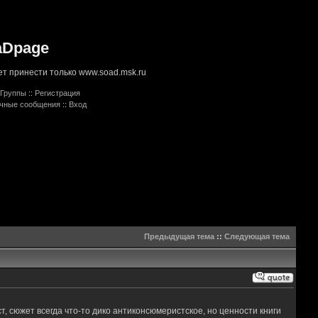
aDpage
т принести только www.soad.msk.ru
Группы
::
Регистрация
ичные сообщения
::
Вход
Предыдущая тема
::
Следующая тема
т, сюжет всегда что-то дико антиконсюмеристское, но ценности книги