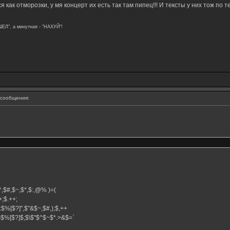
 как отморозки, у мя концерт их есть так там пипец!!! И тексты у них тож по т
ШЕЛ", а минутная - "НАХУЙ"!
сообщения:
,$^,$#,$~,$*,$:,@% )=(
.++;$.++;
:$%[$?]",$"&$~,$#,);$,++
#}$%[$?]$;$\$"$^$~$*.>&$=`