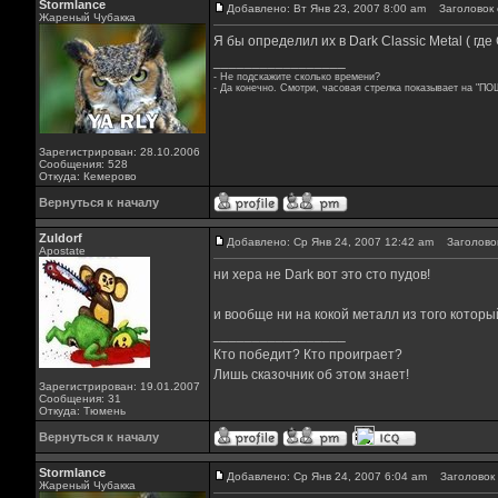
Stormlance
Добавлено: Вт Янв 23, 2007 8:00 am
Заголовок 
Жареный Чубакка
Я бы определил их в Dark Classic Metal ( где C
_________________
- Не подскажите сколько времени?
- Да конечно. Смотри, часовая стрелка показывает на "ПО
Зарегистрирован: 28.10.2006
Сообщения: 528
Откуда: Кемерово
Вернуться к началу
Zuldorf
Добавлено: Ср Янв 24, 2007 12:42 am
Заголовок
Apostate
ни хера не Dark вот это сто пудов!
и вообще ни на кокой металл из того которы
_________________
Кто победит? Кто проиграет?
Лишь сказочник об этом знает!
Зарегистрирован: 19.01.2007
Сообщения: 31
Откуда: Тюмень
Вернуться к началу
Stormlance
Добавлено: Ср Янв 24, 2007 6:04 am
Заголовок 
Жареный Чубакка