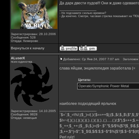
Да дарк двести пудов!!! Они ж даже одеваются
_________________
- Не подскажите сколько времени?
- Да конечно. Смотри, часовая стрелка показывает на "ПО
Зарегистрирован: 28.10.2006
Сообщения: 528
Откуда: Кемерово
Вернуться к началу
ALuserX
Добавлено: Ср Янв 24, 2007 7:07 am
Заголовок 
псих-одиночка
слава яйцам, энциклопедия заработала (=
Цитата:
Operatic/Symphonic Power Metal
наиболее подходящий ярлычок
_________________
Зарегистрирован: 14.10.2005
Сообщения: 9828
`$=`;$_=\%!;($_)=/(.)/;$==++$|;($.,$/,$,,$\,$",$;
Откуда: немецыя
$!=~/(.)(.).(.)(.)(.)(.)..(.)(.)(.)..(.)......(.)/,$"),$=++;$
$_++;$_++;($_,$\,$,)=($~.$"."$;$/$%[$?]$_$\$,$
;$,++;$^|=$";`$_$\$,$/$:$;$~$*$%[$?]$.$~$*${
Perl rulz!