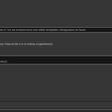
ия от тех же evanescence или within temptation обнаружено не было
(ну тока если о-о-о-очень отдаленно)
убы)))