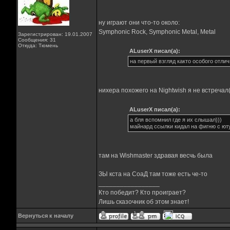
ну играют они что-то около:
Symphonic Rock, Symphonic Metal, Metal
Зарегистрирован: 19.01.2007
Сообщения: 31
Откуда: Тюмень
ALuserX писал(а):
на первый взгляд както особого отлич
нихера похожего на Nightwish я не встречал
ALuserX писал(а):
а бля вспомнил где я их слышал)))
майнард ссылки кидал на фигню с ют
там на Wishmaster здравая весчь была
ЗЫ кста на СоаД там тоже есть че-то
_________________
Кто победит? Кто проиграет?
Лишь сказочник об этом знает!
Вернуться к началу