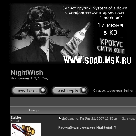
NightWish
На страницу
1
,
2
,
3
След.
Список форумов Serj on
Автор
Zuldorf
Добавлено: Пн Янв 22, 2007 12:35 am
Заголовок
Apostate
Кто-нибудь слушает
Nightwish
?
_________________