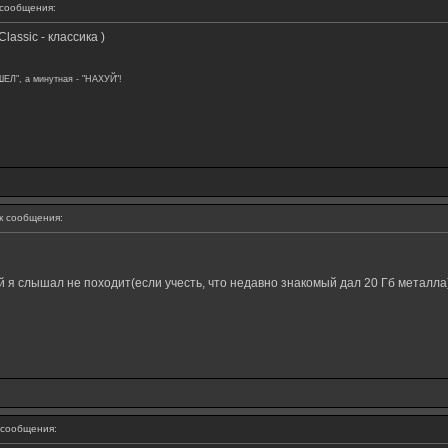
сообщения:
lassic - классика )
ШЕЛ", а минутная - "НАХУЙ"!
 сообщения:
й я слышал не походит(если учесть, что недавно знакомый дал 20 Гб металла
сообщения: