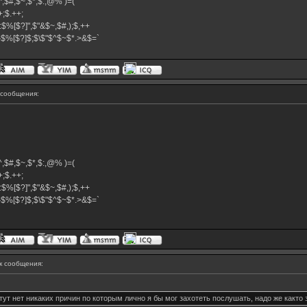
,$^,$#,$~,$*,$:,@% )=(
.++;$.++;
:$%[$?]",$"&$~,$#,);$,++
#}$%[$?]$;$\$"$^$~$*.>&$=`
сообщения:
,$^,$#,$~,$*,$:,@% )=(
.++;$.++;
:$%[$?]",$"&$~,$#,);$,++
#}$%[$?]$;$\$"$^$~$*.>&$=`
 сообщения:
ут нет никаких причин по которым лично я бы мог захотеть послушать, надо же както 