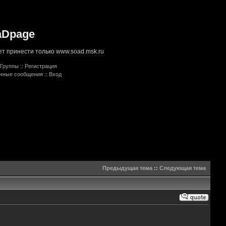
aDpage
т принести только www.soad.msk.ru
Группы
::
Регистрация
ичные сообщения
::
Вход
Предыдущая тема
::
Следующая тема