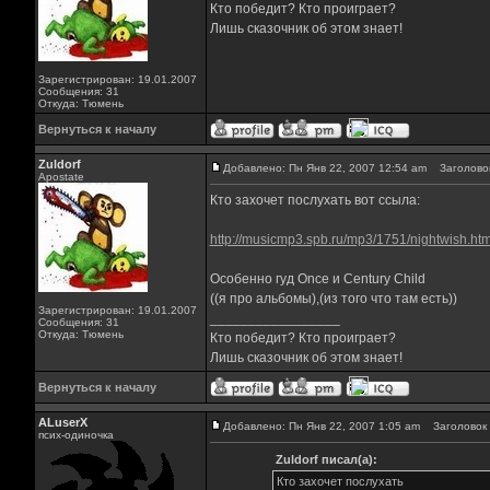
Кто победит? Кто проиграет?
Лишь сказочник об этом знает!
Зарегистрирован: 19.01.2007
Сообщения: 31
Откуда: Тюмень
Вернуться к началу
Zuldorf
Добавлено: Пн Янв 22, 2007 12:54 am
Заголовок
Apostate
Кто захочет послухать вот ссыла:
http://musicmp3.spb.ru/mp3/1751/nightwish.ht
Особенно гуд Once и Century Child
((я про альбомы),(из того что там есть))
Зарегистрирован: 19.01.2007
_________________
Сообщения: 31
Откуда: Тюмень
Кто победит? Кто проиграет?
Лишь сказочник об этом знает!
Вернуться к началу
ALuserX
Добавлено: Пн Янв 22, 2007 1:05 am
Заголовок 
псих-одиночка
Zuldorf писал(а):
Кто захочет послухать