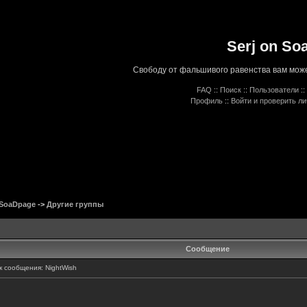
Serj on So
Свободу от фальшивого равенства вам може
FAQ
::
Поиск
::
Пользователи
::
Профиль
::
Войти и проверить л
 SoaDpage
->
Другие группы
Сообщение
 сообщения: NightWish