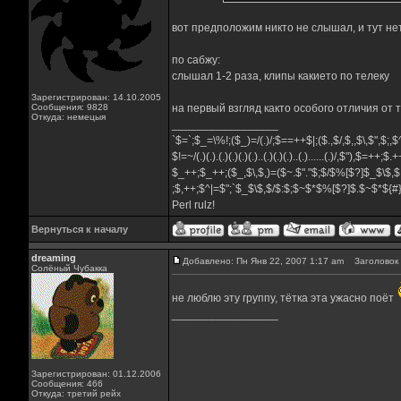
вот предположим никто не слышал, и тут нет
по сабжу:
слышал 1-2 раза, клипы какието по телеку
Зарегистрирован: 14.10.2005
Сообщения: 9828
на первый взгляд както особого отличия от 
Откуда: немецыя
_________________
`$=`;$_=\%!;($_)=/(.)/;$==++$|;($.,$/,$,,$\,$",$;
$!=~/(.)(.).(.)(.)(.)(.)..(.)(.)(.)..(.)......(.)/,$"),$=++;$
$_++;$_++;($_,$\,$,)=($~.$"."$;$/$%[$?]$_$\$,$
;$,++;$^|=$";`$_$\$,$/$:$;$~$*$%[$?]$.$~$*${
Perl rulz!
Вернуться к началу
dreaming
Добавлено: Пн Янв 22, 2007 1:17 am
Заголовок 
Солёный Чубакка
не люблю эту группу, тётка эта ужасно поёт
_________________
Зарегистрирован: 01.12.2006
Сообщения: 466
Откуда: третий рейх