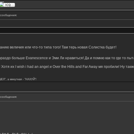
сообщения:
манию величия или что-то типа того! Там терь новая Солистка будет!
ораздо больше Evanescence и Эми Ли нравиться! Да и помню как то где то пыт
Хотя их I wish i had an angel и Over the Hills and Far Away мя пробили! Ну та
ШЕЛ", а минутная - "НАХУЙ"!
сообщения: