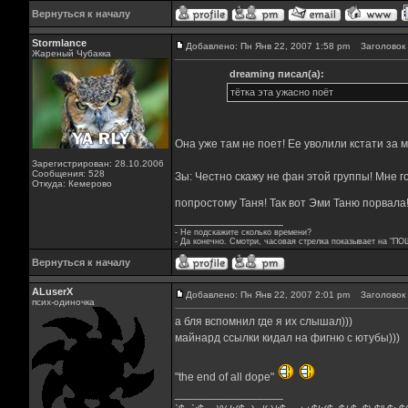
Вернуться к началу
Stormlance
Добавлено: Пн Янв 22, 2007 1:58 pm
Заголовок 
Жареный Чубакка
dreaming писал(а):
тётка эта ужасно поёт
Она уже там не поет! Ее уволили кстати за 
Зарегистрирован: 28.10.2006
Сообщения: 528
Зы: Честно скажу не фан этой группы! Мне г
Откуда: Кемерово
попростому Таня! Так вот Эми Таню порвала! 
_________________
- Не подскажите сколько времени?
- Да конечно. Смотри, часовая стрелка показывает на "ПО
Вернуться к началу
ALuserX
Добавлено: Пн Янв 22, 2007 2:01 pm
Заголовок 
псих-одиночка
а бля вспомнил где я их слышал)))
майнард ссылки кидал на фигню с ютубы)))
"the end of all dope"
_________________