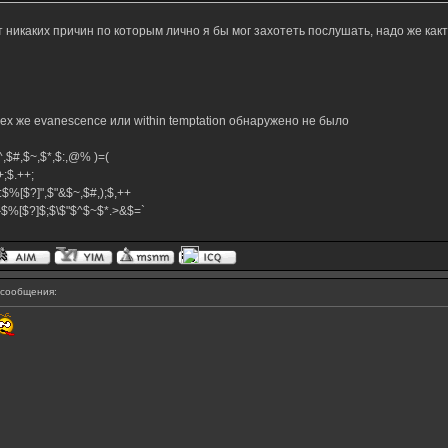
 никаких причин по которым лично я бы мог захотеть послушать, надо же какт
тех же evanescence или within temptation обнаружено не было
,$^,$#,$~,$*,$:,@% )=(
.++;$.++;
:$%[$?]",$"&$~,$#,);$,++
#}$%[$?]$;$\$"$^$~$*.>&$=`
сообщения: