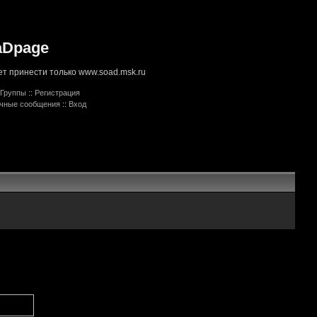
aDpage
т принести только www.soad.msk.ru
Группы
::
Регистрация
ичные сообщения
::
Вход