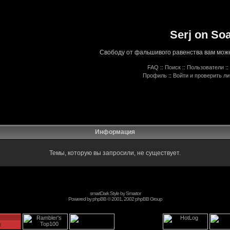
Serj on So
Свободу от фальшивого равенства вам може
FAQ
::
Поиск
::
Пользователи
::
Профиль
::
Войти и проверить л
Информация
Темы, которую вы запросили, не существует.
smartDark Style by
Smartor
Powered by
phpBB
© 2001, 2002 phpBB Group