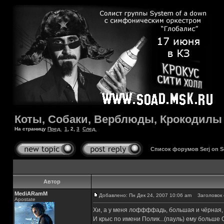
Коты, Собаки, Верблюды, Крокодилы и
На страницу
Пред.
1
,
2
,
3
След.
Список форумов Serj on 
Автор
MediARamM
Добавлено: Пн Дек 24, 2007 10:06 am
Заголовок 
Apostate
Хи, а у меня лоффффадь, большая и чёрная, 
И крыс по имени Полик...(пауль) ему больше