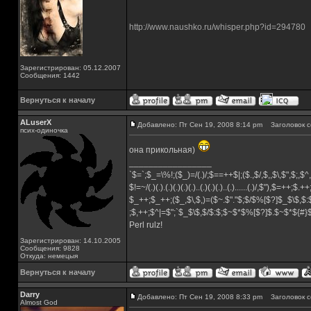
http://www.naushko.ru/whisper.php?id=294780
Зарегистрирован: 05.12.2007
Сообщения: 1442
Вернуться к началу
ALuserX
Добавлено: Пт Сен 19, 2008 8:14 pm
Заголовок с
псих-одиночка
она прикольная)
_________________
`$=`;$_=\%!;($_)=/(.)/;$==++$|;($.,$/,$,,$\,$",$;,
$!=~/(.)(.).(.)(.)(.)(.)..(.)(.)(.)..(.)......(.)/,$"),$=++;$.+
$_++;$_++;($_,$\,$,)=($~.$"."$;$/$%[$?]$_$\$,$:
;$,++;$^|=$";`$_$\$,$/$:$;$~$*$%[$?]$.$~$*${#
Perl rulz!
Зарегистрирован: 14.10.2005
Сообщения: 9828
Откуда: немецыя
Вернуться к началу
Darry
Добавлено: Пт Сен 19, 2008 8:33 pm
Заголовок с
Almost God