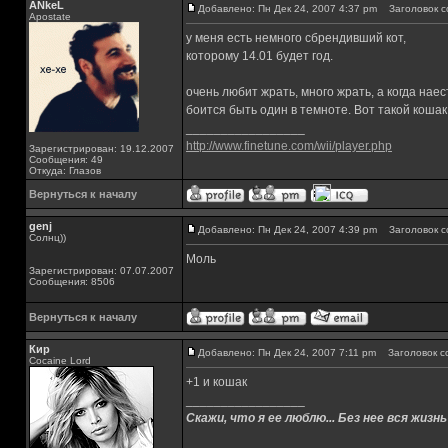
ANkeL
Добавлено: Пн Дек 24, 2007 4:37 pm
Заголовок с
Apostate
у меня есть немного сбрендивший кот,
которому 14.01 будет год.
очень любит жрать, много жрать, а когда нае
боится быть один в темноте. Вот такой коша
_________________
http://www.finetune.com/wii/player.php
Зарегистрирован: 19.12.2007
Сообщения: 49
Откуда: Глазов
Вернуться к началу
genj
Добавлено: Пн Дек 24, 2007 4:39 pm
Заголовок с
Солнц))
Моль
Зарегистрирован: 07.07.2007
Сообщения: 8506
Вернуться к началу
Кир
Добавлено: Пн Дек 24, 2007 7:11 pm
Заголовок с
Cocaine Lord
+1 и кошак
_________________
Скажи, что я ее люблю... Без нее вся жизнь