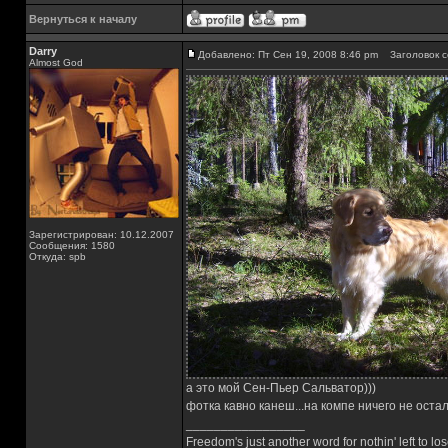
Вернуться к началу
Darry
Добавлено: Пт Сен 19, 2008 8:46 pm
Заголовок с
Almost God
Зарегистрирован: 10.12.2007
Сообщения: 1580
Откуда: spb
а это мой Сен-Пьер Сальватор)))
фотка кавно канеш...на компе ничего не остал
_________________
Freedom's just another word for nothin' left to los