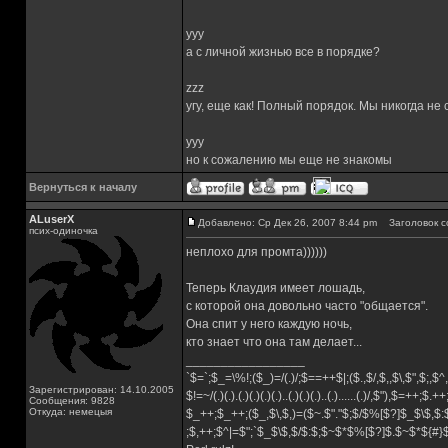
yyy
а с личной жизнью все в порядке?
zzz
угу, еще как! Полный порядок. Мы никогда не
yyy
но к сожалению мы еще не знакомы
Вернуться к началу
ALuserX
Добавлено: Ср Дек 26, 2007 8:44 pm
Заголовок с
псих-одиночка
неплохо для промта))))))
Теперь Клаудия имеет лошадь,
с которой она довольно часто "общается".
Она спит у него каждую ночь,
кто знает что она там делает...
_________________
`$=`;$_=\%!;($_)=/(.)/;$==++$|;($.,$/,$,,$\,$",$;,
Зарегистрирован: 14.10.2005
$!=~/(.)(.).(.)(.)(.)(.)..(.)(.)(.)..(.)......(.)/,$"),$=++;$.+
Сообщения: 9828
Откуда: немецыя
$_++;$_++;($_,$\,$,)=($~.$"."$;$/$%[$?]$_$\$,$:
;$,++;$^|=$";`$_$\$,$/$:$;$~$*$%[$?]$.$~$*${#