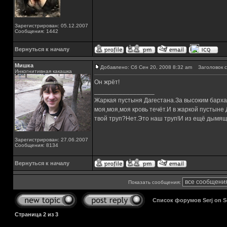
Зарегистрирован: 05.12.2007
Сообщения: 1442
Вернуться к началу
Мишка
Добавлено: Сб Сен 20, 2008 8:32 am
Заголовок с
Инкогнитивная какашка
Он жрёт!
_________________
Жаркая пустыня Дагестана.За высоким барха
моя,моя,моя кровь течёт.И в жаркой пустыне
твой труп?Нет.Это наш труп!И из ещё дымящ
Зарегистрирован: 27.06.2007
Сообщения: 8134
Вернуться к началу
Показать сообщения:
Список форумов Serj on 
Страница
2
из
3