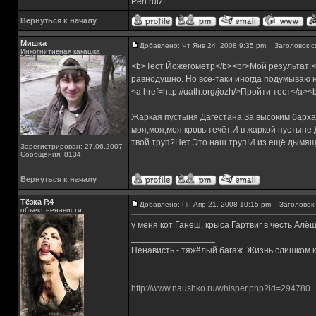
Perl rulz!
Вернуться к началу
Мишка
Добавлено: Чт Янв 24, 2008 9:35 pm
Заголовок с
Инкогнитивная какашка
<b>Тест Йожегометр</b><br>Мой результат:
равнодушно. Но все-таки иногда подумываю над
<a href=http://uath.org/jozh/>Пройти тест</a><
_________________
Жаркая пустыня Дагестана.За высоким барха
моя,моя,моя кровь течёт.И в жаркой пустыне
твой труп?Нет.Это наш труп!И из ещё дымящ
Зарегистрирован: 27.06.2007
Сообщения: 8134
Вернуться к началу
Тёзка Р.4
Добавлено: Пн Апр 21, 2008 10:15 pm
Заголовок 
объект ненависти
у меня кот Ганеш, крыса Гартвиг в честь Алё
_________________
Ненависть - тяжёлый багаж. Жизнь слишком ко
http://www.naushko.ru/whisper.php?id=294780