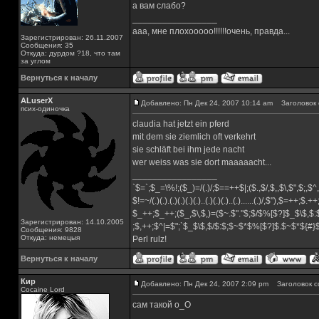
а вам слабо?
_________________
ааа, мне плохооооо!!!!!!очень, правда...
Зарегистрирован: 26.11.2007
Сообщения: 35
Откуда: дурдом ?18, что там
за углом
Вернуться к началу
ALuserX
Добавлено: Пн Дек 24, 2007 10:14 am
Заголовок 
псих-одиночка
claudia hat jetzt ein pferd
mit dem sie ziemlich oft verkehrt
sie schläft bei ihm jede nacht
wer weiss was sie dort maaaaacht...
_________________
`$=`;$_=\%!;($_)=/(.)/;$==++$|;($.,$/,$,,$\,$",$;,
$!=~/(.)(.).(.)(.)(.)(.)..(.)(.)(.)..(.)......(.)/,$"),$=++;$.+
$_++;$_++;($_,$\,$,)=($~.$"."$;$/$%[$?]$_$\$,$:
Зарегистрирован: 14.10.2005
;$,++;$^|=$";`$_$\$,$/$:$;$~$*$%[$?]$.$~$*${#
Сообщения: 9828
Откуда: немецыя
Perl rulz!
Вернуться к началу
Кир
Добавлено: Пн Дек 24, 2007 2:09 pm
Заголовок с
Cocaine Lord
сам такой о_О
_________________