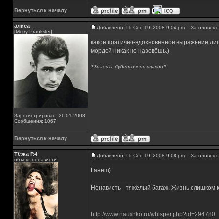
Вернуться к началу
алиса
Добавлено: Пт Сен 19, 2008 9:04 pm
Заголовок с
[Merry Prankster]
какое поэтично-вдохновенное выражение лиц
мордой никак не назовёшь.)
_________________
?Знаешь, будет очень славно?
Зарегистрирован: 26.01.2008
Сообщения: 1067
Вернуться к началу
Тёзка Р.4
Добавлено: Пт Сен 19, 2008 9:08 pm
Заголовок с
объект ненависти
Ганеш)
_________________
Ненависть - тяжёлый багаж. Жизнь слишком ко
http://www.naushko.ru/whisper.php?id=294780