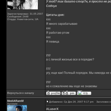
У тоб? так багато стор?н, я просто не ро
Собчук
Зарегистрирован: 31.05.2007
Цитаты дня:
Сообщения: 2448
xxx
Откуда: Ахметов-сити, UA
Я много зарабатываю
xxx
Я работаю ртом
xxx
Я певица
yyy
а с личной жизнью все в порядке?
zzz
угу, еще как! Полный порядок. Мы никогда не
yyy
но к сожалению мы еще не знакомы
Вернуться к началу
MediARamM
Добавлено: Ср Дек 26, 2007 6:17 pm
Заголовок с
Apostate
ALuserX