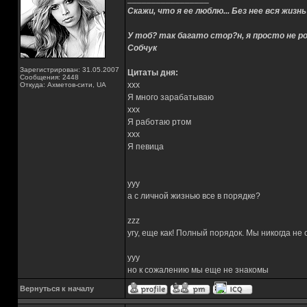
Скажи, что я ее люблю... Без нее вся жизнь
У тоб? так багато стор?н, я просто не ро
Собчук
Зарегистрирован: 31.05.2007
Цитаты дня:
Сообщения: 2448
xxx
Откуда: Ахметов-сити, UA
Я много зарабатываю
xxx
Я работаю ртом
xxx
Я певица
yyy
а с личной жизнью все в порядке?
zzz
угу, еще как! Полный порядок. Мы никогда не
yyy
но к сожалению мы еще не знакомы
Вернуться к началу