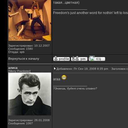
такая...цветная)
_________________
Freedom's just another word for nothin' left to los
Зарегистрирован: 10.12.2007
Сообщения: 1580
Откуда: spb
Вернуться к началу
алиса
Добавлено: Пт Сен 19, 2008 8:35 pm
Заголовок с
[Merry Prankster]
агаа
_________________
?Знаешь, будет очень славно?
Зарегистрирован: 26.01.2008
Сообщения: 1067