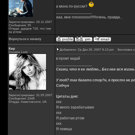
а мона по-русски?
_________________
ааа, мне плохооооо!!!!!!очень, правда...
Зарегистрирован: 26.11.2007
Сообщения: 35
Откуда: дурдом ?18, что там
за углом
Вернуться к началу
Кир
Добавлено: Ср Дек 26, 2007 8:13 pm
Заголовок с
Cocaine Lord
в промт кидай
_________________
Скажи, что я ее люблю... Без нее вся жизнь
У тоб? так багато стор?н, я просто не ро
Собчук
Зарегистрирован: 31.05.2007
Цитаты дня:
Сообщения: 2448
xxx
Откуда: Ахметов-сити, UA
Я много зарабатываю
xxx
Я работаю ртом
xxx
Я певица