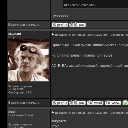
что? что? что? что?
ЧЕ??????
Вернуться к началу
Maynard
Добавлено: Пт Янв 26, 2007 11:27 pm
Заголовок с
Oh ja!
Прикольно. Такая фигня -гипнотическая- полу
_________________
Fortuna non penis in manus non recipe
AC↑B↑BA↓ ажамбех пашамбе эшельбе шайтан
Зарегистрирован:
14.10.2005
Сообщения: 2791
Вернуться к началу
Soul
Добавлено: Пт Янв 26, 2007 11:28 pm
Заголовок с
Бескрылый Ангел
Maynard
Зарегистрирован:
что?
12.08.2006