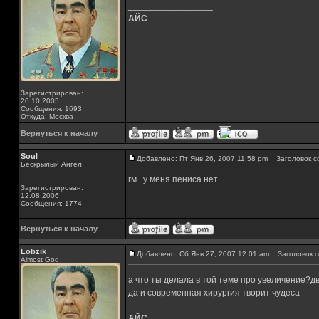
_________________
АЙС
Зарегистрирован:
20.10.2005
Сообщения: 1693
Откуда: Москва
Вернуться к началу
Soul
Добавлено: Пт Янв 26, 2007 11:58 pm
Заголовок с
Бескрылый Ангел
гм...у меня пениса нет
Зарегистрирован:
12.08.2006
Сообщения: 1774
Вернуться к началу
Lobzik
Добавлено: Сб Янв 27, 2007 12:01 am
Заголовок с
Almost God
а что ты делала в той теме про увеличение?д
да и современная хирургия творит чудеса
_________________
АЙС