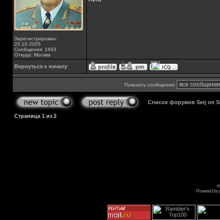
Зарегистрирован:
20.10.2005
Сообщения: 1693
Откуда: Москва
Вернуться к началу
Показать сообщения:
Список форумов Serj on 
Страница
1
из
2
s
Powered by