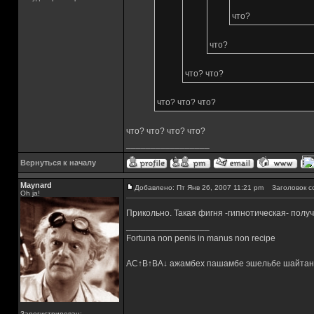
что?
что?
что? что?
что? что? что?
что? что? что? что?
_________________
Вернуться к началу
Maynard
Добавлено: Пт Янв 26, 2007 11:21 pm
Заголовок с
Oh ja!
Прикольно. Такая фигня -гипнотическая- полу
_________________
Fortuna non penis in manus non recipe
AC↑B↑BA↓ ажамбех пашамбе эшельбе шайтан
Зарегистрирован: