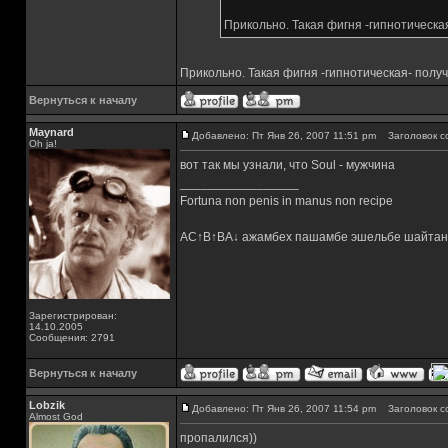
Прикольно. Такая фигня -гипнотическа
Прикольно. Такая фигня -гипнотическая- полу
Вернуться к началу
Maynard
Добавлено: Пт Янв 26, 2007 11:51 pm
Заголовок с
Oh ja!
вот так мы узнали, что Soul - мужчина
_________________
Fortuna non penis in manus non recipe
AC↑B↑BA↓ ажамбех пашамбе эшельбе шайтан
Зарегистрирован:
14.10.2005
Сообщения: 2791
Вернуться к началу
Lobzik
Добавлено: Пт Янв 26, 2007 11:54 pm
Заголовок с
Almost God
пропалился))