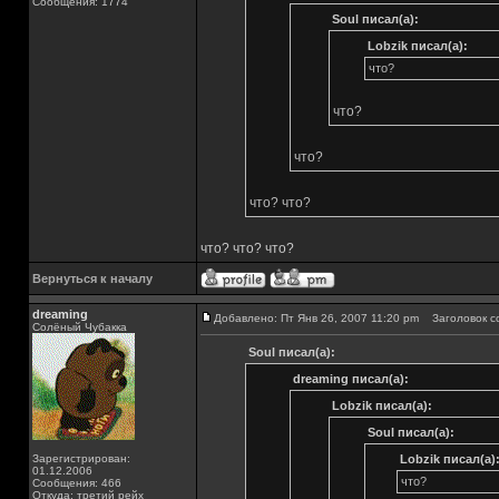
Сообщения: 1774
Soul писал(а):
Lobzik писал(а):
что?
что?
что?
что? что?
что? что? что?
Вернуться к началу
dreaming
Добавлено: Пт Янв 26, 2007 11:20 pm
Заголовок с
Солёный Чубакка
Soul писал(а):
dreaming писал(а):
Lobzik писал(а):
Soul писал(а):
Зарегистрирован:
Lobzik писал(а)
01.12.2006
что?
Сообщения: 466
Откуда: третий рейх