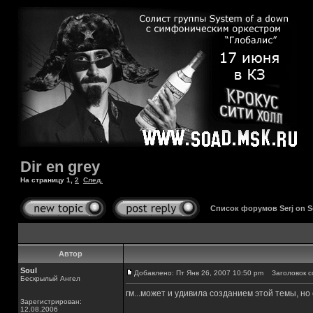
Dir en grey
На страницу
1
,
2
След.
Список форумов Serj on 
Автор
Soul
Добавлено: Пт Янв 26, 2007 10:50 pm
Заголовок со
Бескрылый Ангел
гм...может и удивила созданием этой темы, но
Зарегистрирован:
12.08.2006