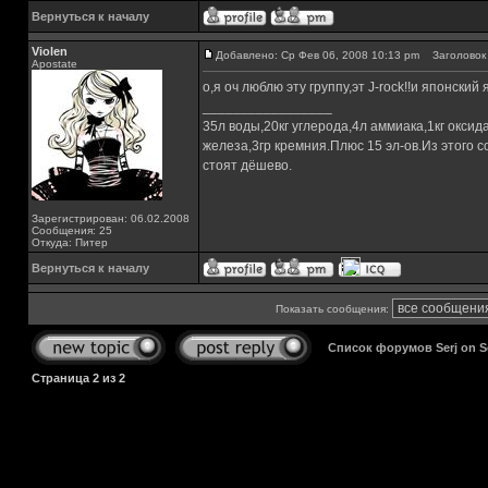
Вернуться к началу
Violen
Добавлено: Ср Фев 06, 2008 10:13 pm
Заголовок 
Apostate
о,я оч люблю эту группу,эт J-rock!!и японский
_________________
35л воды,20кг углерода,4л аммиака,1кг оксид
железа,3гр кремния.Плюс 15 эл-ов.Из этого с
стоят дёшево.
Зарегистрирован: 06.02.2008
Сообщения: 25
Откуда: Питер
Вернуться к началу
Показать сообщения:
Список форумов Serj on 
Страница
2
из
2