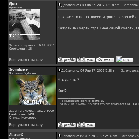
Sjuer
Добавлено: Сб Янв 27, 2007 12:18 am
Заголовок 
Apostate
Похоже эта гипнотическая фигня заразной с
_________________
Ожидание смерти страшнее самой смерти, так
Зарегистрирован: 16.01.2007
Сообщения: 28
Вернуться к началу
Stormlance
Добавлено: Сб Янв 27, 2007 5:28 pm
Заголовок с
Жареный Чубакка
Что да что!?
Как!?
_________________
- Не подскажите сколько времени?
- Да конечно. Смотри, часовая стрелка показывает на "ПОШ
Зарегистрирован: 28.10.2006
Сообщения: 528
Откуда: Кемерово
Вернуться к началу
ALuserX
Добавлено: Вс Янв 28, 2007 2:14 pm
Заголовок с
псих-одиночка