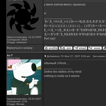
у меня клипов много, прыкона)
ы
_________________
`$=`;$_=\%!;($_)=/(.)/;$==++$|;($.,$/,$,,$\,$",$;,
$!=~/(.)(.).(.)(.)(.)(.)..(.)(.)(.)..(.)......(.)/,$"),$=++;$.+
$_++;$_++;($_,$\,$,)=($~.$"."$;$/$%[$?]$_$\$,$:
;$,++;$^|=$";`$_$\$,$/$:$;$~$*$%[$?]$.$~$*${#
Зарегистрирован: 14.10.2005
Perl rulz!
Сообщения: 9828
Откуда: немецыя
Вернуться к началу
As-T
Добавлено: Пт Июл 27, 2007 3:09 am
Заголовок с
Almost God
обычный J-Rock.....
_________________
Define the riddles of my mind
nothing is really as it seems
Зарегистрирован: 28.04.2007
Сообщения: 1239
Откуда: Москва