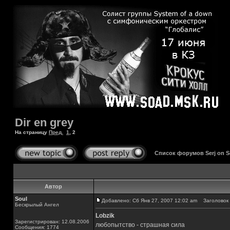
Dir en grey
На страницу
Пред.
1
,
2
Список форумов Serj on 
Автор
Soul
Добавлено: Сб Янв 27, 2007 12:02 am
Заголовок 
Бескрылый Ангел
Lobzik
Зарегистрирован: 12.08.2006
любопытство - страшная сила
Сообщения: 1774