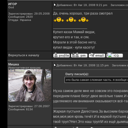
ИГОР
Добавлено: Вт Авг 19, 2008 9:21 pm
Заголовок с
God
Да, очень хорошо, три раза смотрел
Зарегистрирован: 29.05.2008
Сообщения: 2820
Откуда: Украина
_________________
Купил казак Мамай видак,
крутил его и так, и сяк.
Морали в этой басне нету,
купил видак - купи касету!
Вернуться к началу
Мишка
Добавлено: Вт Авг 19, 2008 11:15 pm
Заголовок с
Инкогнитивная какашка
Darry писал(а):
это была самая сложная часть. я вообще 
Ну,на самом деле мне не совсем это понрави
переднем плане бегут двое весёлые такие.И с
уделяемого им внимания оказываются всё-та
_________________
Зарегистрирован: 27.06.2007
Сообщения: 8134
Жаркая пустыня Дагестана.За высоким барха
моя,моя,моя кровь течёт.И в жаркой пустыне
твой труп?Нет.Это наш труп!И из ещё дымящ