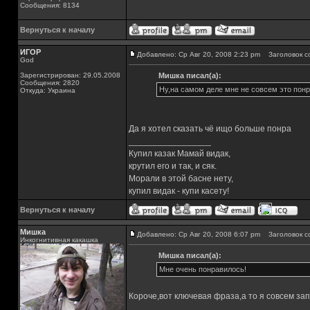
Сообщения: 8134
Вернуться к началу
ИГОР
Добавлено: Ср Авг 20, 2008 2:23 pm
Заголовок с
God
Зарегистрирован: 29.05.2008
Мишка писал(а):
Сообщения: 2820
Ну,на самом деле мне не совсем это пон
Откуда: Украина
Да я хотел сказать чё ищо больше понра
_________________
Купил казак Мамай видак,
крутил его и так, и сяк.
Морали в этой басне нету,
купил видак - купи касету!
Вернуться к началу
Мишка
Добавлено: Ср Авг 20, 2008 6:07 pm
Заголовок с
Инкогнитивная какашка
Мишка писал(а):
Мне очень понравилось!
Короче,вот ключевая фраза,а то я совсем зап
_________________