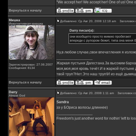
"We accept her! We accept her! One of us! One o
Вернуться к началу
Мишка
Добавлено: Ср Авг 20, 2008 12:18 am
Заголовок 
Инкогнитивная какашка
Darry писал(а):
они вообщето просто мимио пробегают
впереди с рупором бежит, типа она меня бе
Ну,в любом случае,свои впечатления я излож
_________________
Жаркая пустыня Дагестана.За высоким барха
Зарегистрирован: 27.06.2007
Сообщения: 8134
моя,моя,моя кровь течёт.И в жаркой пустыне
твой труп?Нет.Это наш труп!И из ещё дымящ
Вернуться к началу
Darry
Добавлено: Ср Авг 20, 2008 1:11 am
Заголовок с
Almost God
Sandra
ээ у БОриса волосы длиннее)
_________________
Freedom's just another word for nothin' left to los