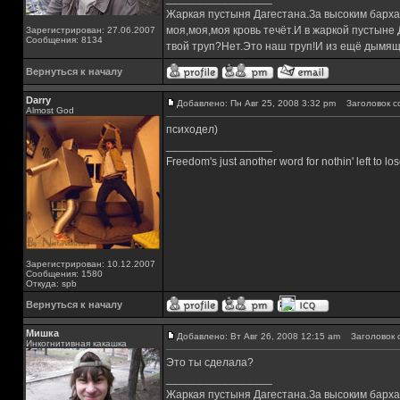
Жаркая пустыня Дагестана.За высоким барха
моя,моя,моя кровь течёт.И в жаркой пустыне
Зарегистрирован: 27.06.2007
Сообщения: 8134
твой труп?Нет.Это наш труп!И из ещё дымящ
Вернуться к началу
Darry
Добавлено: Пн Авг 25, 2008 3:32 pm
Заголовок с
Almost God
психодел)
_________________
Freedom's just another word for nothin' left to los
Зарегистрирован: 10.12.2007
Сообщения: 1580
Откуда: spb
Вернуться к началу
Мишка
Добавлено: Вт Авг 26, 2008 12:15 am
Заголовок 
Инкогнитивная какашка
Это ты сделала?
_________________
Жаркая пустыня Дагестана.За высоким барха