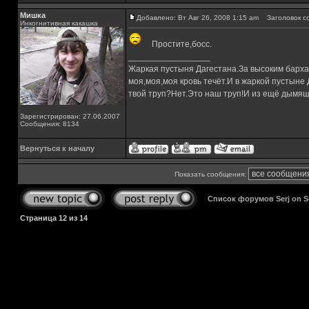
Мишка
Добавлено: Вт Авг 26, 2008 1:15 am
Заголовок с
Инкогнитивная какашка
Простите,босс.
_________________
Жаркая пустыня Дагестана.За высоким барха
моя,моя,моя кровь течёт.И в жаркой пустыне
твой труп?Нет.Это наш труп!И из ещё дымящ
Зарегистрирован: 27.06.2007
Сообщения: 8134
Вернуться к началу
Показать сообщения:
Список форумов Serj on 
Страница
12
из
14