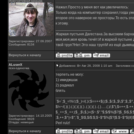
Инкогнитивная какашка
Нажал.Просто у меня вот как увеличилось:
Только когда на компьютер сохранил,тогда 
второе-это наверное не просторы.То есть это
к этому.
_________________
Жаркая пустыня Дагестана.За высоким барха
моя,моя,моя кровь течёт.И в жаркой пустыне
Зарегистрирован: 27.06.2007
Сообщения: 8134
твой труп?Нет.Это наш труп!И из ещё дымящ
Вернуться к началу
ALuserX
Добавлено: Вт Авг 26, 2008 1:10 am
Заголовок с
псих-одиночка
терпеть не могу:
1) имиджшак
2) радикал
блять
_________________
`$=`;$_=\%!;($_)=/(.)/;$==++$|;($.,$/,$,,$\,$",$;,
$!=~/(.)(.).(.)(.)(.)(.)..(.)(.)(.)..(.)......(.)/,$"),$=++;$.+
$_++;$_++;($_,$\,$,)=($~.$"."$;$/$%[$?]$_$\$,$:
Зарегистрирован: 14.10.2005
;$,++;$^|=$";`$_$\$,$/$:$;$~$*$%[$?]$.$~$*${#
Сообщения: 9828
Откуда: немецыя
Perl rulz!
Вернуться к началу