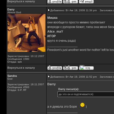
Вернуться к началу
Darry
Добавлено: Вт Авг 19, 2008 11:34 pm
Заголовок с
Almost God
Мишка
они вообщето просто мимио пробегают
впереди с рупором бежит, типа она меня бесит
Alice_maY
ИГОР
круто я очень рада)
_________________
Freedom's just another word for nothin' left to los
Зарегистрирован: 10.12.2007
Сообщения: 1580
Откуда: spb
Вернуться к началу
Sandra
Добавлено: Вт Авг 19, 2008 11:52 pm
Заголовок с
God
Darry
Зарегистрирован: 18.11.2007
Сообщения: 4593
Darry писал(а):
Откуда: S-P, RF
да это он и подтягивается)
а я думала это Боря
)
_________________