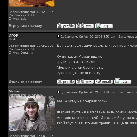
Зарегистрирован: 10.12.2007
Сообщения: 1580
Откуда: spb
Вернуться к началу
ИГОР
Добавлено: Ср Авг 20, 2008 8:53 am
Заголовок с
God
Да пофиг, сам задум реальный, вот поснимаю
Зарегистрирован: 29.05.2008
Сообщения: 2820
_________________
Откуда: Украина
Купил казак Мамай видак,
крутил его и так, и сяк.
Морали в этой басне нету,
купил видак - купи касету!
Вернуться к началу
Мишка
Добавлено: Ср Авг 20, 2008 1:49 pm
Заголовок с
Инкогнитивная какашка
эээ...А кому не понравилось?
_________________
Жаркая пустыня Дагестана.За высоким барха
моя,моя,моя кровь течёт.И в жаркой пустыне
твой труп?Нет.Это наш труп!И из ещё дымящ
Зарегистрирован: 27.06.2007