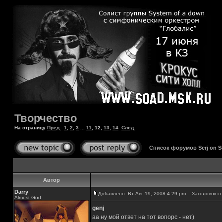
Творчество
На страницу
Пред.
1
,
2
,
3
...
11
,
12
,
13
,
14
След.
Список форумов Serj on 
Автор
Darry
Добавлено: Вт Авг 19, 2008 4:29 pm
Заголовок с
Almost God
genj
аа ну мой ответ на тот вопорс - нет)