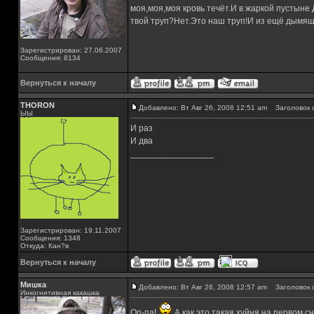
моя,моя,моя кровь течёт.И в жаркой пустыне
твой труп?Нет.Это наш труп!И из ещё дымящ
Зарегистрирован: 27.06.2007
Сообщения: 8134
Вернуться к началу
THORON
Добавлено: Вт Авг 26, 2008 12:51 am
Заголовок 
ЫЫ
И раз
И два
_________________
Зарегистрирован: 19.11.2007
Сообщения: 1348
Откуда: Кан?в
Вернуться к началу
Мишка
Добавлено: Вт Авг 26, 2008 12:57 am
Заголовок 
Инкогнитивная какашка
Оп-па!
А как это такая хуйня на первом с