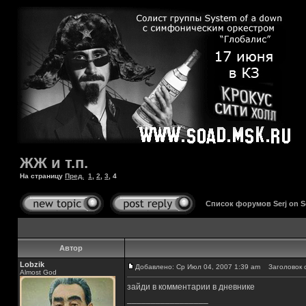
ЖЖ и т.п.
На страницу
Пред.
1
,
2
,
3
,
4
Список форумов Serj on 
Автор
Lobzik
Добавлено: Ср Июл 04, 2007 1:39 am
Заголовок 
Almost God
зайди в комментарии в дневнике
_________________