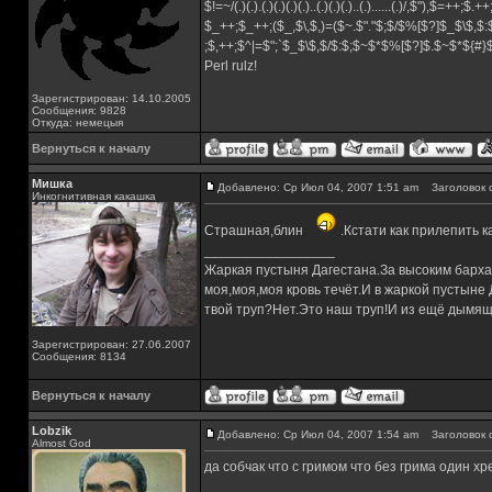
$!=~/(.)(.).(.)(.)(.)(.)..(.)(.)(.)..(.)......(.)/,$"),$=++;$.+
$_++;$_++;($_,$\,$,)=($~.$"."$;$/$%[$?]$_$\$,$:
;$,++;$^|=$";`$_$\$,$/$:$;$~$*$%[$?]$.$~$*${#
Perl rulz!
Зарегистрирован: 14.10.2005
Сообщения: 9828
Откуда: немецыя
Вернуться к началу
Мишка
Добавлено: Ср Июл 04, 2007 1:51 am
Заголовок 
Инкогнитивная какашка
Страшная,блин
.Кстати как прилепить к
_________________
Жаркая пустыня Дагестана.За высоким барха
моя,моя,моя кровь течёт.И в жаркой пустыне
твой труп?Нет.Это наш труп!И из ещё дымящ
Зарегистрирован: 27.06.2007
Сообщения: 8134
Вернуться к началу
Lobzik
Добавлено: Ср Июл 04, 2007 1:54 am
Заголовок 
Almost God
да собчак что с гримом что без грима один хр
_________________