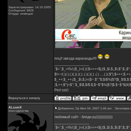
Зарегистрирован: 14.10.2005
Сообщения: 9828
Откуда: немецыя
ппц!! звезда караганды!!!!
_________________
`$=`;$_=\%!;($_)=/(.)/;$==++$|;($.,$/,$,,$\,$",$;,
$!=~/(.)(.).(.)(.)(.)(.)..(.)(.)(.)..(.)......(.)/,$"),$=++;$.+
$_++;$_++;($_,$\,$,)=($~.$"."$;$/$%[$?]$_$\$,$:
;$,++;$^|=$";`$_$\$,$/$:$;$~$*$%[$?]$.$~$*${#
Perl rulz!
Вернуться к началу
ALuserX
Добавлено: Ср Июл 04, 2007 1:46 am
Заголовок 
псих-одиночка
любимый сайт - бляди.ру))))))))))))))
_________________
`$=`;$_=\%!;($_)=/(.)/;$==++$|;($.,$/,$,,$\,$",$;,