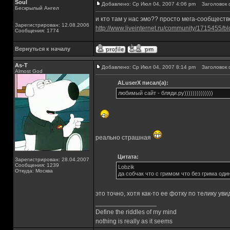
Soul
Добавлено: Ср Июл 04, 2007 4:06 pm
Заголовок 
Бескрылый Ангел
и кто там у нас эмо?? просто мега-сообществ
Зарегистрирован: 12.08.2006
http://www.liveinternet.ru/community/1715455/bl
Сообщения: 1774
Вернуться к началу
As-T
Добавлено: Ср Июл 04, 2007 8:14 pm
Заголовок 
Almost God
ALuserX писал(а):
любимый сайт - бляди.ру))))))))))))))
реально страшная
Цитата:
Зарегистрирован: 28.04.2007
Сообщения: 1239
Lobzik
Откуда: Москва
да собчак что с гримом что без грима оди
это точно, хотя как-то ее фотку по телику ув
_________________
Define the riddles of my mind
nothing is really as it seems