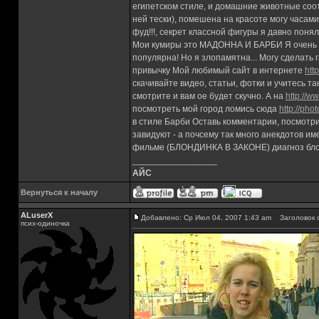
египетском стиле, и домашние животные соо
ней тески), помешена на красоте могу часами
фуд!!!, секрет классной фигуры я давно пон
Мои кумиры это МАДОННА И БАРБИ Я очень крас
популярна! Но я злопамятна... Могу сделать 
привычку Мой любимый сайт в интернете
htt
скачивайте видео, статьи, фотки и учитесь т
смотрите и вам ое будет скучно. А на
http://w
посмотреть мой город ломись сюда
http://pho
в стиле Барби Оставь комментарии, посмотр
завидуют - а почсему так много анекдотов им
фильме (БЛОНДИНКА В ЗАКОНЕ) диагноз блон
_________________
АЙС
Вернуться к началу
ALuserX
Добавлено: Ср Июл 04, 2007 1:43 am
Заголовок 
псих-одиночка