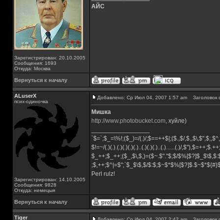
АЙС
Зарегистрирован: 20.10.2005
Сообщения: 1693
Откуда: Москва
Вернуться к началу
ALuserX
Добавлено: Ср Июл 04, 2007 1:57 am
Заголовок 
псих-одиночка
Мишка
http://www.photobucket.com
, хуйле)
_________________
`$=`;$_=\%!;($_)=/(.)/;$==++$|;($.,$/,$,,$\,$",$;,
$!=~/(.)(.).(.)(.)(.)(.)..(.)(.)(.)..(.)......(.)/,$"),$=++;$.+
$_++;$_++;($_,$\,$,)=($~.$"."$;$/$%[$?]$_$\$,$:
;$,++;$^|=$";`$_$\$,$/$:$;$~$*$%[$?]$.$~$*${#
Perl rulz!
Зарегистрирован: 14.10.2005
Сообщения: 9828
Откуда: немецыя
Вернуться к началу
Tiger
Добавлено: Ср Июл 04, 2007 2:42 am
Заголовок 