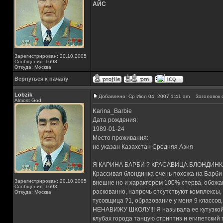
АЙС
Зарегистрирован: 20.10.2005
Сообщения: 1693
Откуда: Москва
Вернуться к началу
Lobzik
Добавлено: Ср Июл 04, 2007 1:41 am
Заголовок 
Almost God
Karina_Barbie
Дата рождения:
1989-01-24
Место проживания:
не указан Казахстан Средняя Азия
Я КАРИНА БАРБИ ? КРАСАВИЦА БЛОНДИНКА
Крассивая блондинка очень похожа на Барби 
Зарегистрирован: 20.10.2005
внешне но и характером 100% стерва, обожа
Сообщения: 1693
раскованно, напрочь отсутствуют комплексы, 
Откуда: Москва
тусовщица ?1, образование у меня 9 классов,
НЕНАВИЖУ ШКОЛУ!!! Я называла ее кутузкой,
клубах города танцую стриптиз и египетский