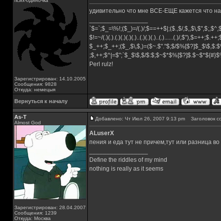
псих-одиночка
удивительно что мне ВСЕ-ЕЩЕ кажется что на т
_________________
`$=`;$_=\%!;($_)=/(.)/;$==++$|;($.,$/,$,,$\,$",$;,$
$!=~/(.)(.).(.)(.)(.)(.)..(.)(.)(.)..(.)......(.)/,$"),$=++;$.++
$_++;$_++;($_,$\,$,)=($~.$"."$;$/$%[$?]$_$\$,$:$
;$,++;$^|=$";`$_$\$,$/$:$;$~$*$%[$?]$.$~$*${#}
Perl rulz!
Зарегистрирован: 14.10.2005
Сообщения: 9828
Откуда: немецыя
Вернуться к началу
As-T
Добавлено: Чт Июл 26, 2007 9:13 pm
Заголовок с
Almost God
ALuserX
пения и еда тут не причем,тут или разница во
_________________
Define the riddles of my mind
nothing is really as it seems
Зарегистрирован: 28.04.2007
Сообщения: 1239
Откуда: Москва