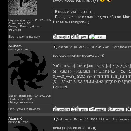
кстати скоро новый выйдет
_________________
- В церкви учат прощать.
- Прощение - это их личное дело с Богом. Мое
Зарегистрирован: 28.12.2005
Denzel Washington(C)
Сообщения: 261
Откуда: Россия, Нарко-
Фоминск
Вернуться к началу
ALuserX
Добавлено: Пн Фев 12, 2007 3:37 am
Заголовок со
псих-одиночка
все еще никак ни послушаю))))
_________________
`$=`;$_=\%!;($_)=/(.)/;$==++$|;($.,$/,$,,$\,$",$;,$
$!=~/(.)(.).(.)(.)(.)(.)..(.)(.)(.)..(.)......(.)/,$"),$=++;$.++
$_++;$_++;($_,$\,$,)=($~.$"."$;$/$%[$?]$_$\$,$:$
;$,++;$^|=$";`$_$\$,$/$:$;$~$*$%[$?]$.$~$*${#}
Perl rulz!
Зарегистрирован: 14.10.2005
Сообщения: 9828
Откуда: немецыя
Вернуться к началу
ALuserX
Добавлено: Пн Фев 12, 2007 3:38 am
Заголовок со
псих-одиночка
певица красивая кстати)))