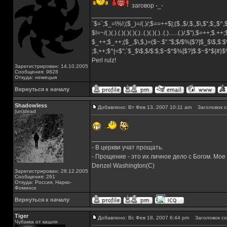
заговор -_-
_________________
`$=`;$_=\%!;($_)=/(.)/;$==++$|;($.,$/,$,,$\,$",$;,$
$!=~/(.)(.).(.)(.)(.)(.)..(.)(.)(.)..(.)......(.)/,$"),$=++;$.++
$_++;$_++;($_,$\,$,)=($~.$"."$;$/$%[$?]$_$\$,$:$
;$,++;$^|=$";`$_$\$,$/$:$;$~$*$%[$?]$.$~$*${#}
Perl rulz!
Зарегистрирован: 14.10.2005
Сообщения: 9828
Откуда: немецыя
Вернуться к началу
Shadowless
Добавлено: Вт Фев 13, 2007 10:11 am
Заголовок с
(un)dead
_________________
- В церкви учат прощать.
- Прощение - это их личное дело с Богом. Мое
Denzel Washington(C)
Зарегистрирован: 28.12.2005
Сообщения: 261
Откуда: Россия, Нарко-
Фоминск
Вернуться к началу
Tiger
Добавлено: Вс Фев 18, 2007 6:44 pm
Заголовок со
Чубакка от кашля