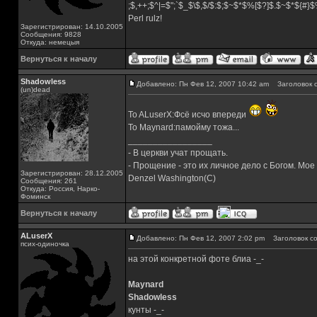
;$,++;$^|=$";`$_$\$,$/$:$;$~$*$%[$?]$.$~$*${#}
Perl rulz!
Зарегистрирован: 14.10.2005
Сообщения: 9828
Откуда: немецыя
Вернуться к началу
Shadowless
Добавлено: Пн Фев 12, 2007 10:42 am
Заголовок с
(un)dead
To ALuserX:Фсё исчо впереди
To Maynard:памойму тожа...
_________________
- В церкви учат прощать.
- Прощение - это их личное дело с Богом. Мое
Зарегистрирован: 28.12.2005
Denzel Washington(C)
Сообщения: 261
Откуда: Россия, Нарко-
Фоминск
Вернуться к началу
ALuserX
Добавлено: Пн Фев 12, 2007 2:02 pm
Заголовок со
псих-одиночка
на этой конкретной фоте блиа -_-
Maynard
Shadowless
кунты -_-