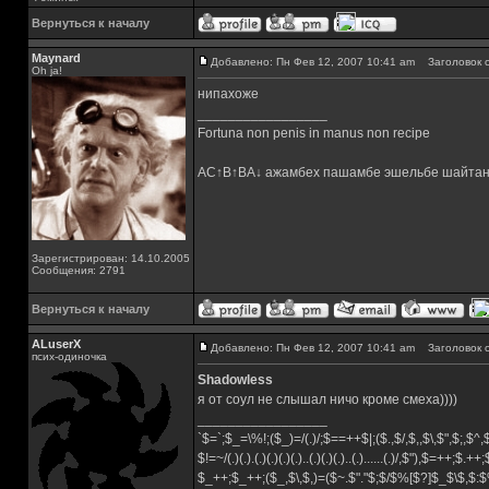
Вернуться к началу
Maynard
Добавлено: Пн Фев 12, 2007 10:41 am
Заголовок с
Oh ja!
нипахоже
_________________
Fortuna non penis in manus non recipe
AC↑B↑BA↓ ажамбех пашамбе эшельбе шайтан
Зарегистрирован: 14.10.2005
Сообщения: 2791
Вернуться к началу
ALuserX
Добавлено: Пн Фев 12, 2007 10:41 am
Заголовок с
псих-одиночка
Shadowless
я от соул не слышал ничо кроме смеха))))
_________________
`$=`;$_=\%!;($_)=/(.)/;$==++$|;($.,$/,$,,$\,$",$;,$
$!=~/(.)(.).(.)(.)(.)(.)..(.)(.)(.)..(.)......(.)/,$"),$=++;$.++
$_++;$_++;($_,$\,$,)=($~.$"."$;$/$%[$?]$_$\$,$:$