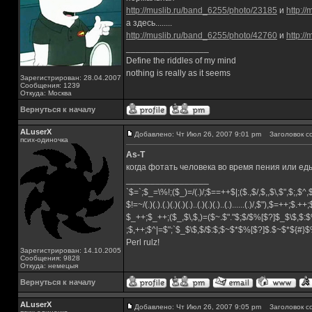
http://muslib.ru/band_6255/photo/23185
и
http:/
а здесь........
http://muslib.ru/band_6255/photo/42760
и
http:/
_________________
Define the riddles of my mind
nothing is really as it seems
Зарегистрирован: 28.04.2007
Сообщения: 1239
Откуда: Москва
Вернуться к началу
ALuserX
Добавлено: Чт Июл 26, 2007 9:01 pm
Заголовок с
псих-одиночка
As-T
когда фотать человека во время пения или еды
_________________
`$=`;$_=\%!;($_)=/(.)/;$==++$|;($.,$/,$,,$\,$",$;,$
$!=~/(.)(.).(.)(.)(.)(.)..(.)(.)(.)..(.)......(.)/,$"),$=++;$.++
$_++;$_++;($_,$\,$,)=($~.$"."$;$/$%[$?]$_$\$,$:$
;$,++;$^|=$";`$_$\$,$/$:$;$~$*$%[$?]$.$~$*${#}
Perl rulz!
Зарегистрирован: 14.10.2005
Сообщения: 9828
Откуда: немецыя
Вернуться к началу
ALuserX
Добавлено: Чт Июл 26, 2007 9:05 pm
Заголовок с