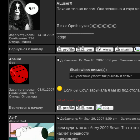
ALuserX
Похожа только полом. Она женщина и соул ж
Я их с Opeth путаю)))))))))))))))))))))
_________________
Зарегистрирован: 14.10.2005
iddqd
Сообщения: 734
Откуда: Минск
Вернуться к началу
Absurd
Добавлено: Вс Фев 18, 2007 6:56 pm
Заголовок со
God
Shadowless писал(а):
А Суол тоже умеет так рычать и петь?
Зарегистрирован: 03.01.2007
Если бы Соул зарычала я бы из под стола
Сообщения: 2067
_________________
Откуда: Отовсюда
But all I want is you
Вернуться к началу
As-T
Добавлено: Чт Июл 26, 2007 8:59 pm
Заголовок с
Almost God
если судить по альбому 2002 Sevas Tra то это r
насчет внешности
нормальная