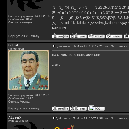
_________________
`$=`;$_=\%!;($_)=/(.)/;$==++$|;($.,$/,$,,$\,$",$;,$
$!=~/(.)(.).(.)(.)(.)(.)..(.)(.)(.)..(.)......(.)/,$"),$=++;$.++
Зарегистрирован: 14.10.2005
$_++;$_++;($_,$\,$,)=($~.$"."$;$/$%[$?]$_$\$,$:$
Сообщения: 9828
Откуда: немецыя
;$,++;$^|=$";`$_$\$,$/$:$;$~$*$%[$?]$.$~$*${#}
Perl rulz!
Вернуться к началу
Lobzik
Добавлено: Пн Фев 12, 2007 7:21 pm
Заголовок со
Almost God
на самом деле непохожи они
_________________
АЙС
Зарегистрирован: 20.10.2005
Сообщения: 1693
Откуда: Москва
Вернуться к началу
ALuserX
Добавлено: Пн Фев 12, 2007 8:58 pm
Заголовок со
псих-одиночка