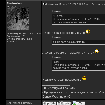
Shadowless
Добавлено: Пн Фев 12, 2007 10:35 am
Заголовок с
(un)dead
Цитата:
ALuserX
СообщениеДобавлено: Пн Фев 12, 2007 2:3
все еще никак ни послушаю))))
Ну ты как обычно в своем стиле
Зарегистрирован: 28.12.2005
Сообщения: 261
Цитата:
Откуда: Россия, Нарко-
Фоминск
зы: на соул похожа чем-то))
А Суол тоже умеет так рычать и петь?
Цитата:
Lobzik
СообщениеДобавлено: Пн Фев 12, 2007 3:3
певица эта та которая слева?
Нед,это которая посередине
_________________
- В церкви учат прощать.
- Прощение - это их личное дело с Богом. Мое
Denzel Washington(C)
Вернуться к началу