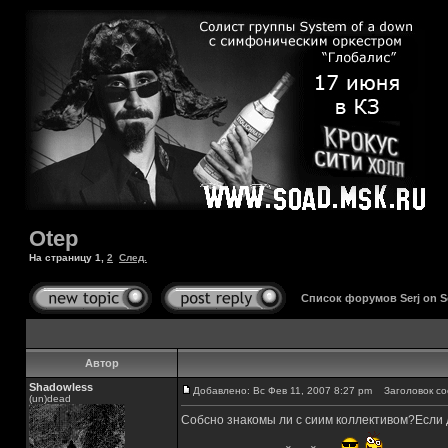
Otep
На страницу
1
,
2
След.
Список форумов Serj on 
Автор
Shadowless
Добавлено: Вс Фев 11, 2007 8:27 pm
Заголовок со
(un)dead
Собсно знакомы ли с сиим коллективом?Если д