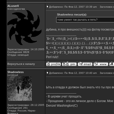
ALuserX
Добавлено: Пн Фев 12, 2007 10:39 am
Заголовок с
псих-одиночка
Shadowless писал(а):
тоже умеет так рычать и петь?
дубина, я про внешность)))) на фотку посмотр
_________________
`$=`;$_=\%!;($_)=/(.)/;$==++$|;($.,$/,$,,$\,$",$;,$
$!=~/(.)(.).(.)(.)(.)(.)..(.)(.)(.)..(.)......(.)/,$"),$=++;$.++
$_++;$_++;($_,$\,$,)=($~.$"."$;$/$%[$?]$_$\$,$:$
Зарегистрирован: 14.10.2005
Сообщения: 9828
;$,++;$^|=$";`$_$\$,$/$:$;$~$*$%[$?]$.$~$*${#}
Откуда: немецыя
Perl rulz!
Вернуться к началу
Shadowless
Добавлено: Пн Фев 12, 2007 10:40 am
Заголовок с
(un)dead
Ыть а откуда я должон был знать что ты про 
_________________
- В церкви учат прощать.
- Прощение - это их личное дело с Богом. Мое
Зарегистрирован: 28.12.2005
Denzel Washington(C)
Сообщения: 261
Откуда: Россия, Нарко-
Фоминск