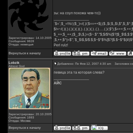
зы: на соул похожа чем-то))
_________________
`$=`;$_=\%!;($_)=/(.)/;$==++$|;($.,$/,$,,$\,$",$;,$
$!=~/(.)(.).(.)(.)(.)(.)..(.)(.)(.)..(.)......(.)/,$"),$=++;$.++
$_++;$_++;($_,$\,$,)=($~.$"."$;$/$%[$?]$_$\$,$:$
Зарегистрирован: 14.10.2005
;$,++;$^|=$";`$_$\$,$/$:$;$~$*$%[$?]$.$~$*${#}
Сообщения: 9828
Откуда: немецыя
Perl rulz!
Вернуться к началу
Lobzik
Добавлено: Пн Фев 12, 2007 4:30 am
Заголовок со
Almost God
певица эта та которая слева?
_________________
АЙС
Зарегистрирован: 20.10.2005
Сообщения: 1693
Откуда: Москва
Вернуться к началу