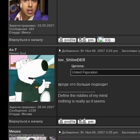
Зарегистрирован: 23.05.2007
Сообщения: 193
Откуда: Минск
Вернуться к началу
As-T
Добавлено: Вт Ноя 06, 2007 3:03 pm
Заголовок с
Almost God
tov_ShVonDER
Цитата:
United Figuration
вроде это больше подходит
_________________
Define the riddles of my mind
nothing is really as it seems
Зарегистрирован: 28.04.2007
Сообщения: 1239
Откуда: Москва
Вернуться к началу
Мишка
Добавлено: Вт Ноя 06, 2007 4:35 pm
Заголовок с
Инкогнитивная какашка