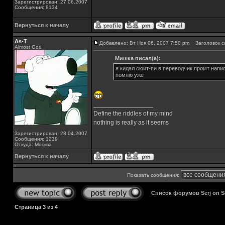
Зарегистрирован: 27.06.2007
Сообщения: 8134
Вернуться к началу
As-T
Добавлено: Вт Ноя 06, 2007 7:50 pm
Заголовок с
Almost God
Мишка писал(а):
я кидал сюит-пи в переводчик.промт напис
помню уже
_________________
Define the riddles of my mind
nothing is really as it seems
Зарегистрирован: 28.04.2007
Сообщения: 1239
Откуда: Москва
Вернуться к началу
Показать сообщения:
Список форумов Serj on 
Страница
3
из
4