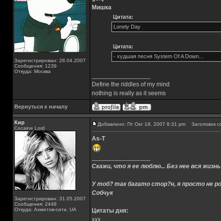
Мишка
Цитата:
Lonely Day
Цитата:
- худшая песня System Of A Down...
Зарегистрирован: 28.04.2007
Сообщения: 1239
Откуда: Москва
_________________
Define the riddles of my mind
nothing is really as it seems
Вернуться к началу
Кир
Добавлено: Пт Окт 19, 2007 8:31 pm
Заголовок с
Cocaine Lord
As-T
_________________
Скажи, что я ее люблю... Без нее вся жизнь
У тоб? так багато стор?н, я просто не ро
Собчук
Зарегистрирован: 31.05.2007
Сообщения: 2448
Откуда: Ахметов-сити, UA
Цитаты дня:
xxx