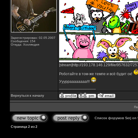
Зарегистрирован: 02.05.2007
Сообщения: 154
Откуда: Хохляндия
[stream]http://193.178.146.129/file/957632/7
Роботайте в том-же темпе и всё будит ок!
Ууурраааааааа!!!
_________________
Вернуться к началу
По
Список форумов Serj on
Страница
2
из
2