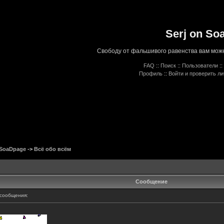
Serj on So
Свободу от фальшивого равенства вам може
FAQ
::
Поиск
::
Пользователи
::
Профиль
::
Войти и проверить л
 SoaDpage
->
Всё обо всём
Сообщение
сообщения: