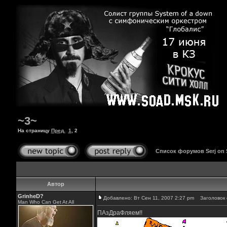
~3~
На страницу
Пред.
1
,
2
Список форумов Serj on
Автор
GrinheD?
Добавлено: Вт Сен 11, 2007 2:27 pm
Заголовок 
Man Who Can Get At All
ПАзДраФляем!!