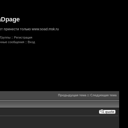
aDpage
т принести только www.soad.msk.ru
Группы
::
Регистрация
ичные сообщения
::
Вход
Предыдущая тема
::
Следующая тема