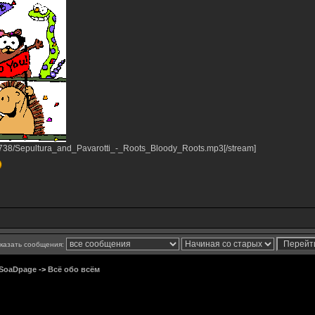
25738/Sepultura_and_Pavarotti_-_Roots_Bloody_Roots.mp3[/stream]
казать сообщения:
 SoaDpage
->
Всё обо всём