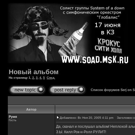
Новый альбом
На страницу
1
,
2
,
3
,
4
,
5
След.
Список форумов Serj on 
Автор
Румя
Добавлено: Вс Ноя 20, 2005 4:11 pm
Заголовок с
Гость
Да, скачал и послушал альбом! Неплохой аль
З.Ы. Килл Рок-н-Ролл РУЛИТ!