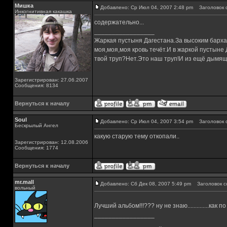
Мишка
Добавлено: Ср Июл 04, 2007 2:48 pm
Заголовок 
Инкогнитивная какашка
содержательно...
_________________
Жаркая пустыня Дагестана.За высоким барха
моя,моя,моя кровь течёт.И в жаркой пустыне
твой труп?Нет.Это наш труп!И из ещё дымящ
Зарегистрирован: 27.06.2007
Сообщения: 8134
Вернуться к началу
Soul
Добавлено: Ср Июл 04, 2007 3:54 pm
Заголовок 
Бескрылый Ангел
какую старую тему откопали..
Зарегистрирован: 12.08.2006
Сообщения: 1774
Вернуться к началу
mr.mall
Добавлено: Сб Дек 08, 2007 5:49 pm
Заголовок с
вольный
Лучший альбом!!!??? ну не знаю..............как по м
_________________