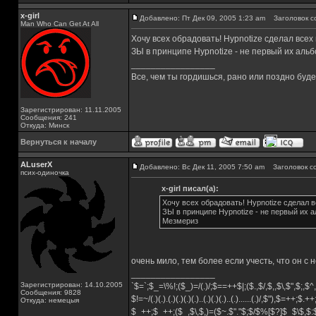
x-girl
Добавлено: Пт Дек 09, 2005 1:23 am
Заголовок с
Man Who Can Get At All
Хочу всех обрадовать! Hypnotize сделал все
ЗЫ в принципе Hypnotize - не первый их аль
_________________
Все, чем ты гордишься, рано или поздно буд
Зарегистрирован: 11.11.2005
Сообщения: 241
Откуда: Минск
Вернуться к началу
ALuserX
Добавлено: Вс Дек 11, 2005 7:50 am
Заголовок с
псих-одиночка
x-girl писал(а):
Хочу всех обрадовать! Hypnotize сделал 
ЗЫ в принципе Hypnotize - не первый их 
Мезмериз
очень мило, тем более если учесть, что он с 
_________________
Зарегистрирован: 14.10.2005
`$=`;$_=\%!;($_)=/(.)/;$==++$|;($.,$/,$,,$\,$",$;,
Сообщения: 9828
$!=~/(.)(.).(.)(.)(.)(.)..(.)(.)(.)..(.)......(.)/,$"),$=++;$.+
Откуда: немецыя
$_++;$_++;($_,$\,$,)=($~.$"."$;$/$%[$?]$_$\$,$: