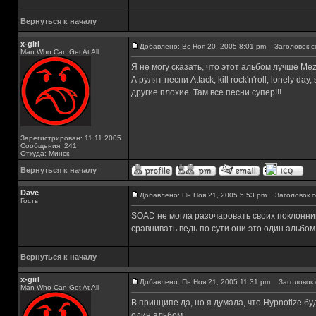
Вернуться к началу
x-girl
Добавлено: Вс Ноя 20, 2005 8:01 pm
Заголовок с
Man Who Can Get At All
Я не могу сказать, что этот альбом лучше Me
А рулят песни Attack, kill rock'n'roll, lonely d
другие плохие. Там все песни супер!!!
Зарегистрирован: 11.11.2005
Сообщения: 241
Откуда: Минск
Вернуться к началу
Dave
Добавлено: Пн Ноя 21, 2005 5:53 pm
Заголовок с
Гость
SOAD не могла разочаровать своих поклоннико
сравнивать ведь по сути они это один альбом
Вернуться к началу
x-girl
Добавлено: Пн Ноя 21, 2005 11:31 pm
Заголовок 
Man Who Can Get At All
В принципе да, но я думала, что Hypnotize б
один альбом