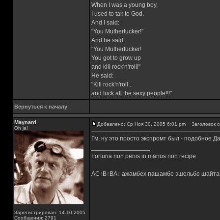
When I was a young boy,
I used to tak to God.
And I said:
"You Mutherfucker!"
And he said:
"You Mutherfucker!
You got to grow up
and kill rock'n'roll!"
He said:
"Kill rock'n'roll...
and fuck all the sexy people!!!"
Вернуться к началу
Maynard
Добавлено: Ср Ноя 30, 2005 6:01 pm
Заголовок с
Oh ja!
Гм, ну это просто экспромт был - подобное Д
_________________
Fortuna non penis in manus non recipe
AC↑B↑BA↓ ажамбех пашамбе эшельбе шайта
Зарегистрирован: 14.10.2005
Сообщения: 2791