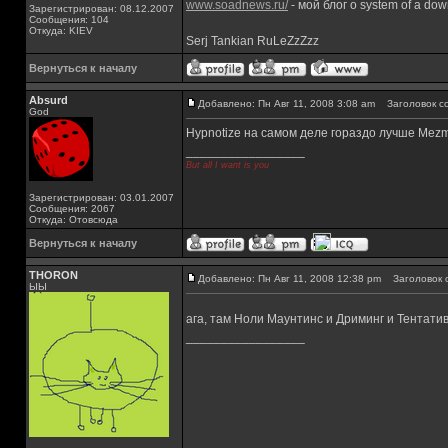
www.soadnews.ru/
- мой блог о system of a do
Зарегистрирован: 08.12.2007
Сообщения: 104
Откуда: KIEV
Serj Tankian RuLeZzZzz
Вернуться к началу
Absurd
Добавлено: Пн Авг 11, 2008 3:08 am
Заголовок с
God
Hypnotize на самом деле гораздо лучше Mezm
_________________
But all I want is you
Зарегистрирован: 03.01.2007
Сообщения: 2067
Откуда: Отовсюда
Вернуться к началу
THORON
Добавлено: Пн Авг 11, 2008 12:38 pm
Заголовок 
ЫЫ
ага, там Ноли Маунтинс и Дриминг и Тентати
_________________