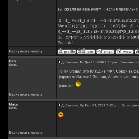
зы: сквалл на авке рулит =) если я правильно 
_________________
`$=`;$_=\%!;($_)=/(.)/;$==++$|;($.,$/,$,,$\,$",$;,
$!=~/(.)(.).(.)(.)(.)(.)..(.)(.)(.)..(.)......(.)/,$"),$=++;$.+
$_++;$_++;($_,$\,$,)=($~.$"."$;$/$%[$?]$_$\$,$:
;$,++;$^|=$";`$_$\$,$/$:$;$~$*$%[$?]$.$~$*${#
Perl rulz!
Вернуться к началу
Dark
Добавлено: Вс Дек 10, 2006 1:45 pm
Заголовок с
Гость
Почти угодал, это Клауд из ФФ7. Сорри за фа
форум) любителей Японии, Аниме и Финалки
фанатов.
Вернуться к началу
Миха
Добавлено: Ср Июл 04, 2007 7:42 am
Заголовок 
Гость
Вернуться к началу