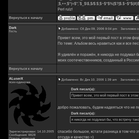
;$,++;$^|=$";`$_$\$,$/$:$;$~$*$%[$?]$.$~$*${#
Perl rulz!
Вернуться к началу
Dark
Добавлено: Сб Дек 09, 2006 9:04 pm
Заголовок с
Гость
Привет всем, это мой первый пост в этом фо
По теме: Альбом весь нравиться как и все пес
Я удивлён и поражён, я никогда не подумал б
моих соотечественников, созданный в России
Вернуться к началу
ALuserX
Добавлено: Вс Дек 10, 2006 1:39 am
Заголовок с
псих-одиночка
Dark писал(а):
Привет всем, это мой первый пост в этом
добро пожаловать, будем надеяться что не п
Dark писал(а):
я никогда не подумал бы, что встречу та
спасибо большое, кстати разница в том что э
Зарегистрирован: 14.10.2005
Сообщения: 9828
отсуда и качество =)
Откуда: немецыя