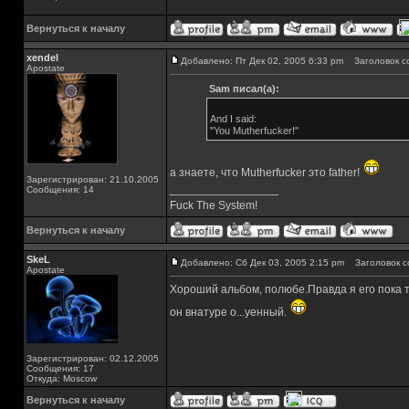
Вернуться к началу
xendel
Добавлено: Пт Дек 02, 2005 6:33 pm
Заголовок с
Apostate
Sam писал(а):
And I said:
"You Mutherfucker!"
а знаете, что Mutherfucker это father!
Зарегистрирован: 21.10.2005
_________________
Сообщения: 14
Fuck The System!
Вернуться к началу
SkeL
Добавлено: Сб Дек 03, 2005 2:15 pm
Заголовок с
Apostate
Хороший альбом, полюбе.Правда я его пока т
он внатуре о...уенный.
Зарегистрирован: 02.12.2005
Сообщения: 17
Откуда: Moscow
Вернуться к началу