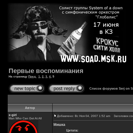
Первые воспоминания
На страницу
Пред.
1
,
2
,
3
,
4
,
5
Список форумов Serj on 
Автор
x-girl
Добавлено: Вс Ноя 04, 2007 1:52 am
Заголовок со
Man Who Can Get At All
Мишка
Цитата: