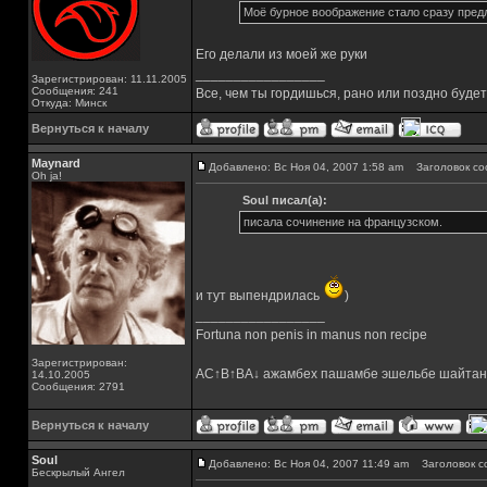
Моё бурное воображение стало сразу предл
Его делали из моей же руки
_________________
Зарегистрирован: 11.11.2005
Сообщения: 241
Все, чем ты гордишься, рано или поздно буде
Откуда: Минск
Вернуться к началу
Maynard
Добавлено: Вс Ноя 04, 2007 1:58 am
Заголовок со
Oh ja!
Soul писал(а):
писала сочинение на французском.
и тут выпендрилась
)
_________________
Fortuna non penis in manus non recipe
Зарегистрирован:
AC↑B↑BA↓ ажамбех пашамбе эшельбе шайтан
14.10.2005
Сообщения: 2791
Вернуться к началу
Soul
Добавлено: Вс Ноя 04, 2007 11:49 am
Заголовок с
Бескрылый Ангел