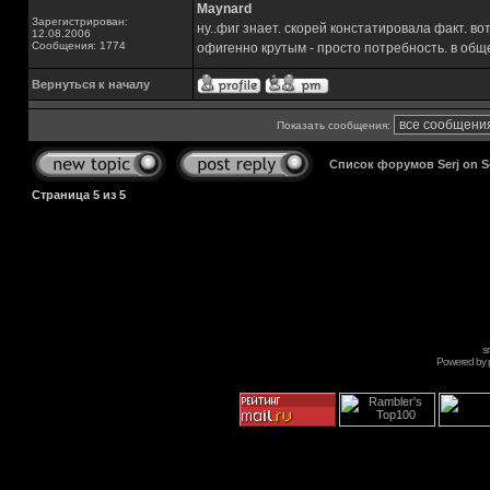
Maynard
Зарегистрирован:
ну..фиг знает. скорей констатировала факт. в
12.08.2006
Сообщения: 1774
офигенно крутым - просто потребность. в обще
Вернуться к началу
Показать сообщения:
Список форумов Serj on 
Страница
5
из
5
s
Powered by