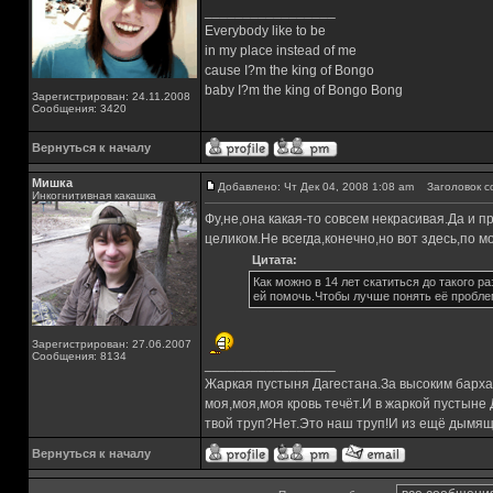
_________________
Everybody like to be
in my place instead of me
cause I?m the king of Bongo
baby I?m the king of Bongo Bong
Зарегистрирован: 24.11.2008
Сообщения: 3420
Вернуться к началу
Мишка
Добавлено: Чт Дек 04, 2008 1:08 am
Заголовок с
Инкогнитивная какашка
Фу,не,она какая-то совсем некрасивая.Да и п
целиком.Не всегда,конечно,но вот здесь,по мо
Цитата:
Как можно в 14 лет скатиться до такого 
ей помочь.Чтобы лучше понять её пробл
Зарегистрирован: 27.06.2007
Сообщения: 8134
_________________
Жаркая пустыня Дагестана.За высоким барха
моя,моя,моя кровь течёт.И в жаркой пустыне
твой труп?Нет.Это наш труп!И из ещё дымящ
Вернуться к началу