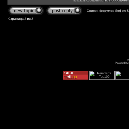
Показать сообщения:
Список форумов Serj on 
Страница
2
из
2
s
Powered by