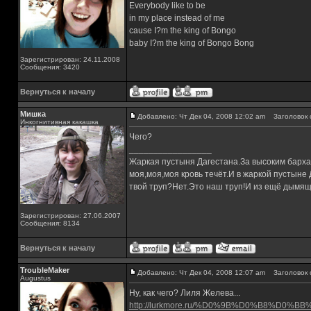
Everybody like to be
in my place instead of me
cause I?m the king of Bongo
baby I?m the king of Bongo Bong
Зарегистрирован: 24.11.2008
Сообщения: 3420
Вернуться к началу
Мишка
Добавлено: Чт Дек 04, 2008 12:02 am
Заголовок 
Инкогнитивная какашка
Чего?
_________________
Жаркая пустыня Дагестана.За высоким барха
моя,моя,моя кровь течёт.И в жаркой пустыне
твой труп?Нет.Это наш труп!И из ещё дымящ
Зарегистрирован: 27.06.2007
Сообщения: 8134
Вернуться к началу
TroubleMaker
Добавлено: Чт Дек 04, 2008 12:07 am
Заголовок 
Augustus
Ну, как чего? Лиля Желева...
http://lurkmore.ru/%D0%9B%D0%B8%D