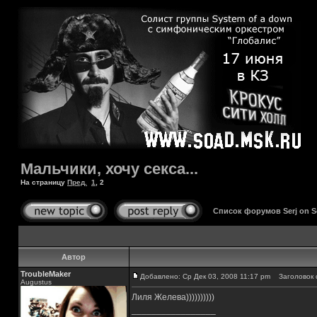
Мальчики, хочу секса...
На страницу
Пред.
1
,
2
Список форумов Serj on 
Автор
TroubleMaker
Добавлено: Ср Дек 03, 2008 11:17 pm
Заголовок 
Augustus
Лиля Желева))))))))))
_________________