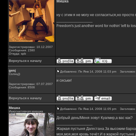
Мишка
ну с этим я не могу не согласиться,но просто 
_________________
Freedom's just another word for nothin' left to los
Зарегистрирован: 10.12.2007
Сообщения: 1580
Откуда: spb
Вернуться к началу
genj
Добавлено: Пн Янв 14, 2008 11:03 pm
Заголовок 
Солнц))
и сиськи!
Зарегистрирован: 07.07.2007
Сообщения: 8506
Вернуться к началу
Мишка
Добавлено: Пн Янв 14, 2008 11:05 pm
Заголовок 
Инкогнитивная какашка
Добрый день!Меня зовут Куагмир,а вас как?
_________________
Жаркая пустыня Дагестана.За высоким барха
моя,моя,моя кровь течёт.И в жаркой пустыне