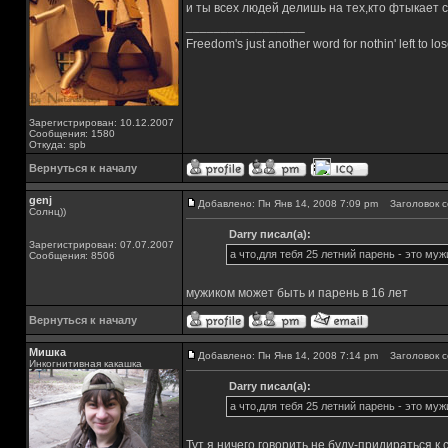
и ты всех людей делишь на тех,кто фтыкает 
_________________
Freedom's just another word for nothin' left to los
Зарегистрирован: 10.12.2007
Сообщения: 1580
Откуда: spb
Вернуться к началу
genj
Добавлено: Пн Янв 14, 2008 7:09 pm
Заголовок с
Солнц))
Darry писал(а):
Зарегистрирован: 07.07.2007
а что,для тебя 25 летний парень - это муж
Сообщения: 8506
мужиком может быть и парень в 16 лет
Вернуться к началу
Мишка
Добавлено: Пн Янв 14, 2008 7:14 pm
Заголовок с
Инкогнитивная какашка
Darry писал(а):
а что,для тебя 25 летний парень - это муж
Тут я ничего говорить не буду-придираться к