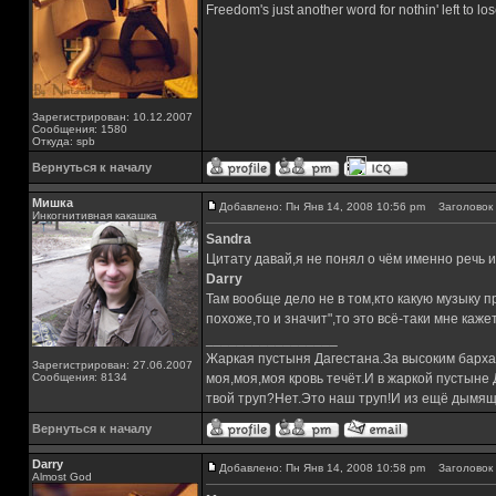
Freedom's just another word for nothin' left to los
Зарегистрирован: 10.12.2007
Сообщения: 1580
Откуда: spb
Вернуться к началу
Мишка
Добавлено: Пн Янв 14, 2008 10:56 pm
Заголовок 
Инкогнитивная какашка
Sandra
Цитату давай,я не понял о чём именно речь и
Darry
Там вообще дело не в том,кто какую музыку 
похоже,то и значит",то это всё-таки мне каже
_________________
Жаркая пустыня Дагестана.За высоким барха
Зарегистрирован: 27.06.2007
Сообщения: 8134
моя,моя,моя кровь течёт.И в жаркой пустыне
твой труп?Нет.Это наш труп!И из ещё дымящ
Вернуться к началу
Darry
Добавлено: Пн Янв 14, 2008 10:58 pm
Заголовок 
Almost God