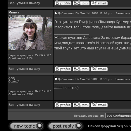
Вернуться к началу
Мишка
Добавлено: Пн Янв 14, 2008 11:14 pm
Заголовок 
Инкогнитивная какашка
Это цитата из Гриффинов.Там когда Куагмир 
говорить:"Стоп!Стоп!Стоп!Давайте начнём вс
_________________
Жаркая пустыня Дагестана.За высоким барха
моя,моя,моя кровь течёт.И в жаркой пустыне
твой труп?Нет.Это наш труп!И из ещё дымящ
Зарегистрирован: 27.06.2007
Сообщения: 8134
Вернуться к началу
genj
Добавлено: Пн Янв 14, 2008 11:21 pm
Заголовок 
Солнц))
аааа понятно)
Зарегистрирован: 07.07.2007
Сообщения: 8506
Вернуться к началу
Показать сообщения:
Список форумов Serj on 