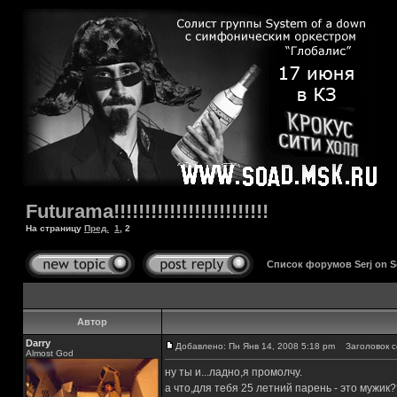
Futurama!!!!!!!!!!!!!!!!!!!!!!!!!
На страницу
Пред.
1
,
2
Список форумов Serj on 
Автор
Darry
Добавлено: Пн Янв 14, 2008 5:18 pm
Заголовок с
Almost God
ну ты и...ладно,я промолчу.
а что,для тебя 25 летний парень - это мужик?