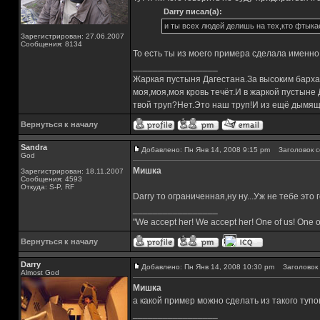
Darry писал(а):
и ты всех людей делишь на тех,кто фтыка
Зарегистрирован: 27.06.2007
Сообщения: 8134
То есть ты из моего примера сделала именн
_________________
Жаркая пустыня Дагестана.За высоким барха
моя,моя,моя кровь течёт.И в жаркой пустыне
твой труп?Нет.Это наш труп!И из ещё дымящ
Вернуться к началу
Sandra
Добавлено: Пн Янв 14, 2008 9:15 pm
Заголовок с
God
Мишка
Зарегистрирован: 18.11.2007
Сообщения: 4593
Откуда: S-P, RF
Darry то ограниченная,ну ну...Уж не тебе это 
_________________
"We accept her! We accept her! One of us! One o
Вернуться к началу
Darry
Добавлено: Пн Янв 14, 2008 10:30 pm
Заголовок 
Almost God
Мишка
а какой пример можно сделать из такого туп
_________________