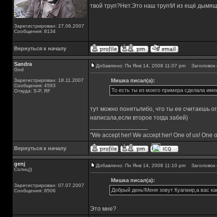
твой труп?Нет.Это наш труп!И из ещё дымящ
Зарегистрирован: 27.06.2007
Сообщения: 8134
Вернуться к началу
Sandra
Добавлено: Пн Янв 14, 2008 11:07 pm
Заголовок 
God
Зарегистрирован: 18.11.2007
Мишка писал(а):
Сообщения: 4593
То есть ты из моего примера сделала им
Откуда: S-P, RF
тут можно понятьлибо, что ты ее считаешь о
написала,если второе тогда забей)
_________________
"We accept her! We accept her! One of us! One o
Вернуться к началу
genj
Добавлено: Пн Янв 14, 2008 11:10 pm
Заголовок 
Солнц))
Мишка писал(а):
Зарегистрирован: 07.07.2007
Добрый день!Меня зовут Куагмир,а вас ка
Сообщения: 8506
Это мне?