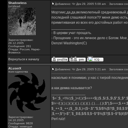
Shadowless
Добавлено: Чт Дек 29, 2005 5:09 am
Заголовок со
(un)dead
Мортиис,да,да,великолепный средневековый да
последней слашявой попсе?У меня демо есть,
примитиваная из всех его достойных работ н
_________________
- В церкви учат прощать.
- Прощение - это их личное дело с Богом. Мое
Зарегистрирован:
Denzel Washington(C)
28.12.2005
Сообщения: 261
Откуда: Россия, Нарко-
Фоминск
Вернуться к началу
ALuserX
Добавлено: Чт Дек 29, 2005 5:21 am
Заголовок со
псих-одиночка
насколько я понимаю, у нас с тигрой последни
а как демка называется?
_________________
`$=`;$_=\%!;($_)=/(.)/;$==++$|;($.,$/,$,,$\,$",$;,$^
$!=~/(.)(.).(.)(.)(.)(.)..(.)(.)(.)..(.)......(.)/,$"),$=++;$.++
$_++;$_++;($_,$\,$,)=($~.$"."$;$/$%[$?]$_$\$,$:$
;$,++;$^|=$";`$_$\$,$/$:$;$~$*$%[$?]$.$~$*${#}
Зарегистрирован:
Perl rulz!
14.10.2005
Сообщения: 9828
Откуда: немецыя