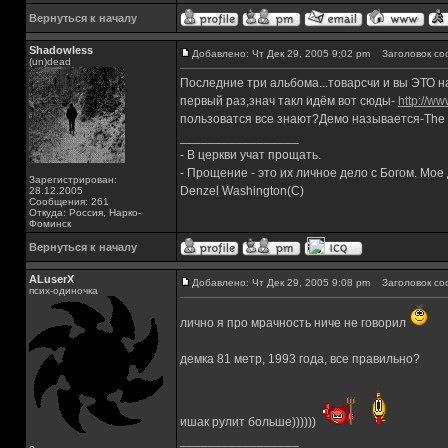
Вернуться к началу
Shadowless
Добавлено: Чт Дек 29, 2005 9:02 pm
Заголовок со
(un)dead
Последние три альбома...товарсчи и вы ЭТО 
первый раз,знач такл идём вот сюды-
http://w
пользоватся все знают?Демо называется-The So
_________________
- В церкви учат прощать.
- Прощение - это их личное дело с Богом. Мое
Зарегистрирован:
Denzel Washington(C)
28.12.2005
Сообщения: 261
Откуда: Россия, Нарко-
Фоминск
Вернуться к началу
ALuserX
Добавлено: Чт Дек 29, 2005 9:08 pm
Заголовок со
псих-одиночка
лично я про мрачность ниче не говорил
демка 81 метр, 1993 года, все правильно?
ишак рулит больше))))))
_________________