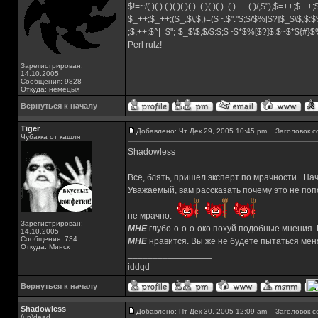
$!=~/(.)(.).(.)(.)(.)(.)..(.)(.)(.)..(.)......(.)/,$"),$=++;$.++
$_++;$_++;($_,$\,$,)=($~.$"."$;$/$%[$?]$_$\$,$:$
;$,++;$^|=$";`$_$\$,$/$:$;$~$*$%[$?]$.$~$*${#}
Perl rulz!
Зарегистрирован:
14.10.2005
Сообщения: 9828
Откуда: немецыя
Вернуться к началу
Tiger
Добавлено: Чт Дек 29, 2005 10:45 pm
Заголовок с
Чубакка от кашля
Shadowless
Все, блять, пришел эксперт по мрачности.. Нач
Уважаемый, вам рассказать почему это не попс
не мрачно.
Зарегистрирован:
МНЕ
глубо-о-о-о-око похуй подобные мнения. 
14.10.2005
Сообщения: 734
МНЕ
нравится. Вы же не будете пытаться ме
Откуда: Минск
_________________
iddqd
Вернуться к началу
Shadowless
Добавлено: Пт Дек 30, 2005 12:09 am
Заголовок с
(un)dead