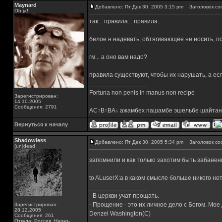
Maynard
Добавлено: Пт Дек 30, 2005 3:15 pm
Заголовок со
Oh ja!
так... правила... правила...
белое н надевать, обтягивающее не носить, пос
гм... а оно вам надо?
правила существуют, чтобы их нарушать, а есл
_________________
Fortuna non penis in manus non recipe
Зарегистрирован:
14.10.2005
Сообщения: 2791
AC↑B↑BA↓ ажамбех пашамбе эшельбе шайтан
Вернуться к началу
Shadowless
Добавлено: Пт Дек 30, 2005 5:34 pm
Заголовок со
(un)dead
запомнили и как только захотим быть забан
to ALuserX:а в каком смысле больше никого не
_________________
- В церкви учат прощать.
- Прощение - это их личное дело с Богом. Мое
Зарегистрирован:
28.12.2005
Denzel Washington(C)
Сообщения: 261
Откуда: Россия, Нарко-