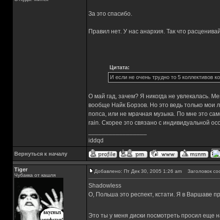
За это спасибо.
Правил нет. У нас анархия. Так что расценив
Цитата:
И если не очень трудно то 5 коллективов 
О май гад, зачем? Я никогда не увлекалась. М
вообще Найк Борзов. Но это ведь только мои
попса, или не мрачная музыка. По мне это сам
rain. Скорее это связано с индивидуальной ос
_________________
iddqd
Вернуться к началу
Tiger
Добавлено: Пт Дек 30, 2005 1:26 am
Заголовок со
Чубакка от кашля
Shadowless
О, Польша это респект, кстати. Я в Варшаве п
Это ты у меня диски посмотреть просил еще