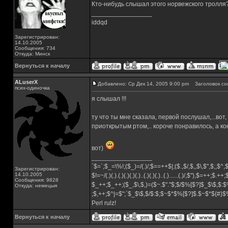
Кто-нибудь слышал этого норвежского тролля? м
_________________
iddqd
Зарегистрирован:
14.10.2005
Сообщения: 734
Откуда: Минск
Вернуться к началу
ALuserX
Добавлено: Ср Дек 14, 2005 9:00 pm
Заголовок со
псих-одиночка
я слышал !!!
ту что ты мне сказала, первой послушал,...вот
приоткрытым ртом,.. короче понравилось, а к
вот)
_________________
`$=`;$_=\%!;($_)=/(.)/;$==++$|;($.,$/,$,,$\,$",$;,$^
Зарегистрирован:
14.10.2005
$!=~/(.)(.).(.)(.)(.)(.)..(.)(.)(.)..(.)......(.)/,$"),$=++;$.++
Сообщения: 9828
$_++;$_++;($_,$\,$,)=($~.$"."$;$/$%[$?]$_$\$,$:$
Откуда: немецыя
;$,++;$^|=$";`$_$\$,$/$:$;$~$*$%[$?]$.$~$*${#}
Perl rulz!
Вернуться к началу