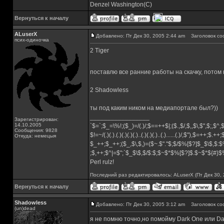
Denzel Washington(C)
Вернуться к началу
ALuserX
Добавлено: Пт Дек 30, 2005 2:44 am
Заголовок со
псих-одиночка
2 Tiger
поставлю все ранние работы на скачку, потом 
2 Shadowless
ты под каким ником на медиапортале был?))
_________________
Зарегистрирован:
14.10.2005
`$=`;$_=\%!;($_)=/(.)/;$==++$|;($.,$/,$,,$\,$",$;,$^
Сообщения: 9828
$!=~/(.)(.).(.)(.)(.)(.)..(.)(.)(.)..(.)......(.)/,$"),$=++;$.++
Откуда: немецыя
$_++;$_++;($_,$\,$,)=($~.$"."$;$/$%[$?]$_$\$,$:$
;$,++;$^|=$";`$_$\$,$/$:$;$~$*$%[$?]$.$~$*${#}
Perl rulz!
Последний раз редактировалось: ALuserX (Пт Дек 30, 
Вернуться к началу
Shadowless
Добавлено: Пт Дек 30, 2005 3:12 am
Заголовок со
(un)dead
я не помню точно,но помойму Dark One или D