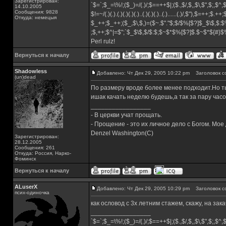
Зарегистрирован:
`$=`;$_=\%!;($_)=/(.)/;$==++$|;($.,$/,$,,$\,$",$;,$^
14.10.2005
Сообщения: 9828
$!=~/(.)(.).(.)(.)(.)(.)..(.)(.)(.)..(.)......(.)/,$"),$=++;$.++
Откуда: немецыя
$_++;$_++;($_,$\,$,)=($~.$"."$;$/$%[$?]$_$\$,$:$
;$,++;$^|=$";`$_$\$,$/$:$;$~$*$%[$?]$.$~$*${#}
Perl rulz!
Вернуться к началу
Shadowless
Добавлено: Чт Дек 29, 2005 10:22 pm
Заголовок с
(un)dead
По размеру вроде более менее подходит.Нo ты
ишак качать неделю будешь,а так за пару час
_________________
- В церкви учат прощать.
- Прощение - это их личное дело с Богом. Мое
Denzel Washington(C)
Зарегистрирован:
28.12.2005
Сообщения: 261
Откуда: Россия, Нарко-
Фоминск
Вернуться к началу
ALuserX
Добавлено: Чт Дек 29, 2005 10:29 pm
Заголовок с
псих-одиночка
как ословод с 3х летним стажем, скажу, на зак
_________________
`$=`;$_=\%!;($_)=/(.)/;$==++$|;($.,$/,$,,$\,$",$;,$^