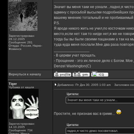
(un)dead
Значит вы меня таки не узнали...ладно,я чист
админу с просьбой высылки подробнейших пра
вашему мнению тотальный и не пробиваемый 
P.S.
Я вроде никого жить не учил,по косточкам ни
место,если нет там то нигде нет,я же не говор
Зарегистрирован:
тогда бы вы были своими пацанами а так на мы
28.12.2005
Сообщения: 261
туда куда меня послали.Мне два раза повторя
Откуда: Россия, Нарко-
Фоминск
_________________
- В церкви учат прощать.
- Прощение - это их личное дело с Богом. Мое
Denzel Washington(C)
Вернуться к началу
Tiger
Добавлено: Пт Дек 30, 2005 1:03 am
Заголовок со
Чубакка от кашля
Цитата:
Значит вы меня таки не узнали...
Простите, не признаю вас в гриме...
Зарегистрирован:
Цитата:
14.10.2005
Сообщения: 734
ладно,я чисто демо посоветовал.
Откуда: Минск