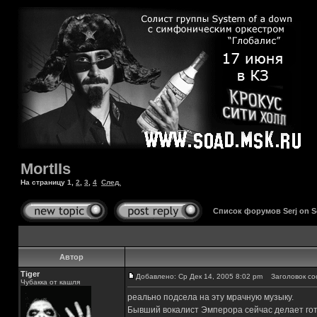
MortIIs
На страницу
1
,
2
,
3
,
4
След.
Список форумов Serj on 
Автор
Tiger
Добавлено: Ср Дек 14, 2005 8:02 pm
Заголовок соо
Чубакка от кашля
реально подсела на эту мрачную музыку.
Бывший вокалист Эмперора сейчас делает гот