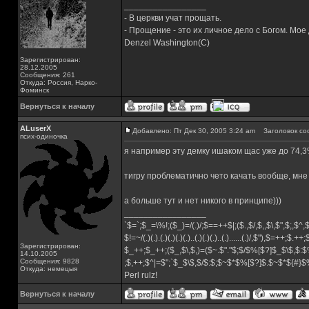
_________________
- В церкви учат прощать.
- Прощение - это их личное дело с Богом. Мое
Denzel Washington(C)
Зарегистрирован:
28.12.2005
Сообщения: 261
Откуда: Россия, Нарко-
Фоминск
Вернуться к началу
ALuserX
Добавлено: Пт Дек 30, 2005 3:24 am
Заголовок со
псих-одиночка
я например эту демку ишаком щас уже до 74,
тигру проблематично чето качать вообще, мне
а больше тут и нет никого в принципе)))
_________________
`$=`;$_=\%!;($_)=/(.)/;$==++$|;($.,$/,$,,$\,$",$;,$^
$!=~/(.)(.).(.)(.)(.)(.)..(.)(.)(.)..(.)......(.)/,$"),$=++;$.++
Зарегистрирован:
$_++;$_++;($_,$\,$,)=($~.$"."$;$/$%[$?]$_$\$,$:$
14.10.2005
Сообщения: 9828
;$,++;$^|=$";`$_$\$,$/$:$;$~$*$%[$?]$.$~$*${#}
Откуда: немецыя
Perl rulz!
Вернуться к началу