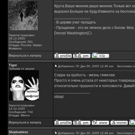
Крута.Ваше мнение,ваше мнение.Только вот как
выразил.Больше не буду.Извините за беспоко
_________________
- В церкви учат прощать.
- Прощение - это их личное дело с Богом. Мое
Denzel Washington(C)
Зарегистрирован:
28.12.2005
Сообщения: 261
Откуда: Россия, Нарко-
Фоминск
Вернуться к началу
Tiger
Добавлено: Пт Дек 30, 2005 12:40 am
Заголовок с
Чубакка от кашля
Сорри за грубость - жизнь тяжелая.
Просто я очень устала от некоторых товарище
относительно трушности и попсовости. Давайт
_________________
iddqd
Зарегистрирован:
14.10.2005
Сообщения: 734
Откуда: Минск
Вернуться к началу
Shadowless
Добавлено: Пт Дек 30, 2005 12:49 am
Заголовок с