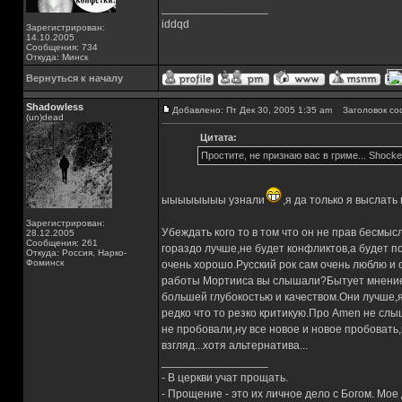
_________________
iddqd
Зарегистрирован:
14.10.2005
Сообщения: 734
Откуда: Минск
Вернуться к началу
Shadowless
Добавлено: Пт Дек 30, 2005 1:35 am
Заголовок со
(un)dead
Цитата:
Простите, не признаю вас в гриме... Shock
ыыыыыыыы узнали
,я да только я выслать
Зарегистрирован:
Убеждать кого то в том что он не прав бесмыс
28.12.2005
Сообщения: 261
гораздо лучше,не будет конфликтов,а будет п
Откуда: Россия, Нарко-
Фоминск
очень хорошо.Русский рок сам очень люблю и 
работы Мортииса вы слышали?Бытует мнение 
большей глубокостью и качеством.Они лучше,
редко что то резко критикую.Про Amen не слы
не пробовали,ну все новое и новое пробовать
взгляд...хотя альтернатива...
_________________
- В церкви учат прощать.
- Прощение - это их личное дело с Богом. Мое