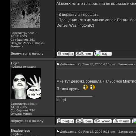
ALuserX:кстате товарисч,вы не высказали св
_________________
- В церкви учат прощать.
- Прощение - это их личное дело с Богом. Мое
Denzel Washington(C)
Зарегистрирован:
28.12.2005
Сообщения: 261
Откуда: Россия, Нарко-
Фоминск
Вернуться к началу
Tiger
Добавлено: Ср Янв 25, 2006 4:15 pm
Заголовок с
Чубакка от кашля
Мне тут девочка обещала 7 альбомов Морти
Я тихо прусь...
_________________
iddqd
Зарегистрирован:
14.10.2005
Сообщения: 734
Откуда: Минск
Вернуться к началу
Shadowless
Добавлено: Ср Янв 25, 2006 9:18 pm
Заголовок с
(un)dead