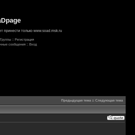
aDpage
т принести только www.soad.msk.ru
Группы
::
Регистрация
ичные сообщения
::
Вход
Предыдущая тема
::
Следующая тема