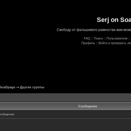
Serj on So
Свободу от фальшивого равенства вам може
FAQ
::
Поиск
::
Пользователи
::
Профиль
::
Войти и проверить л
 SoaDpage
->
Другие группы
Сообщение
ообщения: