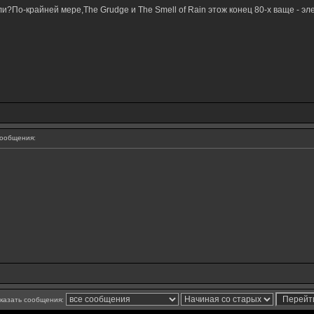
и?По-крайней мере,The Grudge и The Smell of Rain этож конец 80-х ваще - эле
ообщения:
казать сообщения: