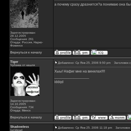
а почему сразу дразнится?а понимаю она бы их
Зарегистрирован:
28.12.2005
Сообщения: 261
Откуда: Россия, Нарко-
Фоминск
Вернуться к началу
Tiger
Добавлено: Ср Янв 25, 2006 9:50 pm
Заголовок с
Чубакка от кашля
Хыы! Нафиг мне на винилах!!!!
_________________
iddqd
Зарегистрирован:
14.10.2005
Сообщения: 734
Откуда: Минск
Вернуться к началу
Shadowless
Добавлено: Ср Янв 25, 2006 11:18 pm
Заголовок 
(un)dead