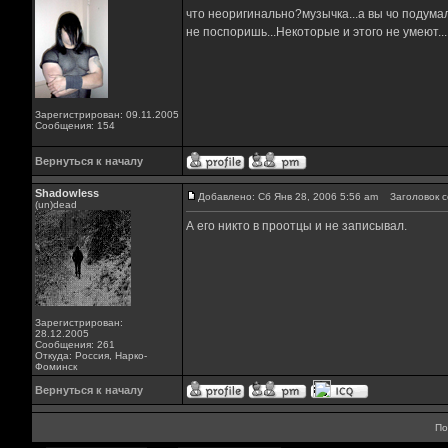
что неоригинально?музычка...а вы чо подумал
не поспоришь...Некоторые и этого не умеют...
Зарегистрирован: 09.11.2005
Сообщения: 154
Вернуться к началу
Shadowless
Добавлено: Сб Янв 28, 2006 5:56 am
Заголовок с
(un)dead
А его никто в проотцы и не записывал.
Зарегистрирован:
28.12.2005
Сообщения: 261
Откуда: Россия, Нарко-
Фоминск
Вернуться к началу
По