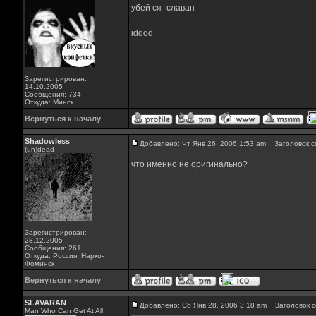
убей ся -славан
_________________
iddqd
Зарегистрирован:
14.10.2005
Сообщения: 734
Откуда: Минск
Вернуться к началу
Shadowless
Добавлено: Чт Янв 26, 2006 1:53 am
Заголовок с
(un)dead
что именно не оригинально?
Зарегистрирован:
28.12.2005
Сообщения: 261
Откуда: Россия, Нарко-
Фоминск
Вернуться к началу
SLAVARAN
Добавлено: Сб Янв 28, 2006 3:18 am
Заголовок с
Man Who Can Get At All