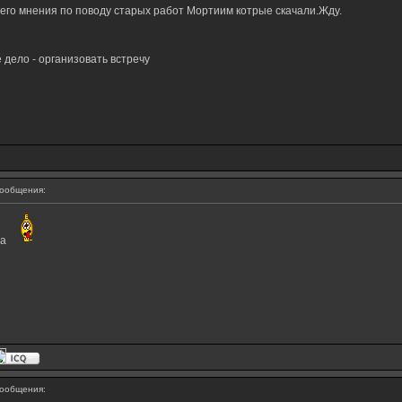
оего мнения по поводу старых работ Мортиим котрые скачали.Жду.
 дело - организовать вcтречу
ообщения:
са
ообщения: