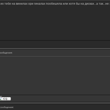
 тебе на винилах ори гиналах пообешяла или хотя бы на дисках...а так...не з
ообщения:
сообщения: