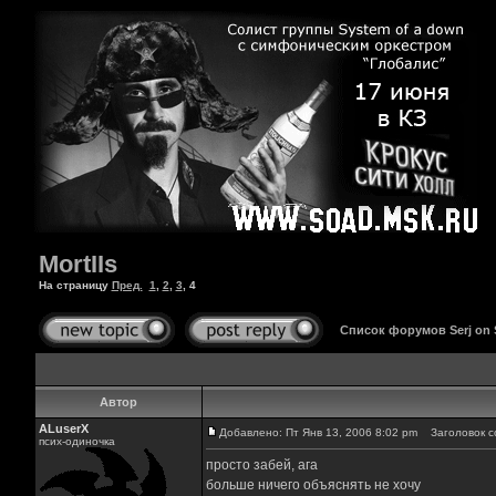
MortIIs
На страницу
Пред.
1
,
2
,
3
,
4
Список форумов Serj on
Автор
ALuserX
Добавлено: Пт Янв 13, 2006 8:02 pm
Заголовок с
псих-одиночка
просто забей, ага
больше ничего объяснять не хочу