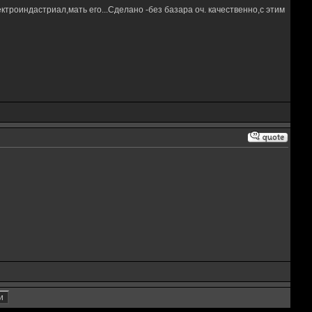
ктроиндастриал,мать его...Сделано -без базара оч. качественно,с этим