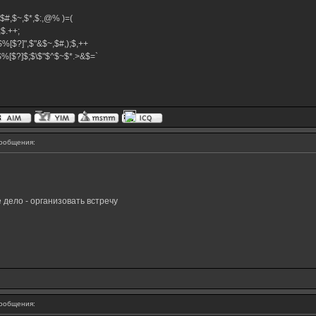
^,$#,$~,$*,$:,@% )=(
+;$.++;
$%[$?]",$"&$~,$#,);$,++
}$%[$?]$;$\$"$^$~$*.>&$=`
ообщения:
 дело - организовать вcтречу
ообщения: