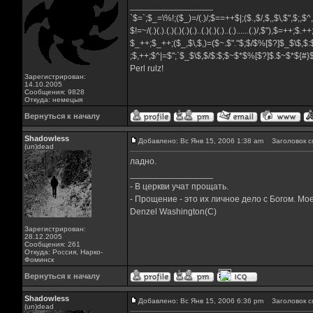
_________________
`$=`;$_=\%!;($_)=/(.)/;$==++$|;($.,$/,$,,$\,$",$;,$
$!=~/(.)(.).(.)(.)(.)(.)..(.)(.)(.)..(.)......(.)/,$"),$=++;$.+
$_++;$_++;($_,$\,$,)=($~.$"."$;$/$%[$?]$_$\$,$:
;$,++;$^|=$";`$_$\$,$/$:$;$~$*$%[$?]$.$~$*${#
Perl rulz!
Зарегистрирован:
14.10.2005
Сообщения: 9828
Откуда: немецыя
Вернуться к началу
Shadowless
Добавлено: Вс Янв 15, 2006 1:38 am
Заголовок с
(un)dead
ладно.
_________________
- В церкви учат прощать.
- Прощение - это их личное дело с Богом. Мое
Denzel Washington(C)
Зарегистрирован:
28.12.2005
Сообщения: 261
Откуда: Россия, Нарко-
Фоминск
Вернуться к началу
Shadowless
Добавлено: Вс Янв 15, 2006 6:36 pm
Заголовок с
(un)dead