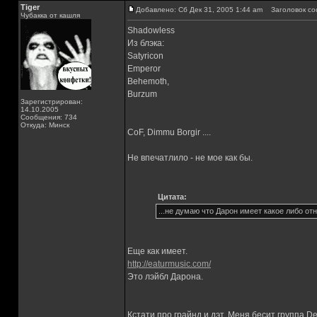
Tiger
Добавлено: Сб Дек 31, 2005 1:44 am
Заголовок со
Чубакка от кашля
Shadowless
Из блэка:
Satyricon
Emperor
Behemoth,
Burzum
Зарегистрирован:
14.10.2005
Сообщения: 734
Откуда: Минск
CoF, Dimmu Borgir ....
Не впечатлило - не мое как бы.
Цитата:
...не думаю что Дарон имеет какое либо от
Еще как имеет.
http://eaturmusic.com/
Это лэйбл Дарона.
Кстати про грайнд и дэт. Меня бесит группа De