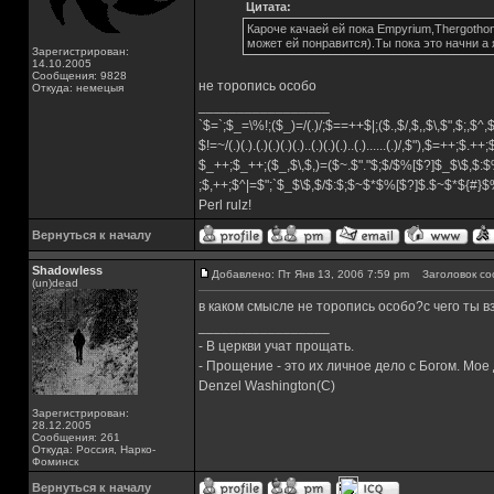
Цитата:
Кароче качаей ей пока Empyrium,Thergotho
может ей понравится).Ты пока это начни а 
Зарегистрирован:
14.10.2005
Сообщения: 9828
не торопись особо
Откуда: немецыя
_________________
`$=`;$_=\%!;($_)=/(.)/;$==++$|;($.,$/,$,,$\,$",$;,$^
$!=~/(.)(.).(.)(.)(.)(.)..(.)(.)(.)..(.)......(.)/,$"),$=++;$.++
$_++;$_++;($_,$\,$,)=($~.$"."$;$/$%[$?]$_$\$,$:$
;$,++;$^|=$";`$_$\$,$/$:$;$~$*$%[$?]$.$~$*${#}
Perl rulz!
Вернуться к началу
Shadowless
Добавлено: Пт Янв 13, 2006 7:59 pm
Заголовок со
(un)dead
в каком смысле не торопись особо?с чего ты 
_________________
- В церкви учат прощать.
- Прощение - это их личное дело с Богом. Мое
Denzel Washington(C)
Зарегистрирован:
28.12.2005
Сообщения: 261
Откуда: Россия, Нарко-
Фоминск
Вернуться к началу