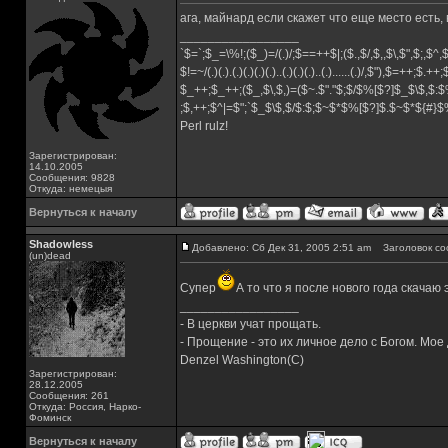
ага, майнард если скажет что еще место есть,
_________________
`$=`;$_=\%!;($_)=/(.)/;$==++$|;($.,$/,$,,$\,$",$;,$^
$!=~/(.)(.).(.)(.)(.)(.)..(.)(.)(.)..(.)......(.)/,$"),$=++;$.++
$_++;$_++;($_,$\,$,)=($~.$"."$;$/$%[$?]$_$\$,$:$
;$,++;$^|=$";`$_$\$,$/$:$;$~$*$%[$?]$.$~$*${#}
Perl rulz!
Зарегистрирован:
14.10.2005
Сообщения: 9828
Откуда: немецыя
Вернуться к началу
Shadowless
Добавлено: Сб Дек 31, 2005 2:51 am
Заголовок со
(un)dead
Супер
А то что я после нового года скачаю 
_________________
- В церкви учат прощать.
- Прощение - это их личное дело с Богом. Мое
Denzel Washington(C)
Зарегистрирован:
28.12.2005
Сообщения: 261
Откуда: Россия, Нарко-
Фоминск
Вернуться к началу