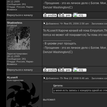
28.12.2005
- Прощение - это их личное дело с Богом. Мое
Сообщения: 261
Откуда: Россия, Нарко-
Denzel Washington(C)
Фоминск
Вернуться к началу
Shadowless
Добавлено: Чт Янв 05, 2006 2:58 am
Заголовок со
(un)dead
To ALuserX:Кароче качаей ей пока Empyrium,T
попса но может ей понравится).Ты пока это на
_________________
- В церкви учат прощать.
- Прощение - это их личное дело с Богом. Мое
Denzel Washington(C)
Зарегистрирован:
28.12.2005
Сообщения: 261
Откуда: Россия, Нарко-
Фоминск
Вернуться к началу
ALuserX
Добавлено: Пт Янв 13, 2006 6:46 am
Заголовок со
псих-одиночка
Цитата:
у меня есть запись с концерта одной из эти
выложил