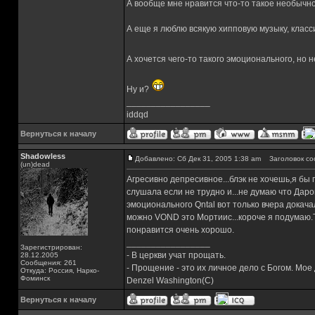
А вообще мне нравится что-то такое необычное
А еще я люблю всякую хипповую музыку, класси
А хочется чего-то такого эмоционального, но 
Ну и?
_________________
iddqd
Вернуться к началу
Shadowless
Добавлено: Сб Дек 31, 2005 1:38 am
Заголовок со
(un)dead
Агресивно депресивное...блэк не хочешь,я бы 
слушала если не трудно и...не думаю что Дарон
эмоционального Qntal вот только вчера докач
можно VOND это Мортиис...короче я подумаю.
понравится очень хорошо.
_________________
Зарегистрирован:
- В церкви учат прощать.
28.12.2005
Сообщения: 261
- Прощение - это их личное дело с Богом. Мое
Откуда: Россия, Нарко-
Фоминск
Denzel Washington(C)
Вернуться к началу