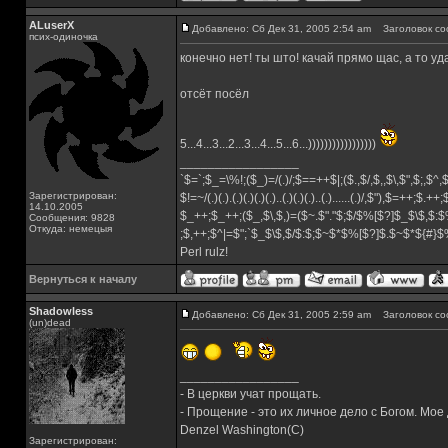
ALuserX
Добавлено: Сб Дек 31, 2005 2:54 am
Заголовок со
псих-одиночка
конечно нет! ты што! качай прямо щас, а то у
отсёт посёл
5...4...3...2...3...4...5...6...)))))))))))))))))
_________________
`$=`;$_=\%!;($_)=/(.)/;$==++$|;($.,$/,$,,$\,$",$;,$^
Зарегистрирован:
$!=~/(.)(.).(.)(.)(.)(.)..(.)(.)(.)..(.)......(.)/,$"),$=++;$.++
14.10.2005
$_++;$_++;($_,$\,$,)=($~.$"."$;$/$%[$?]$_$\$,$:$
Сообщения: 9828
Откуда: немецыя
;$,++;$^|=$";`$_$\$,$/$:$;$~$*$%[$?]$.$~$*${#}
Perl rulz!
Вернуться к началу
Shadowless
Добавлено: Сб Дек 31, 2005 2:59 am
Заголовок со
(un)dead
_________________
- В церкви учат прощать.
- Прощение - это их личное дело с Богом. Мое
Denzel Washington(C)
Зарегистрирован: