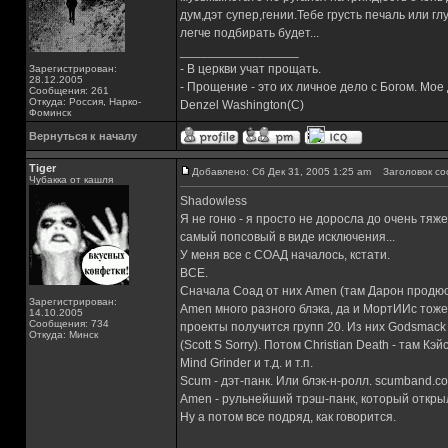
дум,дэт супер,гении.Тебе грусть печаль или 
легче подбирать будет...
_________________
- В церкви учат прощать.
Зарегистрирован:
28.12.2005
- Прощение - это их личное дело с Богом. Мое
Сообщения: 261
Откуда: Россия, Нарко-
Denzel Washington(C)
Фоминск
Вернуться к началу
Tiger
Добавлено: Сб Дек 31, 2005 1:25 am
Заголовок со
Чубакка от кашля
Shadowless
Я не гоню - я просто не доросла до очень тяже
самый попсовый в виде исключения...
У меня все с СОАД началось, кстати.
ВСЕ.
Сначала Соад от них Amen (там Дарон продюсс
Зарегистрирован:
Amen много разного блэка, да и МортИИс тож
14.10.2005
Сообщения: 734
проекты получится групп 20. Из них Godsmack (La
Откуда: Минск
(Scott S Sorry). Потом Christian Death - там К
Mind Grinder и т.д. и т.п.
Scum - дэт-панк. Или блэк-н-ролл. scumband.c
Amen - рульнейший трэш-панк, который открыл гл
Ну а потом все подряд, как говорится.