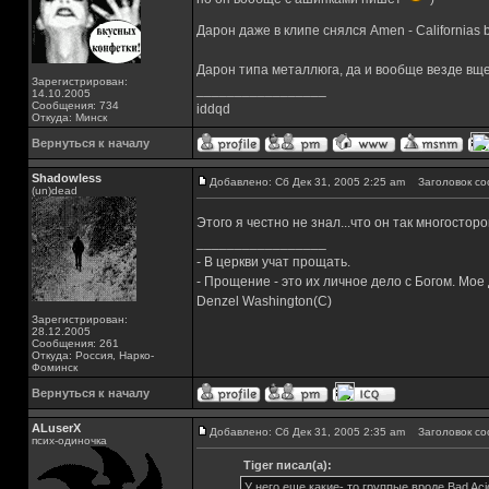
Дарон даже в клипе снялся Amen - Californias b
Дарон типа металлюга, да и вообще везде вщеми
Зарегистрирован:
_________________
14.10.2005
Сообщения: 734
iddqd
Откуда: Минск
Вернуться к началу
Shadowless
Добавлено: Сб Дек 31, 2005 2:25 am
Заголовок со
(un)dead
Этого я честно не знал...что он так многосторо
_________________
- В церкви учат прощать.
- Прощение - это их личное дело с Богом. Мое
Denzel Washington(C)
Зарегистрирован:
28.12.2005
Сообщения: 261
Откуда: Россия, Нарко-
Фоминск
Вернуться к началу
ALuserX
Добавлено: Сб Дек 31, 2005 2:35 am
Заголовок со
псих-одиночка
Tiger писал(а):
У него еще какие- то группые вроде Bad Acid