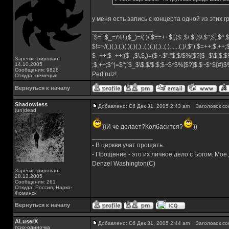
у меня есть запись с концерта одной из этих г
_________________
`$=`;$_=\%!;($_)=/(.)/;$==++$|;($.,$/,$,,$\,$",$;,$^
$!=~/(.)(.).(.)(.)(.)(.)..(.)(.)(.)..(.)......(.)/,$"),$=++;$.++
$_++;$_++;($_,$\,$,)=($~.$"."$;$/$%[$?]$_$\$,$:$
Зарегистрирован:
14.10.2005
;$,++;$^|=$";`$_$\$,$/$:$;$~$*$%[$?]$.$~$*${#}
Сообщения: 9828
Perl rulz!
Откуда: немецыя
Вернуться к началу
Shadowless
Добавлено: Сб Дек 31, 2005 2:43 am
Заголовок со
(un)dead
))И че делает?Колбасится?
))
_________________
- В церкви учат прощать.
- Прощение - это их личное дело с Богом. Мое
Denzel Washington(C)
Зарегистрирован:
28.12.2005
Сообщения: 261
Откуда: Россия, Нарко-
Фоминск
Вернуться к началу
ALuserX
Добавлено: Сб Дек 31, 2005 2:44 am
Заголовок со
псих-одиночка