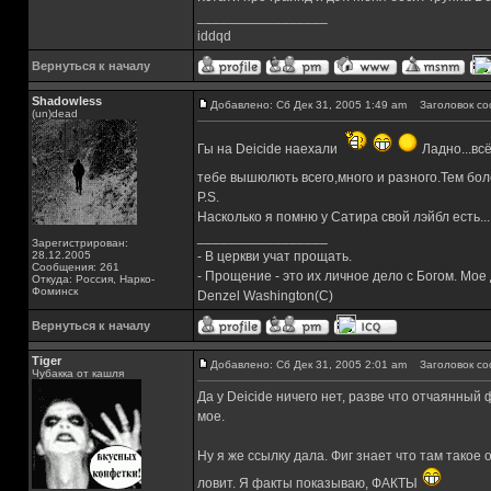
_________________
iddqd
Вернуться к началу
Shadowless
Добавлено: Сб Дек 31, 2005 1:49 am
Заголовок со
(un)dead
Гы на Deicide наехали
Ладно...вс
тебе вышюлють всего,много и разного.Тем бол
P.S.
Насколько я помню у Сатира свой лэйбл есть...
_________________
Зарегистрирован:
28.12.2005
- В церкви учат прощать.
Сообщения: 261
- Прощение - это их личное дело с Богом. Мое
Откуда: Россия, Нарко-
Фоминск
Denzel Washington(C)
Вернуться к началу
Tiger
Добавлено: Сб Дек 31, 2005 2:01 am
Заголовок со
Чубакка от кашля
Да у Deicide ничего нет, разве что отчаянный
мое.
Ну я же ссылку дала. Фиг знает что там тако
ловит. Я факты показываю, ФАКТЫ