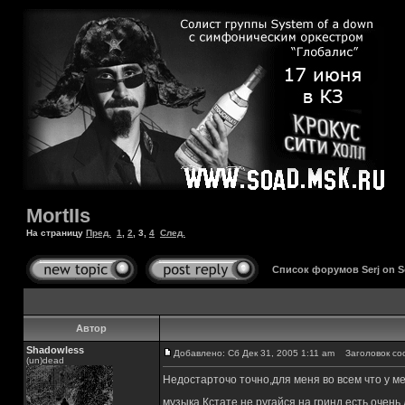
MortIIs
На страницу
Пред.
1
,
2
,
3
,
4
След.
Список форумов Serj on 
Автор
Shadowless
Добавлено: Сб Дек 31, 2005 1:11 am
Заголовок со
(un)dead
Недостарточо точно,для меня во всем что у м
музыка.Кстате не ругайся на гринд,есть очень