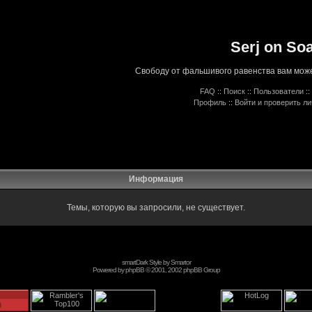
Serj on So
Свободу от фальшивого равенства вам може
FAQ
::
Поиск
::
Пользователи
::
Профиль
::
Войти и проверить л
Информация
Темы, которую вы запросили, не существует.
smartDark Style by
Smartor
Powered by
phpBB
© 2001, 2002 phpBB Group