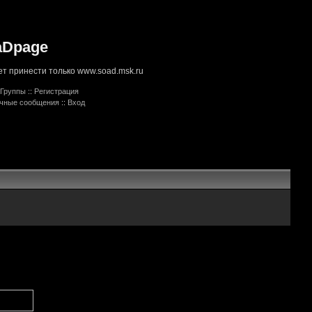
aDpage
т принести только www.soad.msk.ru
Группы
::
Регистрация
ичные сообщения
::
Вход