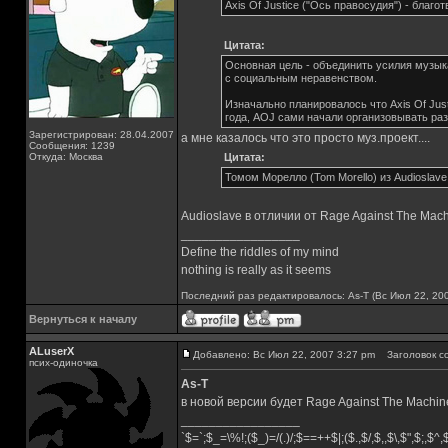
Axis Of Justice ("Ось правосудия") - благо
Цитата:
Основная цель - объединить усилия музык
с социальным неравенством.
Изначально планировалось что Axis Of Jus
года, AOJ сами начали организовывать ра
Зарегистрирован: 28.04.2007
а мне казалось что это просто муз.проект....
Сообщения: 1239
Откуда: Москва
Цитата:
Томом Морелло (Tom Morello) из Audioslave
Audioslave в отличии от Rage Against The Mach
_________________
Define the riddles of my mind
nothing is really as it seems
Последний раз редактировалось: As-T (Вс Июл 22, 200
Вернуться к началу
ALuserX
Добавлено: Вс Июл 22, 2007 3:27 pm
Заголовок с
псих-одиночка
As-T
в новой версии будет Rage Against The Machin
_________________
`$=`;$_=\%!;($_)=/(.)/;$==++$|;($.,$/,$,,$\,$",$;,$