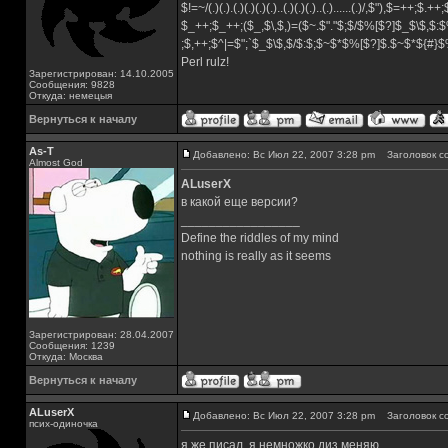
$!=~/(.)(.).(.)(.)(.)(.)..(.)(.)(.)..(.)......(.)/,$"),$=++;$.++
$_++;$_++;($_,$\,$,)=($~.$"."$;$/$%[$?]$_$\$,$:$
;$,++;$^|=$";`$_$\$,$/$:$;$~$*$%[$?]$.$~$*${#}
Perl rulz!
Зарегистрирован: 14.10.2005
Сообщения: 9828
Откуда: немецыя
Вернуться к началу
As-T
Добавлено: Вс Июл 22, 2007 3:28 pm
Заголовок с
Almost God
ALuserX
в какой еще версии?
_________________
Define the riddles of my mind
nothing is really as it seems
Зарегистрирован: 28.04.2007
Сообщения: 1239
Откуда: Москва
Вернуться к началу
ALuserX
Добавлено: Вс Июл 22, 2007 3:28 pm
Заголовок с
псих-одиночка
я же писал, я немножко диз меняю