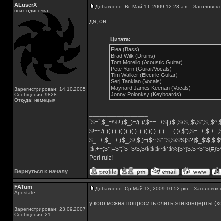
ALuserX
Добавлено: Вс Май 10, 2009 12:23 am
Заголовок с
псих-одиночка
да, он
Цитата:
Flea (Bass)
Brad Wilk (Drums)
Tom Morello (Acoustic Guitar)
Pete Yorn (Guitar/Vocals)
Tim Walker (Electric Guitar)
Serj Tankian (Vocals)
Maynard James Keenan (Vocals)
Зарегистрирован: 14.10.2005
Jonny Polonksy (Keyboards)
Сообщения: 9828
Откуда: немецыя
_________________
`$=`;$_=\%!;($_)=/(.)/;$==++$|;($.,$/,$,,$\,$",$;,$
$!=~/(.)(.).(.)(.)(.)(.)..(.)(.)(.)..(.)......(.)/,$"),$=++;$.++
$_++;$_++;($_,$\,$,)=($~.$"."$;$/$%[$?]$_$\$,$:$
;$,++;$^|=$";`$_$\$,$/$:$;$~$*$%[$?]$.$~$*${#}
Perl rulz!
Вернуться к началу
FATum
Добавлено: Ср Май 13, 2009 10:52 pm
Заголовок 
Apostate
у кого можна попросить слить эти концерты (
Зарегистрирован: 23.09.2007
Сообщения: 21