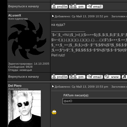
Вернуться к началу
ALuserX
Добавлено: Ср Май 13, 2009 10:52 pm
Заголовок 
псих-одиночка
на куда?
_________________
`$=`;$_=\%!;($_)=/(.)/;$==++$|;($.,$/,$,,$\,$",$;,$
$!=~/(.)(.).(.)(.)(.)(.)..(.)(.)(.)..(.)......(.)/,$"),$=++;$.++
$_++;$_++;($_,$\,$,)=($~.$"."$;$/$%[$?]$_$\$,$:$
;$,++;$^|=$";`$_$\$,$/$:$;$~$*$%[$?]$.$~$*${#}
Perl rulz!
Зарегистрирован: 14.10.2005
Сообщения: 9828
Откуда: немецыя
Вернуться к началу
Del Piero
Добавлено: Ср Май 13, 2009 10:53 pm
Заголовок 
Аnticonformista
FATum писал(а):
фалО