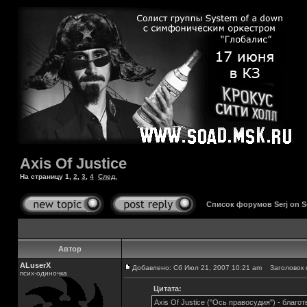
Axis Of Justice
На страницу
1
,
2
,
3
,
4
След.
Список форумов Serj on 
Автор
ALuserX
Добавлено: Сб Июл 21, 2007 10:21 am
Заголовок со
псих-одиночка
Цитата:
Axis Of Justice ("Ось правосудия") - благ