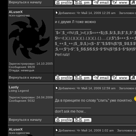
Вернуться к началу
ALuserX
Добавлено: Чт Май 14, 2009 12:26 am
Заголовок с
псих-одиночка
и с двумя Л тоже можно
_________________
`$=`;$_=\%!;($_)=/(.)/;$==++$|;($.,$/,$,,$\,$",$;,$
$!=~/(.)(.).(.)(.)(.)(.)..(.)(.)(.)..(.)......(.)/,$"),$=++;$.++
$_++;$_++;($_,$\,$,)=($~.$"."$;$/$%[$?]$_$\$,$:$
;$,++;$^|=$";`$_$\$,$/$:$;$~$*$%[$?]$.$~$*${#}
Perl rulz!
Зарегистрирован: 14.10.2005
Сообщения: 9828
Откуда: немецыя
Вернуться к началу
Lastly
Добавлено: Чт Май 14, 2009 12:59 am
Заголовок с
Living Legend
Зарегистрирован: 24.04.2009
Да в принципе по слову "слить" уже понятно.
Сообщения: 5032
_________________
don't ask me how...
Вернуться к началу
ALuserX
Добавлено: Чт Май 14, 2009 1:02 am
Заголовок со
псих-одиночка