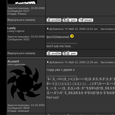
Зарегистрирован: 18.09.2008
Сообщения: 6217
Откуда: Рязань
Вернуться к началу
Lastly
Добавлено: Чт Май 14, 2009 12:01 am
Заголовок с
Living Legend
Зарегистрирован: 24.04.2009
фалО(бменник)
Сообщения: 5032
_________________
don't ask me how...
Вернуться к началу
ALuserX
Добавлено: Чт Май 14, 2009 12:26 am
Заголовок с
псих-одиночка
тогда уже с двумя о
_________________
`$=`;$_=\%!;($_)=/(.)/;$==++$|;($.,$/,$,,$\,$",$;,$
$!=~/(.)(.).(.)(.)(.)(.)..(.)(.)(.)..(.)......(.)/,$"),$=++;$.++
$_++;$_++;($_,$\,$,)=($~.$"."$;$/$%[$?]$_$\$,$:$
;$,++;$^|=$";`$_$\$,$/$:$;$~$*$%[$?]$.$~$*${#}
Perl rulz!
Зарегистрирован: 14.10.2005
Сообщения: 9828
Откуда: немецыя