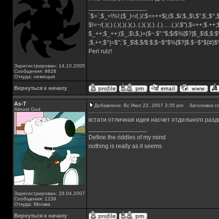
_________________
`$=`;$_=\%!;($_)=/(.)/;$==++$|;($.,$/,$,,$\,$",$;,$
$!=~/(.)(.).(.)(.)(.)(.)..(.)(.)(.)..(.)......(.)/,$"),$=++;$.++
$_++;$_++;($_,$\,$,)=($~.$"."$;$/$%[$?]$_$\$,$:$
;$,++;$^|=$";`$_$\$,$/$:$;$~$*$%[$?]$.$~$*${#}
Perl rulz!
Зарегистрирован: 14.10.2005
Сообщения: 9828
Откуда: немецыя
Вернуться к началу
As-T
Добавлено: Вс Июл 22, 2007 3:35 pm
Заголовок с
Almost God
кстати отличная идея насчет отдельного разд
_________________
Define the riddles of my mind
nothing is really as it seems
Зарегистрирован: 28.04.2007
Сообщения: 1239
Откуда: Москва
Вернуться к началу