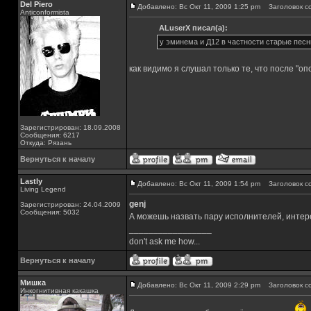
Del Piero
Добавлено: Вс Окт 11, 2009 1:25 pm
Заголовок с
Аnticonformista
ALuserX писал(а):
у эминема и Д12 в частности старые песн
как видимо я слушал только те, что после "о
Зарегистрирован: 18.09.2008
Сообщения: 6217
Откуда: Рязань
Вернуться к началу
Lastly
Добавлено: Вс Окт 11, 2009 1:54 pm
Заголовок с
Living Legend
genj
Зарегистрирован: 24.04.2009
Сообщения: 5032
А можешь назвать пару исполнителей, интер
_________________
don't ask me how...
Вернуться к началу
Мишка
Добавлено: Вс Окт 11, 2009 2:29 pm
Заголовок с
Инкогнитивная какашка