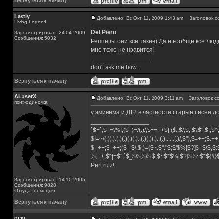
Вернуться к началу
Lastly
Добавлено: Вс Окт 11, 2009 1:43 am
Заголовок с
Living Legend
Del Piero
Зарегистрирован: 24.04.2009
Сообщения: 5032
Репперы они все такие) Да и вообще все люди
мне тоже не нравится!
_________________
don't ask me how...
Вернуться к началу
ALuserX
Добавлено: Вс Окт 11, 2009 3:11 am
Заголовок со
псих-одиночка
у эминема и Д12 в частности старые песни до
_________________
`$=`;$_=\%!;($_)=/(.)/;$==++$|;($.,$/,$,,$\,$",$;,
$!=~/(.)(.).(.)(.)(.)(.)..(.)(.)(.)..(.)......(.)/,$"),$=++;$.+
$_++;$_++;($_,$\,$,)=($~.$"."$;$/$%[$?]$_$\$,$:
;$,++;$^|=$";`$_$\$,$/$:$;$~$*$%[$?]$.$~$*${#
Perl rulz!
Зарегистрирован: 14.10.2005
Сообщения: 9828
Откуда: немецыя
Вернуться к началу
genj