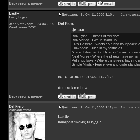
Вернуться к началу
Lastly
Добавлено: Вс Окт 11, 2009 3:10 pm
Заголовок с
Living Legend
Del Piero
Зарегистрирован: 24.04.2009
Сообщения: 5032
Цитата:
Bob Dylan - Chimes of freedom
Bob Marley - Get up stand up
Elvis Costello - Whats so funny bout peace 
Funkadelic - Alice in my fantasies
Grateful dead & Bob Dylan - Chimes of free
Neal Morse - Where the streets have no na
Pet shop boys - Where the streets have no 
Simple Minds - Peace love and understandin
вот от этого не отказалась бы)
_________________
don't ask me how...
Вернуться к началу
Del Piero
Добавлено: Вс Окт 11, 2009 3:11 pm
Заголовок со
Аnticonformista
Lastly
вечером залью) И куда?