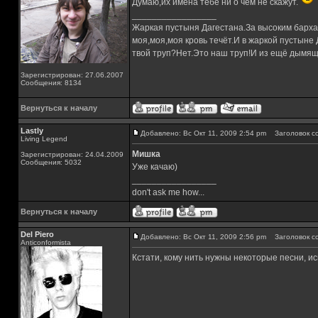
Думаю,их имена тебе ни о чём не скажут.
_________________
Жаркая пустыня Дагестана.За высоким барха
моя,моя,моя кровь течёт.И в жаркой пустыне
твой труп?Нет.Это наш труп!И из ещё дымящ
Зарегистрирован: 27.06.2007
Сообщения: 8134
Вернуться к началу
Lastly
Добавлено: Вс Окт 11, 2009 2:54 pm
Заголовок с
Living Legend
Мишка
Зарегистрирован: 24.04.2009
Сообщения: 5032
Уже качаю)
_________________
don't ask me how...
Вернуться к началу
Del Piero
Добавлено: Вс Окт 11, 2009 2:56 pm
Заголовок с
Аnticonformista
Кстати, кому нить нужны некоторые песни, исп