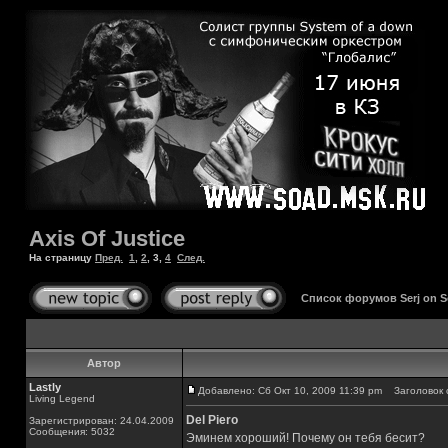
Axis Of Justice
На страницу
Пред.
1
,
2
,
3
,
4
След.
Список форумов Serj on 
Автор
Lastly
Добавлено: Сб Окт 10, 2009 11:39 pm
Заголовок 
Living Legend
Del Piero
Зарегистрирован: 24.04.2009
Сообщения: 5032
Эминем хороший! Почему он тебя бесит?