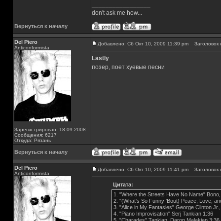
_________________
don't ask me how...
Вернуться к началу
Del Piero
Добавлено: Сб Окт 10, 2009 11:39 pm
Заголовок 
Аnticonformista
Lastly
позер, поет хуевые песни
Зарегистрирован: 18.09.2008
Сообщения: 6217
Откуда: Рязань
Вернуться к началу
Del Piero
Добавлено: Сб Окт 10, 2009 11:41 pm
Заголовок 
Аnticonformista
Цитата:
1. "Where the Streets Have No Name" Bono,
2. "(What's So Funny 'Bout) Peace, Love, a
3. "Alice in My Fantasies" George Clinton Jr
4. "Piano Improvisation" Serj Tankian 1:36
5. "Charades" Tankian, Daron Malakian 3:36