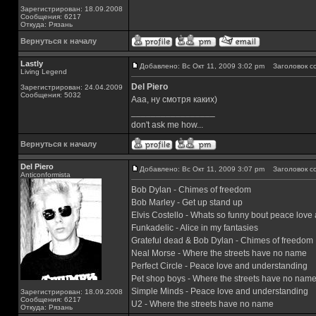
Зарегистрирован: 18.09.2008
Сообщения: 6217
Откуда: Рязань
Вернуться к началу
Lastly
Добавлено: Вс Окт 11, 2009 3:02 pm
Заголовок с
Living Legend
Del Piero
Зарегистрирован: 24.04.2009
Сообщения: 5032
Ааа, ну смотря каких)
_________________
don't ask me how...
Вернуться к началу
Del Piero
Добавлено: Вс Окт 11, 2009 3:07 pm
Заголовок с
Аnticonformista
Bob Dylan - Chimes of freedom
Bob Marley - Get up stand up
Elvis Costello - Whats so funny bout peace lov
Funkadelic - Alice in my fantasies
Grateful dead & Bob Dylan - Chimes of freedom
Neal Morse - Where the streets have no name
Perfect Circle - Peace love and understanding
Pet shop boys - Where the streets have no nam
Simple Minds - Peace love and understanding
Зарегистрирован: 18.09.2008
Сообщения: 6217
U2 - Where the streets have no name
Откуда: Рязань