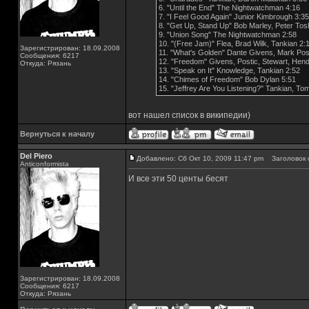
6. "Until the End" The Nightwatchman 4:16
7. "I Feel Good Again" Junior Kimbrough 3:35
8. "Get Up, Stand Up" Bob Marley, Peter Tos
9. "Union Song" The Nightwatchman 2:58
10. "(Free Jam)" Flea, Brad Wilk, Tankian 2:
Зарегистрирован: 18.09.2008
11. "What's Golden" Dante Givens, Mark Pos
Сообщения: 6217
12. "Freedom" Givens, Postic, Stewart, Hend
Откуда: Рязань
13. "Speak on It" Knowledge, Tankian 2:52
14. "Chimes of Freedom" Bob Dylan 5:51
15. "Jeffrey Are You Listening?" Tankian, To
вот нашел список в википедии)
Вернуться к началу
Del Piero
Добавлено: Сб Окт 10, 2009 11:47 pm
Заголовок 
Аnticonformista
И все эти 50 центы бесят
Зарегистрирован: 18.09.2008
Сообщения: 6217
Откуда: Рязань