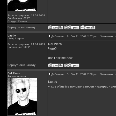
Зарегистрирован: 18.09.2008
Сообщения: 6217
Откуда: Рязань
Вернуться к началу
Lastly
Добавлено: Вс Окт 11, 2009 2:57 pm
Заголовок с
Living Legend
Del Piero
Зарегистрирован: 24.04.2009
Сообщения: 5032
Чего?
_________________
don't ask me how...
Вернуться к началу
Del Piero
Добавлено: Вс Окт 11, 2009 2:59 pm
Заголовок с
Аnticonformista
Lastly
у axis of justice половина песен - каверы, н