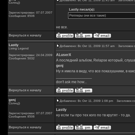
Добавлено: Вс Окт 11, 2009 11:45 am
Заголовок с
Солнц))
Lastly писал(а):
Зарегистрирован: 07.07.2007
Репперы они все такие)
Сообщения: 8506
не все.
Вернуться к началу
Lastly
Добавлено: Вс Окт 11, 2009 11:57 am
Заголовок с
Living Legend
ALuserX
Зарегистрирован: 24.04.2009
Сообщения: 5032
А последний альбом, Relapse который, слуш
genj
Ну я имела в виду, что все показушники, в как
_________________
don't ask me how...
Вернуться к началу
genj
Добавлено: Вс Окт 11, 2009 1:08 pm
Заголовок с
Солнц))
Lastly
Зарегистрирован: 07.07.2007
ну если ты про тех кого по тв крутят - то да.
Сообщения: 8506
Вернуться к началу