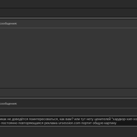
сообщения:
сообщения:
никак не доведётся поинтересоваться, как вам? или тут нету ценителей "хардкор-хип-хо
ко постоянно повторяющаяся реклама ursession.com портит общую картину