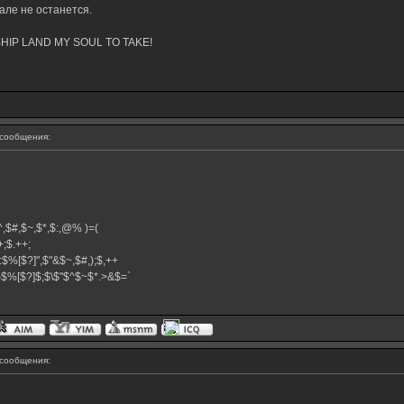
але не останется.
ERSHIP LAND MY SOUL TO TAKE!
сообщения:
,$^,$#,$~,$*,$:,@% )=(
.++;$.++;
:$%[$?]",$"&$~,$#,);$,++
#}$%[$?]$;$\$"$^$~$*.>&$=`
сообщения: