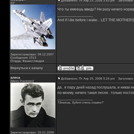
Добавлено: Пт Апр 25, 2008 3:43 pm
Заголовок 
40°
Что ты имеешь ввиду? Ни разу ничего норм
_________________
And if I die before i wake... LET THE MOTH
Зарегистрирован: 09.12.2007
Сообщения: 1513
Откуда: Фашистляндия
Вернуться к началу
алиса
Добавлено: Пт Апр 25, 2008 5:24 pm
Заголовок 
[Merry Prankster]
да.. я пару дней назад послушала, и никак 
по-моему, ничего такая песня.. только пос
_________________
?Знаешь, будет очень славно?
Зарегистрирован: 26.01.2008