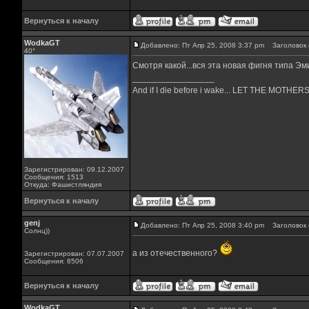
Вернуться к началу
WodkaGT
Добавлено: Пт Апр 25, 2008 3:37 pm
Заголовок 
40°
Смотря какой...вся эта новая фигня типа Эмин
_________________
And if I die before i wake... LET THE MOTH
Зарегистрирован: 09.12.2007
Сообщения: 1513
Откуда: Фашистляндия
Вернуться к началу
genj
Добавлено: Пт Апр 25, 2008 3:40 pm
Заголовок 
Солнц))
а из отечественного?
Зарегистрирован: 07.07.2007
Сообщения: 8506
Вернуться к началу
WodkaGT