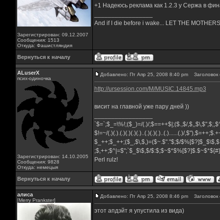
+1 Надеюсь реклама как 1.2.3 у Сержа в фин
_________________
And if I die before i wake... LET THE MOTH
Зарегистрирован: 09.12.2007
Сообщения: 1513
Откуда: Фашистляндия
Вернуться к началу
ALuserX
Добавлено: Пт Апр 25, 2008 8:40 pm
Заголовок 
псих-одиночка
http://ursession.com/M/MUSIC.14845.mp3
висит на главной уже пару дней ))
_________________
`$=`;$_=\%!;($_)=/(.)/;$==++$|;($.,$/,$,,$\,$",$;
$!=~/(.)(.).(.)(.)(.)(.)..(.)(.)(.)..(.)......(.)/,$"),$=++;$
$_++;$_++;($_,$\,$,)=($~.$"."$;$/$%[$?]$_$\$,$
;$,++;$^|=$";`$_$\$,$/$:$;$~$*$%[$?]$.$~$*${
Зарегистрирован: 14.10.2005
Perl rulz!
Сообщения: 9828
Откуда: немецыя
Вернуться к началу
алиса
Добавлено: Пт Апр 25, 2008 8:46 pm
Заголовок 
[Merry Prankster]
этот апдэйт я упустила из вида)
_________________