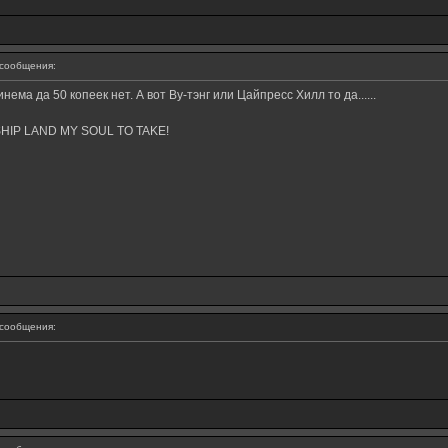
сообщения:
ема да 50 копеек нет. А вот Ву-тэнг или Цайпресс Хилл то да......
ERSHIP LAND MY SOUL TO TAKE!
сообщения: