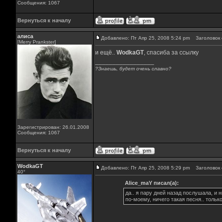
Сообщения: 1067
Вернуться к началу
алиса
Добавлено: Пт Апр 25, 2008 5:24 pm
Заголовок 
[Merry Prankster]
и ещё..
WodkaGT
, спасиба за ссылку
_________________
?Знаешь, будет очень славно?
Зарегистрирован: 26.01.2008
Сообщения: 1067
Вернуться к началу
WodkaGT
Добавлено: Пт Апр 25, 2008 5:29 pm
Заголовок 
40°
Alice_maY писал(а):
да.. я пару дней назад послушала, и 
по-моему, ничего такая песня.. толь