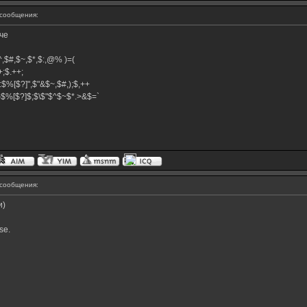
сообщения:
че
,$^,$#,$~,$*,$:,@% )=(
.++;$.++;
:$%[$?]",$"&$~,$#,);$,++
#}$%[$?]$;$\$"$^$~$*.>&$=`
сообщения:
и)
se.