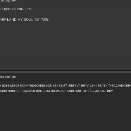
сообщения:
ального не слышал.
ERSHIP LAND MY SOUL TO TAKE!
сообщения:
не доведётся поинтересоваться, как вам? или тут нету ценителей "хардкор-хип
тоянно повторяющаяся реклама ursession.com портит общую картину