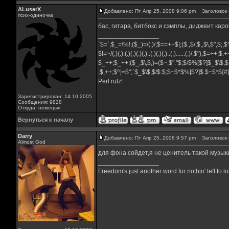
ALuserX
Добавлено: Пт Апр 25, 2008 9:06 pm
Заголовок 
псих-одиночка
бас, гитара, битбокс и сэмплы, диджеит каро
_________________
`$=`;$_=\%!;($_)=/(.)/;$==++$|;($.,$/,$,,$\,$",$;
$!=~/(.)(.).(.)(.)(.)(.)..(.)(.)(.)..(.)......(.)/,$"),$=++;$
$_++;$_++;($_,$\,$,)=($~.$"."$;$/$%[$?]$_$\$,$
;$,++;$^|=$";`$_$\$,$/$:$;$~$*$%[$?]$.$~$*${
Perl rulz!
Зарегистрирован: 14.10.2005
Сообщения: 9828
Откуда: немецыя
Вернуться к началу
Darry
Добавлено: Пт Апр 25, 2008 9:57 pm
Заголовок 
Almost God
для фона сойдет,я не ценитель такой музык
_________________
Freedom's just another word for nothin' left to lo