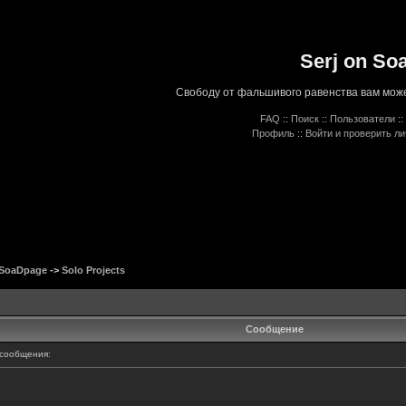
Serj on So
Свободу от фальшивого равенства вам може
FAQ
::
Поиск
::
Пользователи
::
Профиль
::
Войти и проверить л
 SoaDpage
->
Solo Projects
Сообщение
сообщения: