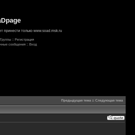
aDpage
т принести только www.soad.msk.ru
Группы
::
Регистрация
ичные сообщения
::
Вход
Предыдущая тема
::
Следующая тема