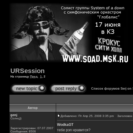
URSession
На страницу
Пред.
1
,
2
Список форумов Serj on
Автор
genj
Добавлено: Пт Апр 25, 2008 3:35 pm
Заголовок 
Солнц))
WodkaGT
Зарегистрирован: 07.07.2007
тебе рэп нравится?
Сообщения: 8506