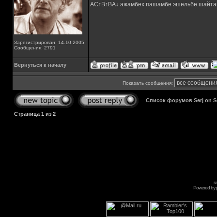
AC↑B↑BA↓ ажамбех пашамбе эшельбе шайта
Зарегистрирован: 14.10.2005
Сообщения: 2791
Вернуться к началу
Показать сообщения:
Список форумов Serj on 
Страница
1
из
2
s
Powered by