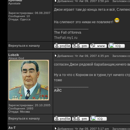
КрепыШ
Добавлено: Чт Авг 09, 2007 3:58 pm
Заголовок с
Apostate
Джои играет там до конца лета и всё, Слипкно
Зарегистрирован: 06.08.2007
Сообщения: 10
Откуда: Одесса
На слипкнот это никак не повлияет!
_________________
The Fall of foreva
TheFall.my1.ru
Вернуться к началу
Lobzik
Добавлено: Чт Авг 09, 2007 4:35 pm
Заголовок с
Almost God
согласен,Джои рядовой барабанщик,ничего в
Ну а то что с Корном он в турне,тут ничего 
тоже
_________________
АЙС
Зарегистрирован: 20.10.2005
Сообщения: 1693
Откуда: Москва
Вернуться к началу
As-T
Добавлено: Чт Авг 09, 2007 5:17 pm
Заголовок с