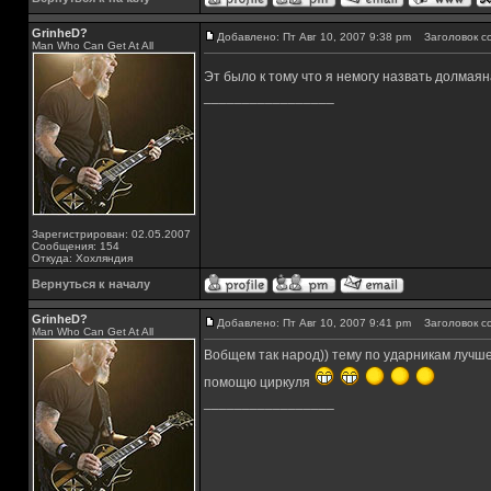
GrinheD?
Добавлено: Пт Авг 10, 2007 9:38 pm
Заголовок с
Man Who Can Get At All
Эт было к тому что я немогу назвать долмаян
_________________
Зарегистрирован: 02.05.2007
Сообщения: 154
Откуда: Хохляндия
Вернуться к началу
GrinheD?
Добавлено: Пт Авг 10, 2007 9:41 pm
Заголовок с
Man Who Can Get At All
Вобщем так народ)) тему по ударникам лучш
помощю циркуля
_________________