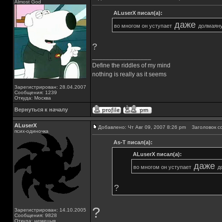
Almost God
ALuserX писал(а):
даже
во многом он уступает
долмаян
?
_________________
Define the riddles of my mind
nothing is really as it seems
Зарегистрирован: 28.04.2007
Сообщения: 1239
Откуда: Москва
Вернуться к началу
ALuserX
Добавлено: Чт Авг 09, 2007 8:26 pm
Заголовок с
псих-одиночка
As-T писал(а):
ALuserX писал(а):
даже
во многом он уступает
д
?
?
Зарегистрирован: 14.10.2005
Сообщения: 9828
Откуда: немецыя