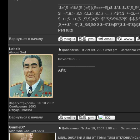
_________________
`$=`;$_=\%!;($_)=/(.)/;$==++$|;($.,$/,$,,$\,$",$;,
$!=~/(.)(.).(.)(.)(.)(.)..(.)(.)(.)..(.)......(.)/,$"),$=++;$.+
$_++;$_++;($_,$\,$,)=($~.$"."$;$/$%[$?]$_$\$,$:
;$,++;$^|=$";`$_$\$,$/$:$;$~$*$%[$?]$.$~$*${#
Perl rulz!
Вернуться к началу
Lobzik
Добавлено: Чт Авг 09, 2007 8:59 pm
Заголовок с
Almost God
нечестно -_-
_________________
АЙС
Зарегистрирован: 20.10.2005
Сообщения: 1693
Откуда: Москва
Вернуться к началу
GrinheD?
Добавлено: Пт Авг 10, 2007 1:08 am
Заголовок с
Man Who Can Get At All
мдя.. ребятки а вы от темы таки отклонились)