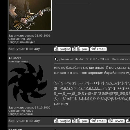
_________________
Зарегистрирован: 02.05.2007
Сообщения: 154
Откуда: Хохляндия
Вернуться к началу
ALuserX
Добавлено: Чт Авг 09, 2007 9:23 am
Заголовок с
псих-одиночка
мне по барабану кто где играет)) могу сказа
считаю его слишком хорошим барабанщиком, 
_________________
`$=`;$_=\%!;($_)=/(.)/;$==++$|;($.,$/,$,,$\,$",$;,
$!=~/(.)(.).(.)(.)(.)(.)..(.)(.)(.)..(.)......(.)/,$"),$=++;$.+
$_++;$_++;($_,$\,$,)=($~.$"."$;$/$%[$?]$_$\$,$:
;$,++;$^|=$";`$_$\$,$/$:$;$~$*$%[$?]$.$~$*${#
Perl rulz!
Зарегистрирован: 14.10.2005
Сообщения: 9828
Откуда: немецыя
Вернуться к началу