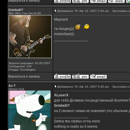
Вернуться к началу
GrinheD?
Добавлено: Пт Авг 10, 2007 2:34 am
Заголовок с
Man Who Can Get At All
Maynard
та пиздец)))
попробую)))
_________________
Зарегистрирован: 02.05.2007
Сообщения: 154
Откуда: Хохляндия
Вернуться к началу
As-T
Добавлено: Пт Авг 10, 2007 5:29 am
Заголовок с
Almost God
ALuserX
для тебя Долмаян посредственный drummer
GrinheD?
на Слипкнот никак не повлияет,это обычная д
_________________
Define the riddles of my mind
nothing is really as it seems