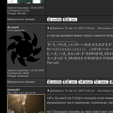
Зарегистрирован: 28.04.2007
Сообщения: 1239
Откуда: Москва
Вернуться к началу
ALuserX
Добавлено: Пт Авг 10, 2007 8:32 pm
Заголовок с
псих-одиночка
я считаю долмаян может играть намного бол
_________________
`$=`;$_=\%!;($_)=/(.)/;$==++$|;($.,$/,$,,$\,$",$;,
$!=~/(.)(.).(.)(.)(.)(.)..(.)(.)(.)..(.)......(.)/,$"),$=++;$.+
$_++;$_++;($_,$\,$,)=($~.$"."$;$/$%[$?]$_$\$,$:
;$,++;$^|=$";`$_$\$,$/$:$;$~$*$%[$?]$.$~$*${#
Perl rulz!
Зарегистрирован: 14.10.2005
Сообщения: 9828
Откуда: немецыя
Вернуться к началу
GrinheD?
Добавлено: Пт Авг 10, 2007 9:28 pm
Заголовок с
Man Who Can Get At All
таГъ ALuserX На СОАД я негоню)) если помни
музыкальное так и лирически, психически, пр
As-T Большое спасиба за твой ответ)) вот эт