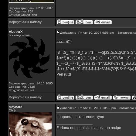
Зарегистрирован: 02.05.2007
Сообщения: 154
Откуда: Хохляндия
Вернуться к началу
ALuserX
Добавлено: Пт Авг 10, 2007 9:56 pm
Заголовок с
псих-одиночка
эээ....)))))
_________________
`$=`;$_=\%!;($_)=/(.)/;$==++$|;($.,$/,$,,$\,$",$;,
$!=~/(.)(.).(.)(.)(.)(.)..(.)(.)(.)..(.)......(.)/,$"),$=++;$.+
$_++;$_++;($_,$\,$,)=($~.$"."$;$/$%[$?]$_$\$,$:
;$,++;$^|=$";`$_$\$,$/$:$;$~$*$%[$?]$.$~$*${#
Perl rulz!
Зарегистрирован: 14.10.2005
Сообщения: 9828
Откуда: немецыя
Вернуться к началу
Maynard
Добавлено: Пт Авг 10, 2007 10:32 pm
Заголовок 
Oh ja!
поправка - штангенциркуля
_________________
Fortuna non penis in manus non recipe