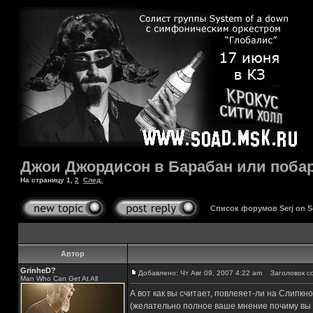
Джои Джордисон в Барабан или поба
На страницу
1
,
2
След.
Список форумов Serj on 
Автор
GrinheD?
Добавлено: Чт Авг 09, 2007 4:22 am
Заголовок со
Man Who Can Get At All
А вот как вы считает, повлеяет-ли на Слипкн
(желательно полное ваше мнение почиму вы т