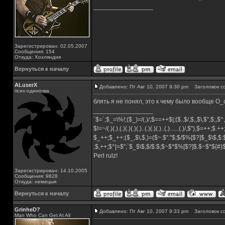
_________________
Зарегистрирован: 02.05.2007
Сообщения: 154
Откуда: Хохляндия
Вернуться к началу
ALuserX
Добавлено: Пт Авг 10, 2007 9:30 pm
Заголовок с
псих-одиночка
блять я не понял, это к чему было вообще О
_________________
`$=`;$_=\%!;($_)=/(.)/;$==++$|;($.,$/,$,,$\,$",$;,
$!=~/(.)(.).(.)(.)(.)(.)..(.)(.)(.)..(.)......(.)/,$"),$=++;$.+
$_++;$_++;($_,$\,$,)=($~.$"."$;$/$%[$?]$_$\$,$:
;$,++;$^|=$";`$_$\$,$/$:$;$~$*$%[$?]$.$~$*${#
Perl rulz!
Зарегистрирован: 14.10.2005
Сообщения: 9828
Откуда: немецыя
Вернуться к началу
GrinheD?
Добавлено: Пт Авг 10, 2007 9:33 pm
Заголовок с
Man Who Can Get At All